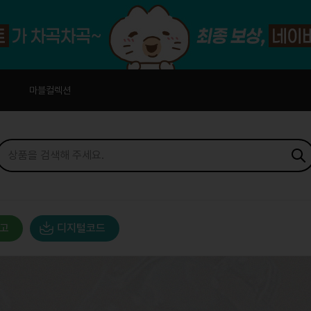
마블컬렉션
고
디지털코드