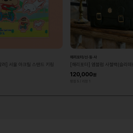
해리포터/신·동·사
려] 서울 아크릴 스탠드 키링
[해리포터] 엠블럼 사첼백(슬리데린
120,000
7
평점 5
/ 리뷰 1