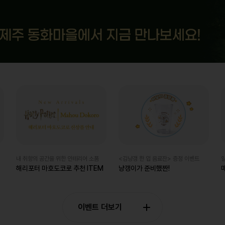
내 취향의 공간을 위한 인테리어 소품
<김냥갱 한 입 음료잔> 증정 이벤트
해리포터 마호도코로 추천 ITEM
냥갱이가 준비했짠!
이벤트 더보기