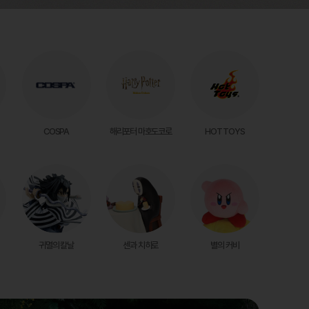
COSPA
해리포터 마호도코로
HOT TOYS
귀멸의 칼날
센과 치히로
별의 커비