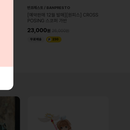
반프레스토 / BANPRESTO
반프레스토
풍전]
[예약판매 12월 발매][원피스] CROSS
[예약판
AL
POSING 스코퍼 가반
RECO
23,000
23,0
26,000
무료배송
230
무료배