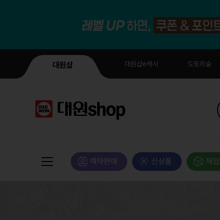
대원샵e캐시
도토리숲
대원샵
예약판매
신상품
재입