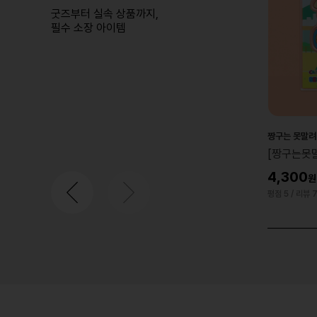
굿즈부터 실속 상품까지,
필수 소장 아이템
HOT TOYS
짱구는 못말려
스런지지
[핫토이] PPLU110N 스티치 업 유어 스크럼
[짱구는못말
프 코스비 플러시 키체인 컬렉션(랜덤)
4,300
24,000
평점 5
/ 리뷰 
평점 5
/ 리뷰 5