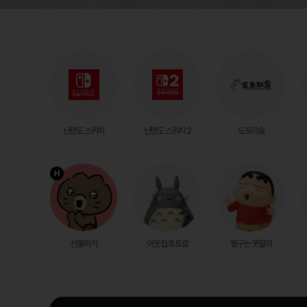
닌텐도 스위치
닌텐도 스위치 2
도토리숲
선물하기
이웃집 토토로
짱구는 못말려