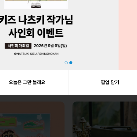
BANPRESTO
반프레스토 / BANPRESTO
2027년 1월 발매][울트라맨 티가]
[예약판매 12월 발매][나루토 질
ta 울트라맨 티가
VIBRATION STARS Ⅶ SPECI
EDITION 우즈마키 나루토
25,000
26,000
28,000
230
무료배송
250
오늘은 그만 볼래요
팝업 닫기