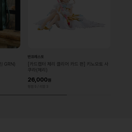
반프레스토
 GRN)
[카드캡터 체리 클리어 카드 편] 키노모토 사
쿠라(체리)
26,000
평점 5
/ 리뷰 3