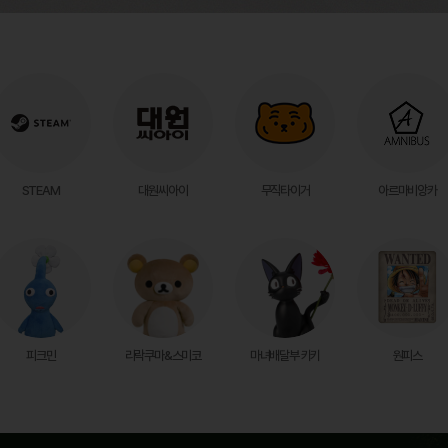
STEAM
대원씨아이
무직타이거
아르마비앙카
피크민
리락쿠마&스미코
마녀배달부 키키
원피스