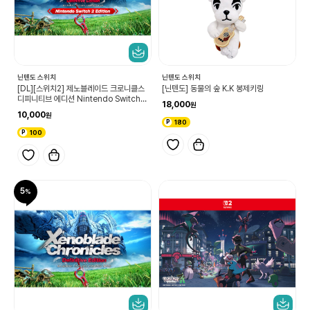
닌텐도 스위치
닌텐도 스위치
[DL][스위치2] 제노블레이드 크로니클스
[닌텐도] 동물의 숲 K.K 봉제키링
디피니티브 에디션 Nintendo Switch 2
18,000
Edition 업그레이드 패스
10,000
180
100
5