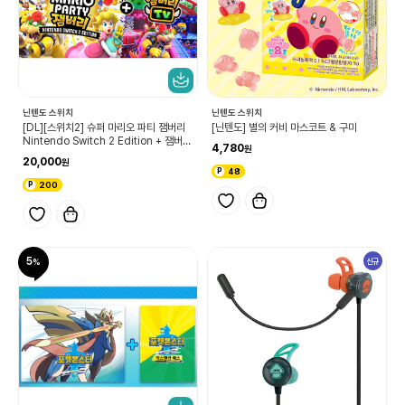
닌텐도 스위치
닌텐도 스위치
[DL][스위치2] 슈퍼 마리오 파티 잼버리
[닌텐도] 별의 커비 마스코트 & 구미
Nintendo Switch 2 Edition + 잼버리
4,780
TV 업그레이드 패스
20,000
48
200
5
신규