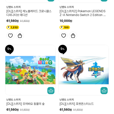
닌텐도 스위치
닌텐도 스위치
[DL][스위치] 제노블레이드 크로니클스
[DL][스위치2] Pokemon LEGENDS
디피니티브 에디션
Z-A Nintendo Switch 2 Edition 업
그레이드 패스(포켓몬 레전드 Z-A 닌텐도
61,560
10,000
64,800
스위치2 에디션)
1,232
100
5
5
닌텐도 스위치
닌텐도 스위치
[DL][스위치] 모여봐요 동물의 숲
[DL][스위치] 포켓몬스터소드
61,560
61,560
64,800
64,800