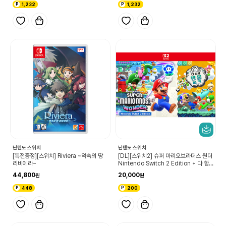
1,232
1,232
닌텐도 스위치
닌텐도 스위치
[특전증정][스위치] Riviera ~약속의 땅
[DL][스위치2] 슈퍼 마리오브라더스 원더
리비에라~
Nintendo Switch 2 Edition + 다 함
께 방울 파크 업그레이드 패스
44,800
20,000
448
200