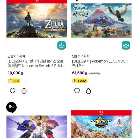
닌텐도 스위치
닌텐도 스위치
[DL][스위치2] 젤다의 전설 브레스 오브
[DL][스위치] Pokemon LEGENDS 아
더 와일드 Nintendo Switch 2 Editio
르세우스
n 업그레이드 패스
10,000
61,560
64,800
100
1,232
5