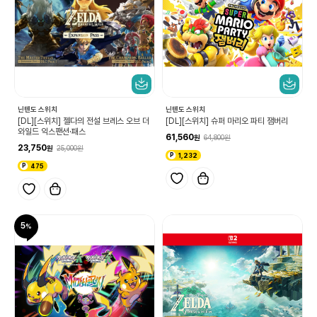
닌텐도 스위치
닌텐도 스위치
[DL][스위치] 젤다의 전설 브레스 오브 더
[DL][스위치] 슈퍼 마리오 파티 잼버리
와일드 익스팬션·패스
61,560
64,800
23,750
25,000
1,232
475
5