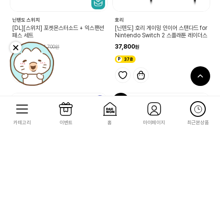
닌텐도 스위치
호리
[DL][스위치] 포켓몬스터소드 + 익스팬션
[닌텐도] 호리 게이밍 인이어 스탠다드 for
패스 세트
Nintendo Switch 2 스플래툰 레이더스
89,970
37,800
94,700
1,800
378
5
신규
카테고리
이벤트
홈
마이페이지
최근본상품
짱구는 못말려
닌텐도 스위치
[짱구는 못말려] 탄광마을의 흰둥이 숯 그
[DL][스위치] 슈퍼 마리오 갤럭시 + 슈퍼
을림 흰둥이 봉제인형 키 홀더
마리오 갤럭시 2