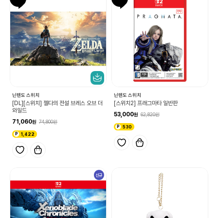
닌텐도 스위치
닌텐도 스위치
[DL][스위치] 젤다의 전설 브레스 오브 더
[스위치2] 프래그마타 일반판
와일드
53,000
62,820
71,060
74,800
530
1,422
신규