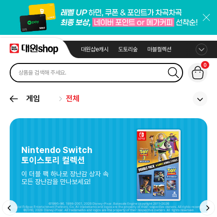
대원샵e캐시
도토리숲
마블컬렉션
0
게임
전체