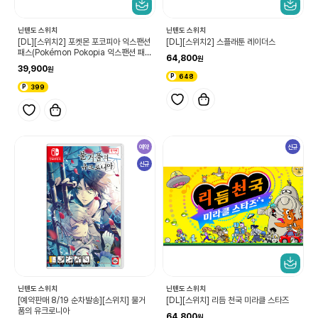
닌텐도 스위치
닌텐도 스위치
[DL][스위치2] 포켓몬 포코피아 익스팬션
[DL][스위치2] 스플래툰 레이더스
패스(Pokémon Pokopia 익스팬션 패
64,800
스)
39,900
648
399
예약
신규
신규
닌텐도 스위치
닌텐도 스위치
[예약판매 8/19 순차발송][스위치] 물거
[DL][스위치] 리듬 천국 미라클 스타즈
품의 유크로니아
64,800