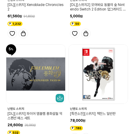
[DL][스위치] Xenoblade Chronicles
[DL][스위치2] 모여봐요 동물의 숲 Nint
2
endo Switch 2 Edition 업그레이드 패
스
61,560
5,000
64,800
1,232
50
5
닌텐도 스위치
닌텐도 스위치
[DL][스위치] 파이어 엠블렘 풍화설월 익
[특전소진][스위치] 잭잔느 일반판
스팬션 패스 세트
78,000
26,600
28,000
780
532