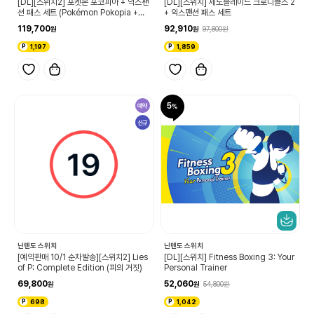
[DL][스위치2] 포켓몬 포코피아 + 익스팬
[DL][스위치] 제노블레이드 크로니클스 2
션 패스 세트 (Pokémon Pokopia +익
+ 익스팬션 패스 세트
스팬션 패스 세트)
119,700
92,910
97,800
1,197
1,859
5
예약
신규
닌텐도 스위치
닌텐도 스위치
[예약판매 10/1 순차발송][스위치2] Lies
[DL][스위치] Fitness Boxing 3: Your
of P: Complete Edition (피의 거짓)
Personal Trainer
69,800
52,060
54,800
698
1,042