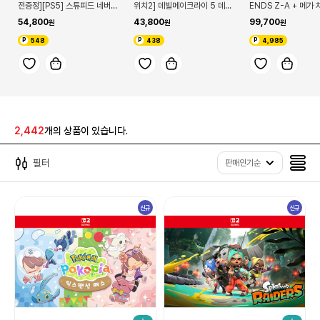
전증정][PS5] 스튜피드 네버
위치2] 데빌메이크라이 5 데빌
ENDS Z-A + 메가
다이즈
헌터 에디션
세트
54,800
43,800
99,700
548
438
4,985
2,442
개의 상품이 있습니다.
필터
판매인기순
신규
신규