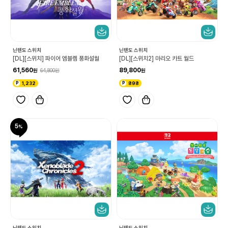
닌텐도 스위치
닌텐도 스위치
[DL][스위치] 파이어 엠블렘 풍화설월
[DL][스위치2] 마리오 카트 월드
61,560
89,800
64,800
1,232
898
5
닌텐도 스위치
닌텐도 스위치