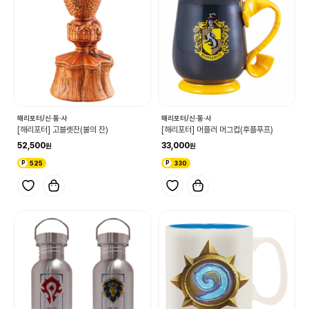
해리포터/신·동·사
해리포터/신·동·사
[해리포터] 고블렛잔(불의 잔)
[해리포터] 머플러 머그컵(후플푸프)
52,500
33,000
525
330