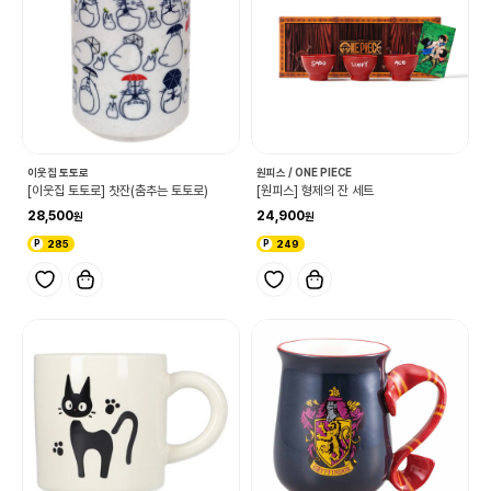
이웃집 토토로
원피스 / ONE PIECE
[이웃집 토토로] 찻잔(춤추는 토토로)
[원피스] 형제의 잔 세트
28,500
24,900
285
249