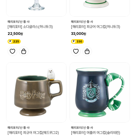
해리포터/신·동·사
해리포터/신·동·사
[해리포터] 소다글라스(허니듀크)
[해리포터] 피규어 머그컵(허니듀크)
22,500
33,000
225
330
해리포터/신·동·사
해리포터/신·동·사
[해리포터] 피규어 머그컵(헤드위그2)
[해리포터] 머플러 머그컵(슬리데린)