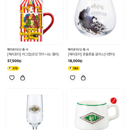
해리포터/신·동·사
해리포터/신·동·사
[해리포터] 머그컵(온갖 맛이 나는 젤리)
[해리포터] 흔들흔들 글라스(디멘터)
37,500
18,000
375
180