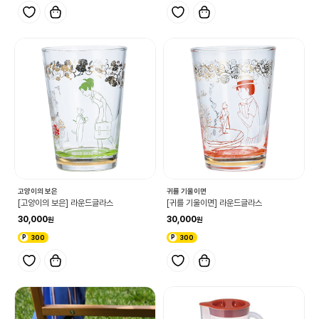
고양이의 보은
귀를 기울이면
[고양이의 보은] 라운드글라스
[귀를 기울이면] 라운드글라스
30,000
30,000
300
300