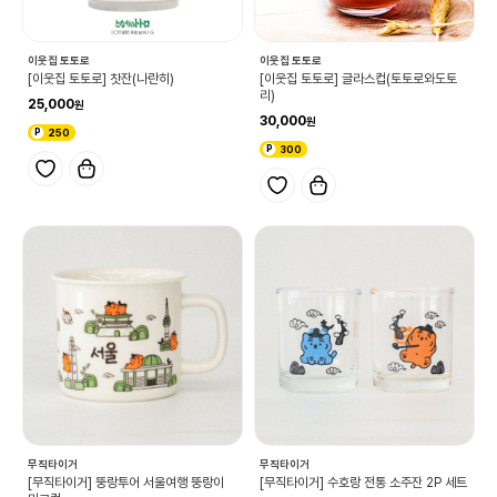
이웃집 토토로
이웃집 토토로
[이웃집 토토로] 찻잔(나란히)
[이웃집 토토로] 글라스컵(토토로와도토
리)
25,000
30,000
250
300
무직타이거
무직타이거
[무직타이거] 뚱랑투어 서울여행 뚱랑이
[무직타이거] 수호랑 전통 소주잔 2P 세트