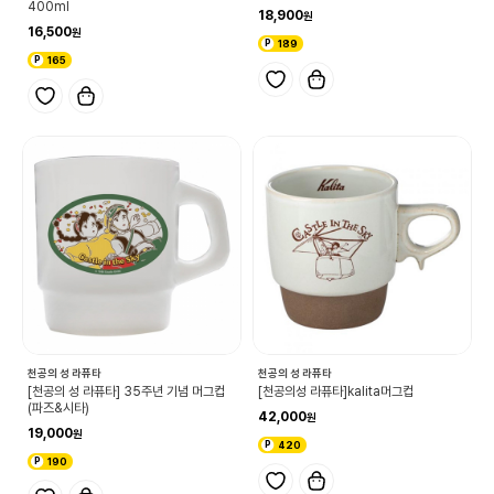
400ml
18,900
16,500
189
165
천공의 성 라퓨타
천공의 성 라퓨타
[천공의 성 라퓨타] 35주년 기념 머그컵
[천공의성 라퓨타]kalita머그컵
(파즈&시타)
42,000
19,000
420
190