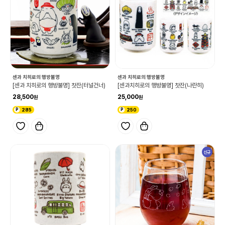
센과 치히로의 행방불명
센과 치히로의 행방불명
[센과 치히로의 행방불명] 찻잔(터널건너)
[센과치히로의 행방불명] 찻잔(나란히)
28,500
25,000
285
250
신규