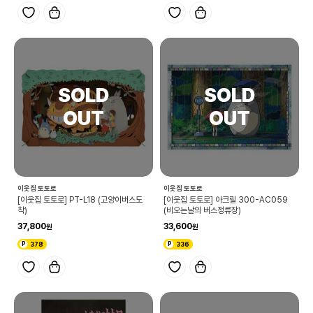
이웃집 토토로
이웃집 토토로
[이웃집 토토로] PT-L18 (고양이버스도
[이웃집 토토로] 아크릴 300-AC059
착)
(비오는날의 버스정류장)
37,800
33,600
378
336