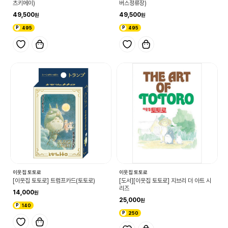
츠키메이)
버스정류장)
49,500
49,500
495
495
이웃집 토토로
이웃집 토토로
[이웃집 토토로] 트럼프카드(토토로)
[도서][이웃집 토토로] 지브리 더 아트 시
리즈
14,000
25,000
140
250