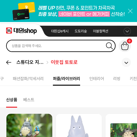
대원샵e캐시
도토리숲
마블컬렉션
0
스튜디오 지브
이웃집 토토로
리
구
패션잡화/악세서리
퍼즐/라이브러리
인테리어
리빙
키친
신상품
베스트