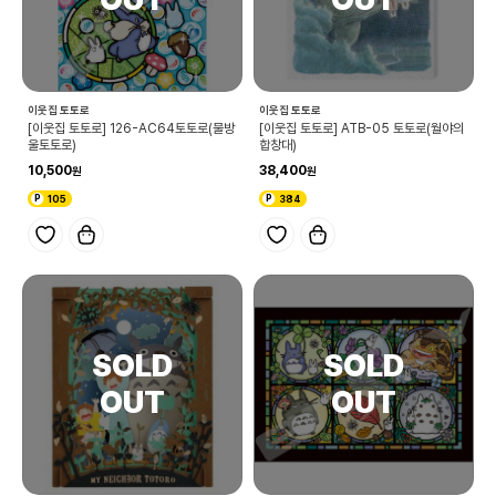
이웃집 토토로
이웃집 토토로
[이웃집 토토로] 126-AC64토토로(물방
[이웃집 토토로] ATB-05 토토로(월야의
울토토로)
합창대)
10,500
38,400
105
384