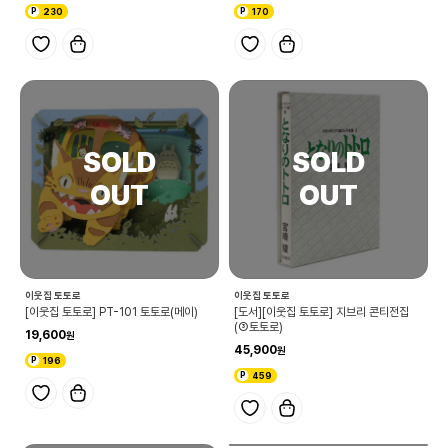
230
170
이웃집 토토로
이웃집 토토로
[이웃집 토토로] PT-101 토토로(메이)
[도서][이웃집 토토로] 지브리 콘티전집
(③토토로)
19,600
45,900
196
459