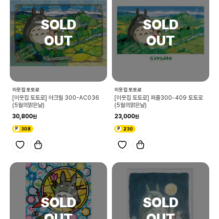
이웃집 토토로
이웃집 토토로
[이웃집 토토로] 아크릴 300-AC036
[이웃집 토토로] 퍼즐300-409 토토로
(5월의맑은날)
(5월의맑은날)
30,800
23,000
308
230