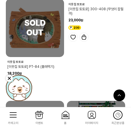
이웃집 토토로
이웃집 토토로
[이웃집 토토로] PT-84 (몰래먹기)
[이웃집 토토로] 300-408 (무엇이 잡힐
까)
18,200
23,000
182
230
카테고리
이벤트
홈
마이페이지
최근본상품