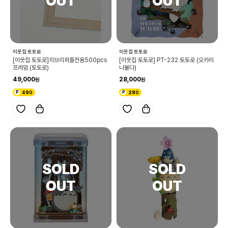
이웃집 토토로
이웃집 토토로
[이웃집 토토로]지브리퍼즐전용500pcs
[이웃집 토토로] PT-232 토토로 (오카리
프레임 (토토로)
나불다)
49,000
28,000
490
280