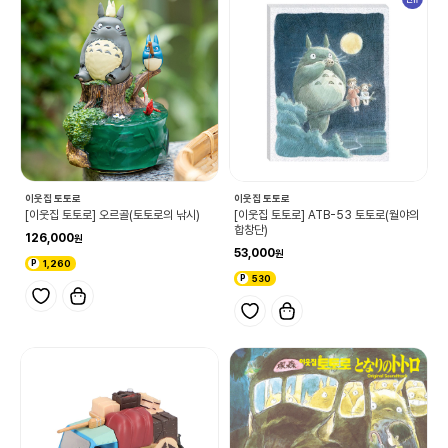
이웃집 토토로
이웃집 토토로
[이웃집 토토로] 오르골(토토로의 낚시)
[이웃집 토토로] ATB-53 토토로(월야의
합창단)
126,000
53,000
1,260
530