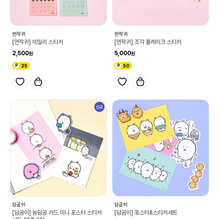
먼작귀
먼작귀
[먼작귀] 데일리 스티커
[먼작귀] 조각 플레이크 스티커
2,500
5,000
25
50
신규
담곰이
담곰이
[담곰이] 농담곰 카드 미니 포스터 스티커
[담곰이] 포스터&스티커세트