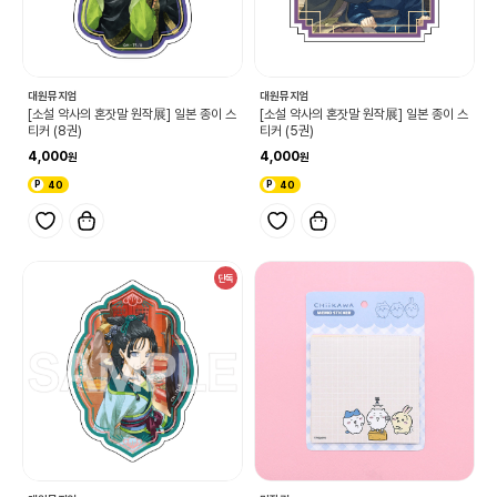
대원뮤지엄
대원뮤지엄
[소설 약사의 혼잣말 원작展] 일본 종이 스
[소설 약사의 혼잣말 원작展] 일본 종이 스
티커 (8권)
티커 (5권)
4,000
4,000
40
40
단독