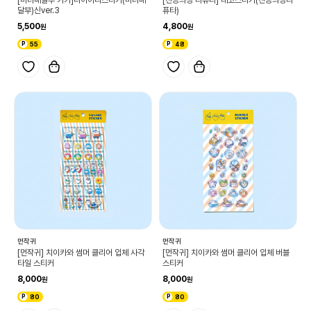
달부)신ver.3
퓨타)
5,500
4,800
55
48
먼작귀
먼작귀
[먼작귀] 치이카와 썸머 클리어 입체 사각
[먼작귀] 치이카와 썸머 클리어 입체 버블
타일 스티커
스티커
8,000
8,000
80
80