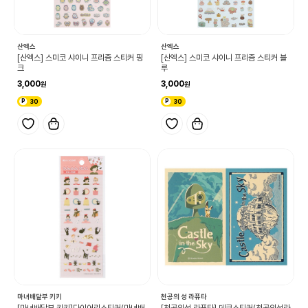
산엑스
산엑스
[산엑스] 스미코 샤이니 프리즘 스티커 핑
[산엑스] 스미코 샤이니 프리즘 스티커 블
크
루
3,000
3,000
30
30
마녀배달부 키키
천공의 성 라퓨타
[마녀배달부 키키]다이어리스티커(마녀배
[천공의성 라퓨타] 데코스티커(천공의성라