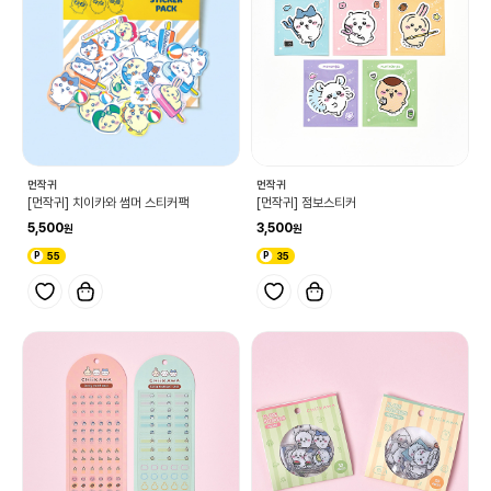
먼작귀
먼작귀
[먼작귀] 치이카와 썸머 스티커팩
[먼작귀] 점보스티커
5,500
3,500
55
35