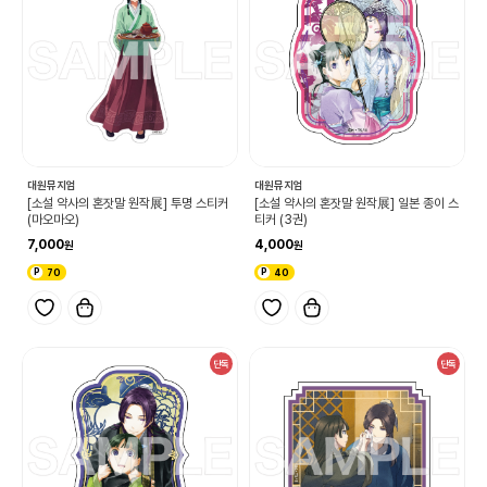
대원뮤지엄
대원뮤지엄
[소설 약사의 혼잣말 원작展] 투명 스티커
[소설 약사의 혼잣말 원작展] 일본 종이 스
(마오마오)
티커 (3권)
7,000
4,000
70
40
단독
단독