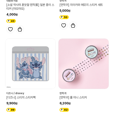
대원뮤지엄
먼작귀
[소설 약사의 혼잣말 원작展] 일본 종이 스
[먼작귀] 치이카와 메모지 스티커 세트
티커 (마오마오)
5,000
4,000
50
40
디즈니 / disney
먼작귀
[디즈니] 스티치 스티커팩
[먼작귀] 롤 미니 스티커
9,900
6,200
99
62