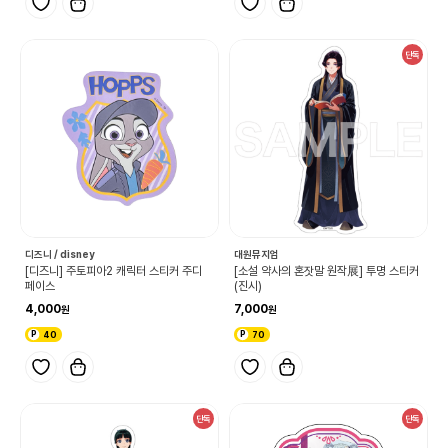
단독
디즈니 / disney
대원뮤지엄
[디즈니] 주토피아2 캐릭터 스티커 주디
[소설 약사의 혼잣말 원작展] 투명 스티커
페이스
(진시)
4,000
7,000
40
70
단독
단독