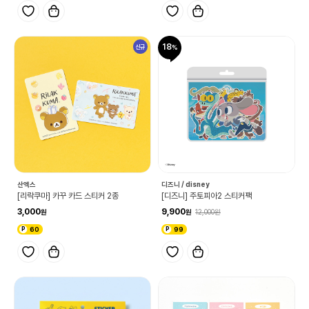
18
신규
산엑스
디즈니 / disney
[리락쿠마] 카꾸 카드 스티커 2종
[디즈니] 주토피아2 스티커팩
3,000
9,900
12,000
60
99