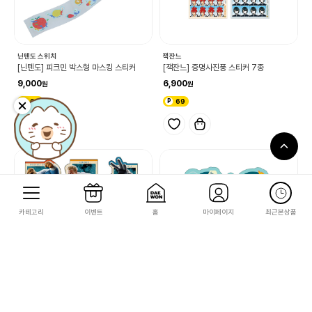
닌텐도 스위치
잭잔느
[닌텐도] 피크민 박스형 마스킹 스티커
[잭잔느] 증명사진풍 스티커 7종
9,000
6,900
90
69
카테고리
이벤트
홈
마이페이지
최근본상품
마블컬렉션 / Marvel Collection
마블컬렉션 / Marvel Collection
[스몰플래닛] 판타스틱4 스티커 세트
[스몰플래닛] 판타스틱4 미니 스티커B