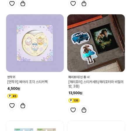
먼작귀
해리포터/신·동·사
[먼작귀] 페어리 조각 스티커팩
[해리포터] 스티커세트(해리포터와 비밀의
방, 3종)
4,500
13,500
45
135