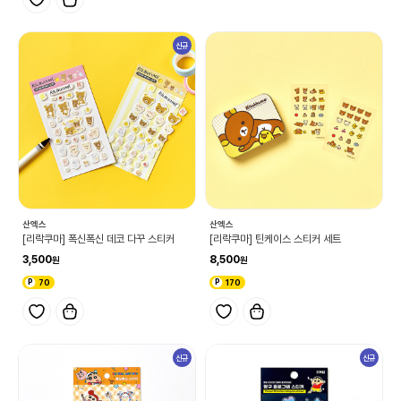
신규
산엑스
산엑스
[리락쿠마] 폭신폭신 데코 다꾸 스티커
[리락쿠마] 틴케이스 스티커 세트
3,500
8,500
70
170
신규
신규