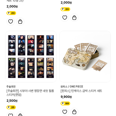
세트 10종 2탄
2,000
2,000
20
20
주술회전
원피스 / ONE PIECE
[주술회전] 시부야 사변 명장면 네컷 필름
[원피스] 틴케이스 금박 스티커 세트
스티커(랜덤)
9,900
2,500
99
25