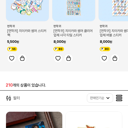
먼작귀
먼작귀
먼작귀
[먼작귀] 치이카와 썸머 스티커
[먼작귀] 치이카와 썸머 클리어
[먼작귀] 치이카와 썸
팩
입체 사각 타일 스티커
입체 버블 스티커
5,500
8,000
8,000
55
80
80
210
개의 상품이 있습니다.
필터
판매인기순