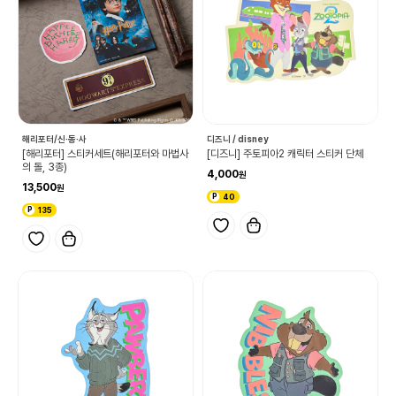
해리포터/신·동·사
디즈니 / disney
[해리포터] 스티커세트(해리포터와 마법사
[디즈니] 주토피아2 캐릭터 스티커 단체
의 돌, 3종)
4,000
13,500
40
135