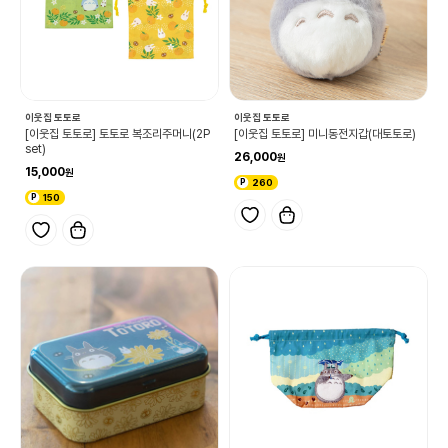
이웃집 토토로
이웃집 토토로
[이웃집 토토로] 토토로 복조리주머니(2P
[이웃집 토토로] 미니동전지갑(대토토로)
set)
26,000
15,000
260
150