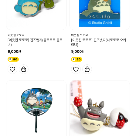
이웃집 토토로
이웃집 토토로
[이웃집 토토로] 핀즈뱃지(중토토로 클로
[이웃집 토토로] 핀즈뱃지(대토토로 오카
버)
리나)
9,000
9,000
90
90