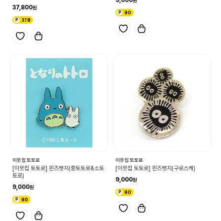
37,800
90
378
이웃집 토토로
이웃집 토토로
[이웃집 토토로] 핀즈뱃지(중토토로&소토
[이웃집 토토로] 핀즈뱃지(구로스케)
토로)
9,000
9,000
90
90