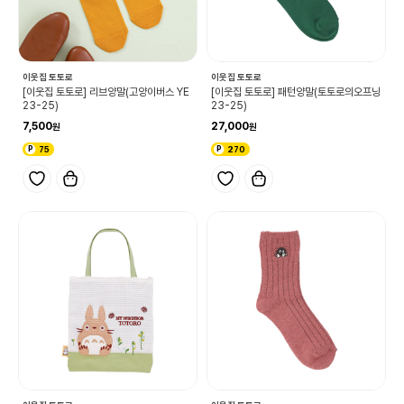
이웃집 토토로
이웃집 토토로
[이웃집 토토로] 리브양말(고양이버스 YE
[이웃집 토토로] 패턴양말(토토로의오프닝
23-25)
23-25)
7,500
27,000
75
270