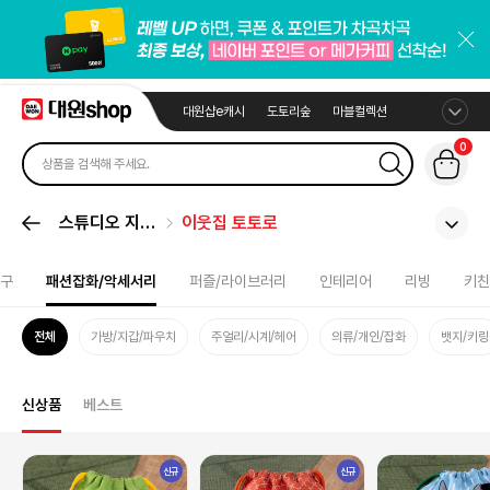
대원샵e캐시
도토리숲
마블컬렉션
0
스튜디오 지브
이웃집 토토로
리
구
패션잡화/악세서리
퍼즐/라이브러리
인테리어
리빙
키친
전체
가방/지갑/파우치
주얼리/시계/헤어
의류/개인/잡화
뱃지/키링
신상품
베스트
신규
신규