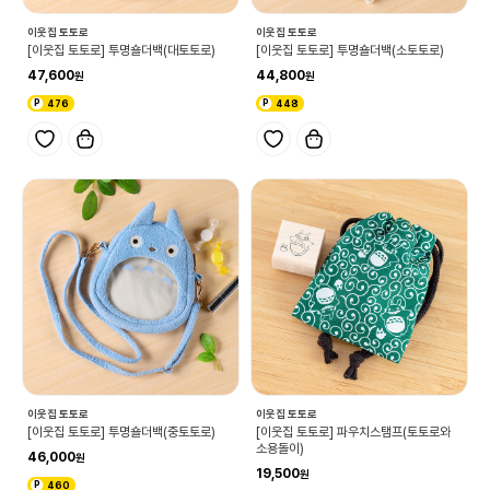
이웃집 토토로
이웃집 토토로
[이웃집 토토로] 투명숄더백(대토토로)
[이웃집 토토로] 투명숄더백(소토토로)
47,600
44,800
476
448
이웃집 토토로
이웃집 토토로
[이웃집 토토로] 투명숄더백(중토토로)
[이웃집 토토로] 파우치스탬프(토토로와
소용돌이)
46,000
19,500
460