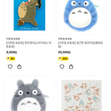
이웃집 토토로
이웃집 토토로
[이웃집 토토로] 핀즈뱃지(소리지르는 대
[이웃집 토토로] 포근한 동전지갑(중토토
토토로)
로)
9,000
25,000
90
250