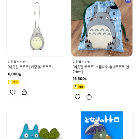
이웃집 토토로
이웃집 토토로
[이웃집 토토로] 키링 (대토토로)
[이웃집 토토로] 소품파우치(대토토로 연
하늘색)
8,000
15,500
80
155