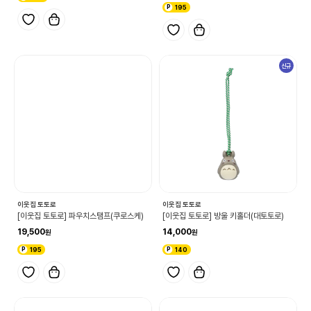
195
신규
이웃집 토토로
이웃집 토토로
[이웃집 토토로] 파우치스탬프(쿠로스케)
[이웃집 토토로] 방울 키홀더(대토토로)
19,500
14,000
195
140