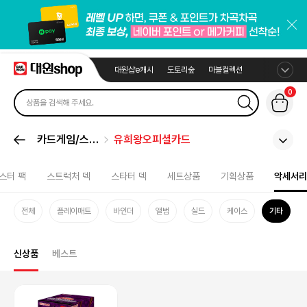
대원샵e캐시
도토리숲
마블컬렉션
0
카드게임/스포
유희왕오피셜카드
츠카드
스터 팩
스트럭처 덱
스타터 덱
세트상품
기획상품
악세서리
전체
플레이매트
바인더
앨범
실드
케이스
기타
신상품
베스트