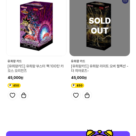
신규
유희왕 카드
유희왕 카드
[유희왕카드] 유희왕 부스터 팩 100탄 카
[유희왕카드] 유희왕 리미트 오버 컬렉션 -
오스 오리진즈
더 히어로즈-
45,000
45,000
450
450