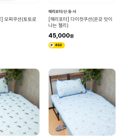
해리포터/신·동·사
로] 모찌쿠션(토토로
[해리포터] 다이컷쿠션(온갖 맛이
나는 젤리)
45,000
450