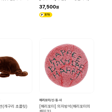
37,500
375
해리포터/신·동·사
션(개구리 초콜릿)
[해리포터] 의자방석(해리포터의
케이크)