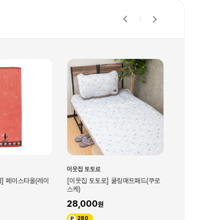
이웃집 토토로
이웃집 토토로
] 페이스타올(레이
[이웃집 토토로] 쿨링매트패드(쿠로
[이웃집 토토로
스케)
스케)
28,000
11,000
280
110