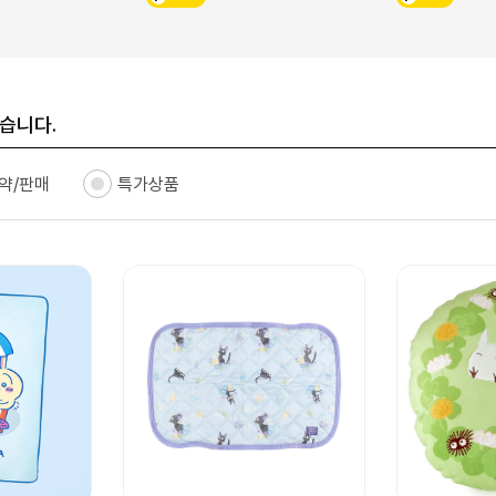
습니다.
약/판매
특가상품