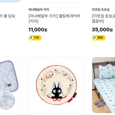
마녀배달부 키키
이웃집 토토로
머 쿨 담요
[마녀배달부 키키] 쿨링베개커버
[이웃집 토토
(지지)
클로버)
11,000
35,000
110
350