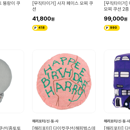
트 뚱랑이 쿠
[무직타이거] 사자 페이스 모찌 쿠
[무직타이거]
션
모찌 쿠션 2종
41,800
99,000
418
990
해리포터/신·동·사
해리포터/신·동·사
리쿠션(중토토
[해리포터] 다이컷쿠션(해피벌스데
[해리포터] 