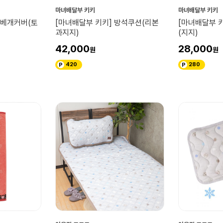
마녀배달부 키키
마녀배달부 키키
 베개커버(토
[마녀배달부 키키] 방석쿠션(리본
[마녀배달부 
과지지)
(지지)
42,000
28,000
420
280