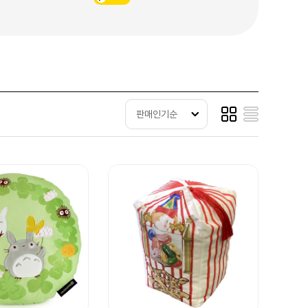
판매인기순