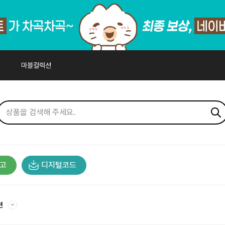
마블컬렉션
고
디지털코드
션