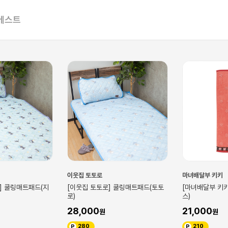
베스트
이웃집 토토로
마녀배달부 키키
] 쿨링매트패드(지
[이웃집 토토로] 쿨링매트패드(토토
[마녀배달부 키키
로)
스)
28,000
21,000
280
210