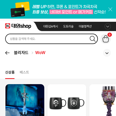
대원샵e캐시
도토리숲
마블컬렉션
0
블리자드
WoW
신상품
베스트