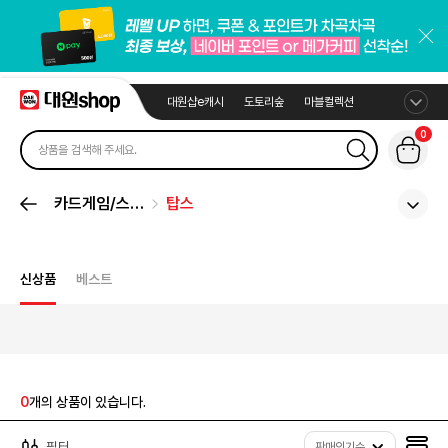
대원샵e캐시
도토리숲
마블컬렉션
0
카드게임/스포
탑스
츠카드
신상품
베스트
0
개의 상품이 있습니다.
필터
판매인기순