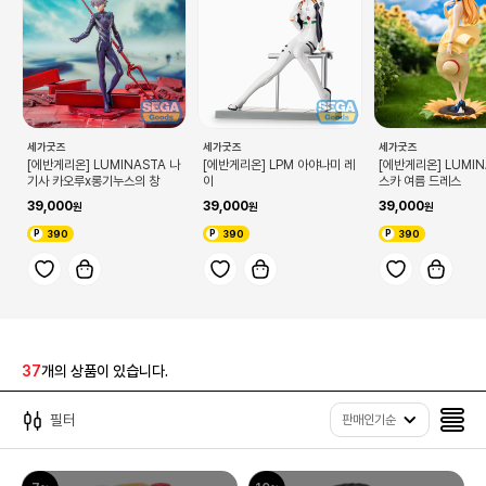
세가굿즈
세가굿즈
세가굿즈
[에반게리온] LUMINASTA 나
[에반게리온] LPM 아야나미 레
[에반게리온] LUMIN
기사 카오루x롱기누스의 창
이
스카 여름 드레스
39,000
39,000
39,000
390
390
390
37
개의 상품이 있습니다.
필터
판매인기순