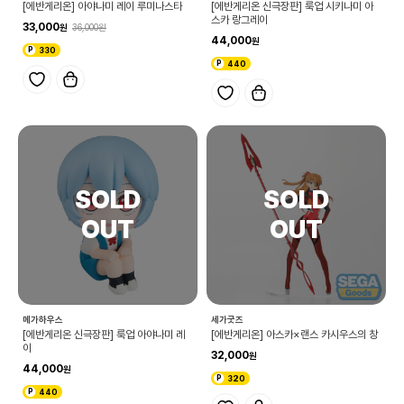
[에반게리온] 아야나미 레이 루미나스타
[에반게리온 신극장판] 룩업 시키나미 아
스카 랑그레이
33,000
36,000
44,000
330
440
메가하우스
세가굿즈
[에반게리온 신극장판] 룩업 아야나미 레
[에반게리온] 아스카×랜스 카시우스의 창
이
32,000
44,000
320
440