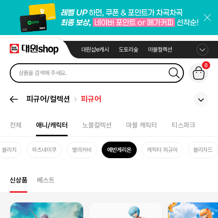
대원샵e캐시
도토리숲
마블컬렉션
0
피규어/컬렉션
피규어
전체
애니/캐릭터
노블컬렉션
마블 캐릭터
티스파크
블리치
하츠네미쿠
별의커비
에반게리온
캐릭터 피규어
블리자드
신상품
베스트