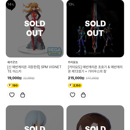
14
13
세가굿즈
카이요도
[신 에반게리온 극장판:||] SPM VIGNET
[카이요도] 에반게리온 초호기 & 에반게리
TE 아스카
온 제13호기 + 가이우스의 창
19,000
215,000
22,000
247,250
190
2,150