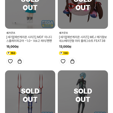
세가굿즈
세가굿즈
[세가][에반게리온 시리즈] MDF 미니디
[세가][에반게리온 시리즈] MEJ 메가점보
스플레이피규어 ~1.0~ Vol.2 레이/펜펜
네소베리인형 마리 플래그슈트 FEAT38
15,000
13,000
150
130