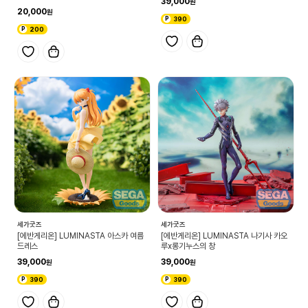
39,000
(이행중간 형태)제레 사양
20,000
390
200
세가굿즈
세가굿즈
[에반게리온] LUMINASTA 아스카 여름
[에반게리온] LUMINASTA 나기사 카오
드레스
루x롱기누스의 창
39,000
39,000
390
390