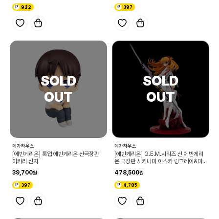
922
397
메가하우스
메가하우스
[에반게리온] 룩업 에반게리온 신극장판
[에반게리온] G.E.M.시리즈 신 에반게리
이카리 신지
온 극장판 시키나미 아스카 랑그레이&마
키나미 마리
39,700
478,500
397
4,785