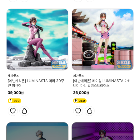
세가굿즈
세가굿즈
[에반게리온] LUMINASTA 마리 30주
[에반게리온] 레이싱 LUMINASTA 마키
년 피규어
나미 마리 일러스트리어스
39,000
36,000
390
360