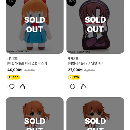
7
10
세가굿즈
세가굿즈
[에반게리온] 베개 인형 아스카
[에반게리온] 2D 인형 마리
40,000
27,000
43,000
30,000
400
270