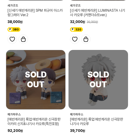
세가굿즈
세가굿즈
[신세기 에반게리온] SPM 피규어 아스카
[신세기 에반게리온] LUMINASTA 나기
랑그레이 Ver.2
사 카오루 (커맨더슈트ver.)
38,000
32,000
36,000
380
320
메가하우스
메가하우스
[에반게리온] 룩업 에반게리온 신극장판
[에반게리온] 룩업 에반게리온 신극장판
이카리 신지&나기사 카오루(특전포함)
나기사 카오루
92,200
39,700