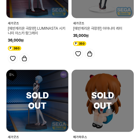
세가굿즈
세가굿즈
[에반게리온 극장판] LUMINASTA 시키
[에반게리온 극장판] 아야나미 레이
나미 아스카 랑그레이
35,000
36,000
350
360
8
예약
세가굿즈
메가하우스