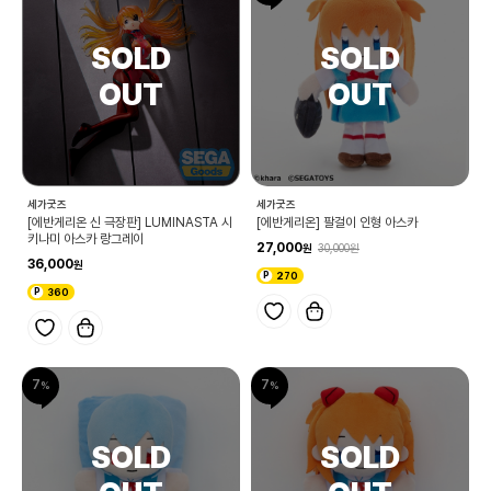
세가굿즈
세가굿즈
[에반게리온 신 극장판] LUMINASTA 시
[에반게리온] 팔걸이 인형 아스카
키나미 아스카 랑그레이
27,000
30,000
36,000
270
360
7
7