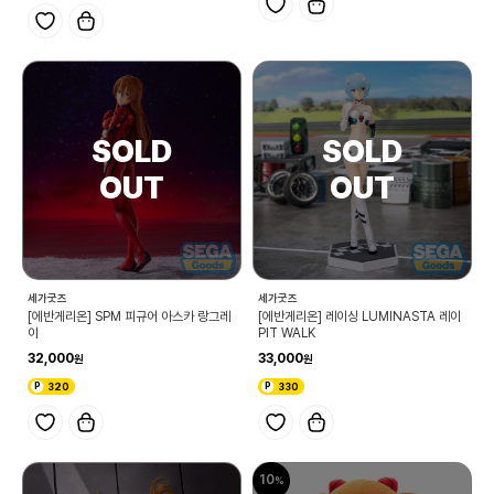
세가굿즈
세가굿즈
[에반게리온] SPM 피규어 아스카 랑그레
[에반게리온] 레이싱 LUMINASTA 레이
이
PIT WALK
32,000
33,000
320
330
10