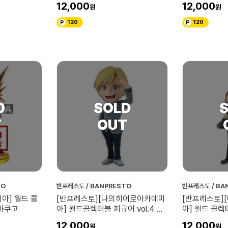
12,000
12,000
120
120
TO
반프레스토 / BANPRESTO
반프레스토 / BA
아] 월드 콜
[반프레스토][나의히어로아카데미
[반프레스토]
 바쿠고
아] 월드콜렉터블 피규어 vol.4 모
아] 월드 콜렉터
노마
레젠토
12,000
12,000