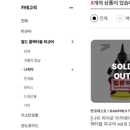
8
개의 상품이 있습
카테고리
전체
예
전체
피규어
월드 콜렉터블 피규어
전체
귀멸의 칼날
나히아
전생슬
원피스
드래곤볼
기타
반프레스토 / BANPRES
이스턴모형
[나의 히어로 아카데미
렉터블 피규어 vol.8
넨도로이드