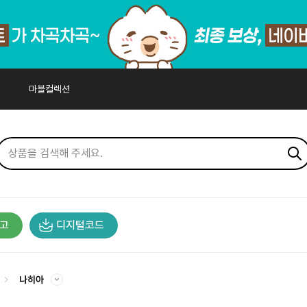
마블컬렉션
고
디지털코드
나히아