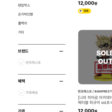
12,000
랜덤박스
120
손가락인형
풀백카
기타
브랜드
반프레스토
혜택
반프레스토 / BANPRES
무료배송
[나의 히어로 아카데미
렉터블 피규어 vol.8
12,000
가격