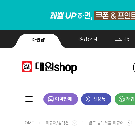
대원샵e캐시
도토리숲
대원샵
예약판매
신상품
재입
HOME
피규어/컬렉션
월드 콜렉터블 피규어