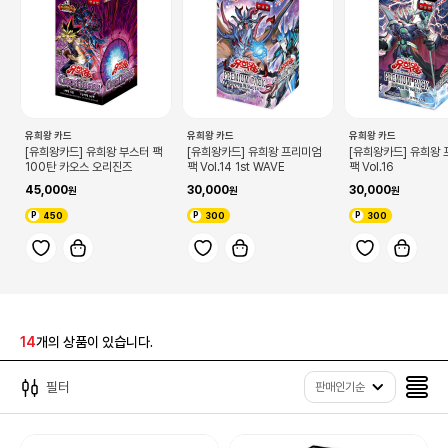
유희왕 카드
유희왕 카드
유희왕 카드
[유희왕카드] 유희왕 부스터 팩
[유희왕카드] 유희왕 프리미엄
[유희왕카드] 유희왕
100탄 카오스 오리진즈
팩 Vol.14 1st WAVE
팩 Vol.16
45,000
30,000
30,000
450
300
300
14
개의 상품이 있습니다.
필터
판매인기순