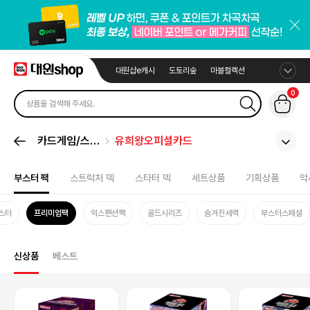
대원샵e캐시
도토리숲
마블컬렉션
0
카드게임/스포
유희왕오피셜카드
츠카드
부스터 팩
스트럭처 덱
스타터 덱
세트상품
기획상품
악
스터
프리미엄팩
익스팬션팩
골드시리즈
숨겨진세력
부스터스페셜
신상품
베스트