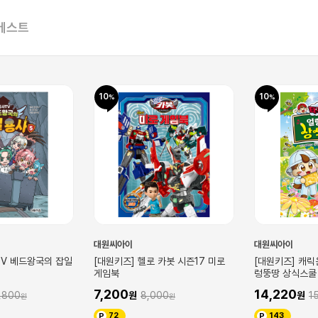
베스트
10
10
대원씨아이
대원씨아이
TV 베드왕국의 잡일
[대원키즈] 헬로 카봇 시즌17 미로
[대원키즈] 캐릭
게임북
렁뚱땅 상식스쿨 
7,200
14,220
,800
8,000
1
72
143