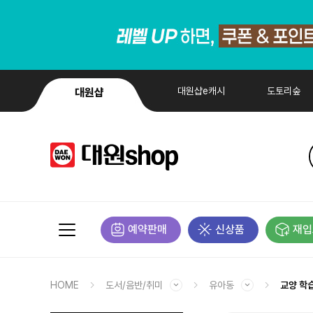
대원샵e캐시
도토리숲
대원샵
예약판매
신상품
재입
HOME
도서/음반/취미
유아동
교양 학