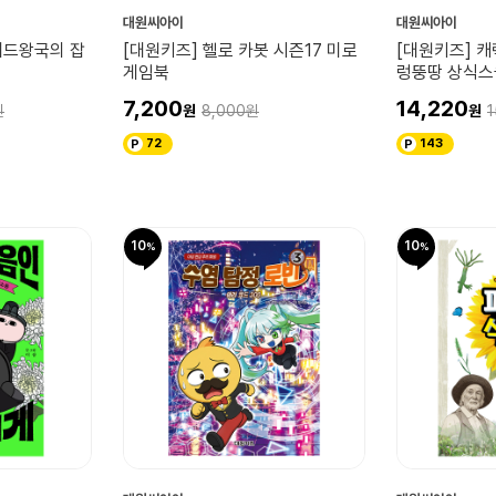
대원씨아이
대원씨아이
베드왕국의 잡
[대원키즈] 헬로 카봇 시즌17 미로
[대원키즈] 캐
게임북
렁뚱땅 상식스
7,200
14,220
8,000
1
72
143
10
10