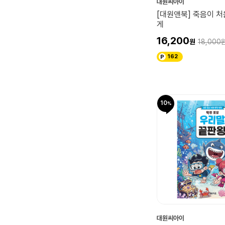
대원씨아이
[대원앤북] 죽음이 
게
16,200
18,000
162
10
대원씨아이