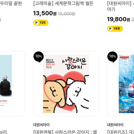
 우리말 끝판
[고래의숲] 세계문학그림책 월든
[대원씨아이]
야기
13,500
15,000
19,800
2
135
198
10
10
대원씨아이
대원씨아이
지브리
[대원앤북] 사랑스러운 강아지 : 몰
[대원키즈] 극