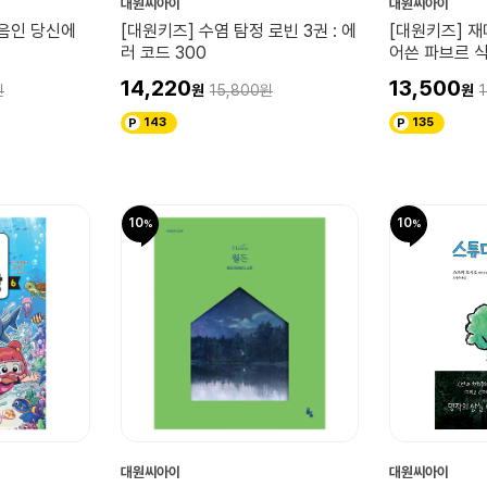
대원씨아이
대원씨아이
처음인 당신에
[대원키즈] 수염 탐정 로빈 3권 : 에
[대원키즈] 
러 코드 300
어쓴 파브르 
14,220
13,500
15,800
143
135
10
10
대원씨아이
대원씨아이