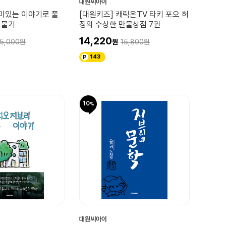
대원씨아이
재미있는 이야기로 풀
[대원키즈] 캐릭온TV 타키 포오 허
식물기
징의 수상한 만물상점 7권
14,220
15,000
15,800
143
10
대원씨아이