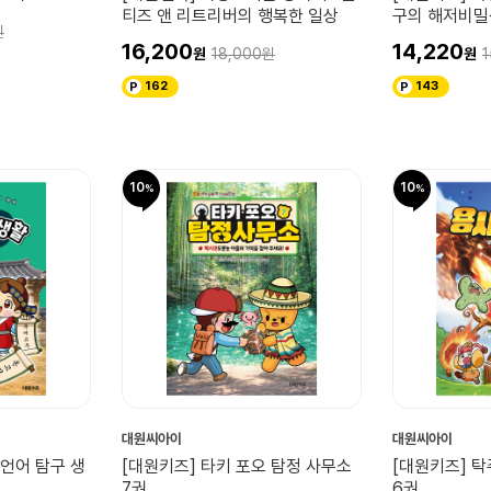
티즈 앤 리트리버의 행복한 일상
구의 해저비밀
16,200
14,220
18,000
1
162
143
10
10
대원씨아이
대원씨아이
 언어 탐구 생
[대원키즈] 타키 포오 탐정 사무소
[대원키즈] 탁
7권
6권