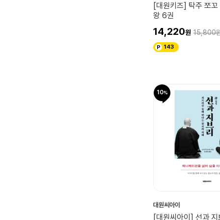
[대원키즈] 탁주 쪼꼬
왕 6권
14,220
15,800
143
10
대원씨아이
[대원씨아이] 선과 