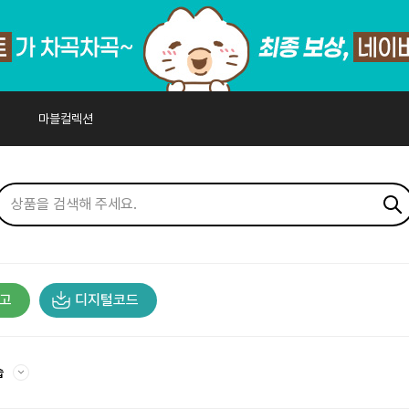
마블컬렉션
고
디지털코드
습