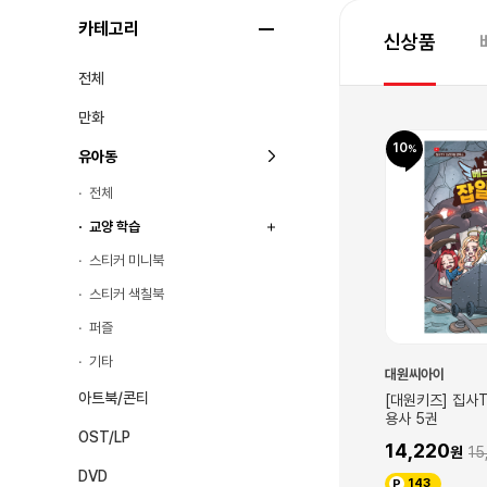
카테고리
신상품
전체
만화
10
10
유아동
전체
교양 학습
스티커 미니북
스티커 색칠북
퍼즐
기타
대원씨아이
대원씨아이
아트북/콘티
 마법 학교 3권
[대원키즈] 캐릭온TV 타키 포오의
[대원키즈] 집사
이세계 여행사 14권
용사 5권
,800
OST/LP
14,220
14,220
15,800
15
DVD
143
143