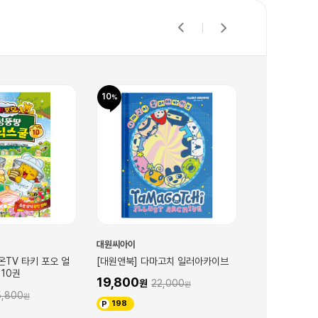
10
10
대원씨아이
대원씨아이
온TV 타키 포오 얼
[대원앤북] 다마고치 일러아카이브
[대원앤북] 죽
10권
19,800
16,200
22,000
1
5,800
198
162