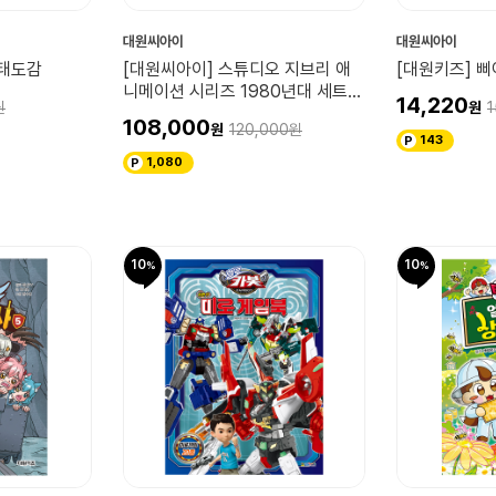
대원씨아이
대원씨아이
생태도감
[대원씨아이] 스튜디오 지브리 애
[대원키즈] 삐
니메이션 시리즈 1980년대 세트
14,220
1
박스판
108,000
120,000
143
1,080
10
10