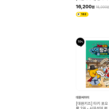
16,200
18,000
162
10
대원씨아이
[대원키즈] 타키 포오
활 2권 - 사자성어 편