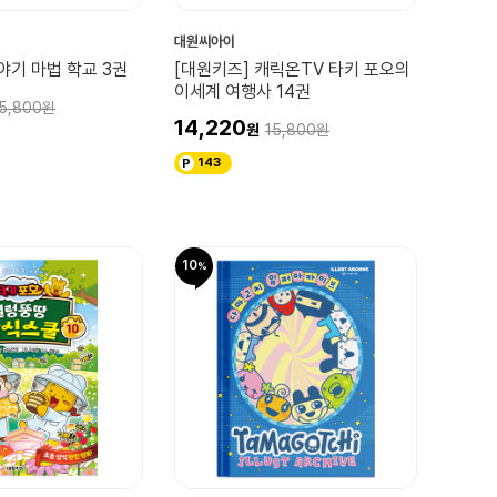
대원씨아이
야기 마법 학교 3권
[대원키즈] 캐릭온TV 타키 포오의
이세계 여행사 14권
5,800
14,220
15,800
143
10