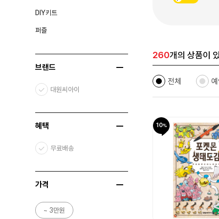
DIY키트
퍼즐
260
개의 상품이 
브랜드
전체
예
대원씨아이
혜택
10
무료배송
가격
~ 3만원