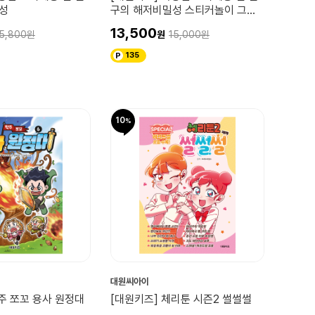
성
구의 해저비밀성 스티커놀이 그림
책
13,500
5,800
15,000
135
10
대원씨아이
주 쪼꼬 용사 원정대
[대원키즈] 체리툰 시즌2 썰썰썰