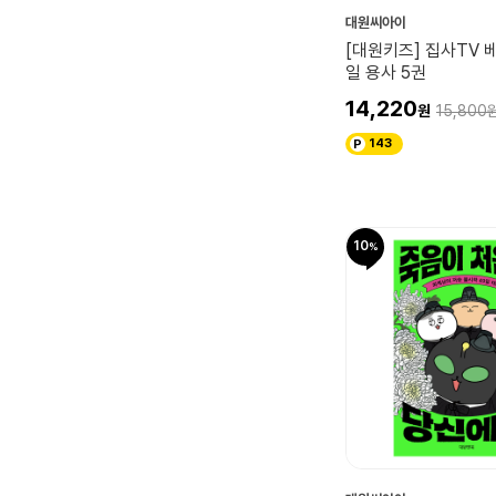
대원씨아이
[대원키즈] 집사TV 
일 용사 5권
14,220
15,800
143
10