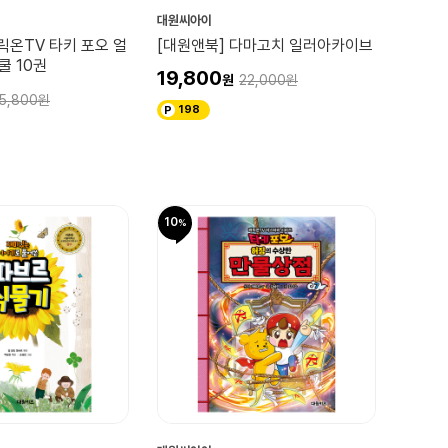
대원씨아이
릭온TV 타키 포오 얼
[대원앤북] 다마고치 일러아카이브
쿨 10권
19,800
22,000
5,800
198
10