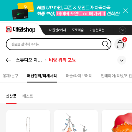
대원샵e캐시
도토리숲
마블컬렉션
0
스튜디오 지브
벼랑 위의 포뇨
리
봉제/문구
패션잡화/악세서리
퍼즐/라이브러리
인테리어/리빙/키친
신상품
베스트