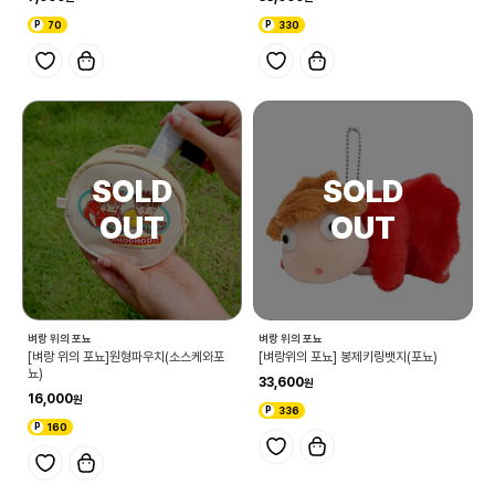
70
330
벼랑 위의 포뇨
벼랑 위의 포뇨
[벼랑 위의 포뇨]원형파우치(소스케와포
[벼랑위의 포뇨] 봉제키링뱃지(포뇨)
뇨)
33,600
16,000
336
160