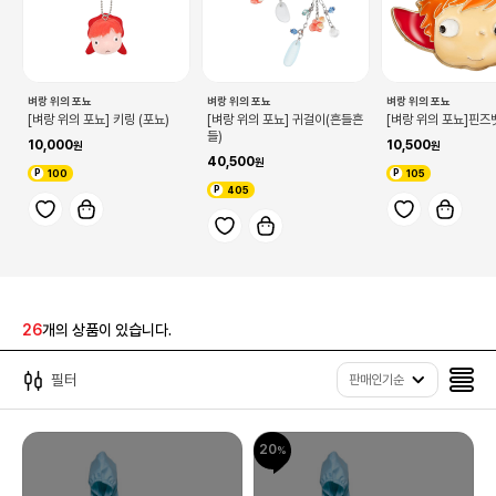
벼랑 위의 포뇨
벼랑 위의 포뇨
벼랑 위의 포뇨
[벼랑 위의 포뇨] 키링 (포뇨)
[벼랑 위의 포뇨] 귀걸이(흔들흔
[벼랑 위의 포뇨]핀즈
들)
10,000
10,500
40,500
100
105
405
26
개의 상품이 있습니다.
필터
판매인기순
20