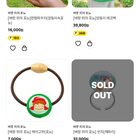
벼랑 위의 포뇨
벼랑 위의 포뇨
[벼랑 위의 포뇨]원형파우치(양동이속포
[벼랑 위의 포뇨]양동이 에코백
뇨)
39,800
16,000
398
160
벼랑 위의 포뇨
벼랑 위의 포뇨
[벼랑 위의 포뇨] 헤어고무(포뇨)
[벼랑 위의 포뇨] 반지(해파리)
7,000
33,000