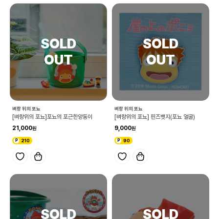
벼랑 위의 포뇨
벼랑 위의 포뇨
[벼랑위의 포뇨]포뇨의 포근한양동이
[벼랑위의 포뇨] 핀즈뱃지(포뇨 얼굴)
21,000
9,000
210
90