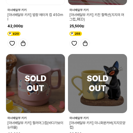
마녀배달부 키키
마녀배달부 키키
[마녀배달부 키키] 법랑 메이저 컵 450m
[마녀배달부 키키] 키친 컬렉션(지지의 머
l
그컵_RED)
42,000
25,500
420
255
마녀배달부 키키
마녀배달부 키키
[마녀배달부 키키] 컬러머그컵(바다가보이
[마녀배달부 키키] 미니화분커버(지지모양
는마을)
컵)