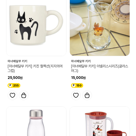
마녀배달부 키키
마녀배달부 키키
[마녀배달부 키키] 키친 컬렉션(지지의머
[마녀배달부 키키] 아넬리스시리즈(글라스
그컵)
머그)
25,500
15,000
255
150