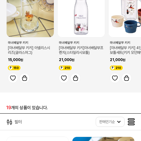
마녀배달부 키키
마녀배달부 키키
마녀배달부 키키
[마녀배달부 키키] 아넬리스시
[마녀배달부 키키]마녀배달부프
[마녀배달부 키키] 4
리즈(글라스머그)
렌치(스타일리시보틀)
보틀세트(키키 모던패
15,000
21,000
21,000
150
210
210
19
개의 상품이 있습니다.
필터
판매인기순