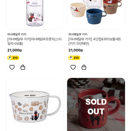
마녀배달부 키키
마녀배달부 키키
[마녀배달부 키키]마녀배달부프렌치(스타
[마녀배달부 키키] 4단컵&워터보틀세트
일리시보틀)
(키키 모던패턴)
21,000
21,000
210
210