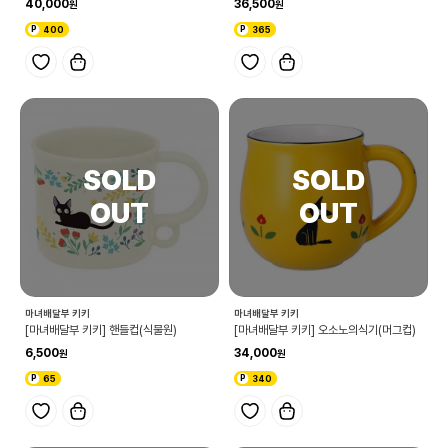
40,000
36,500
400
365
마녀배달부 키키
마녀배달부 키키
[마녀배달부 키키] 핸들컵(식물원)
[마녀배달부 키키] 오소노의식기(머그컵)
6,500
34,000
65
340