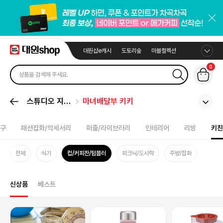
대원샵e캐시
도토리숲
마블컬렉션
0
스튜디오 지브
마녀배달부 키키
리
구
패션잡화/악세서리
퍼즐/라이브러리
인테리어
리빙
키친
전체
식기
컵/커피잔/텀블러
피크닉/도시락
주방/잡화
신상품
베스트