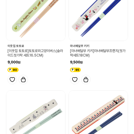
이웃집 토토로
마녀배달부 키키
[이웃집 토토로]토토로와고양이버스(슬라
[마녀배달부 키키]마녀배달부프렌치(젓가
이드젓가락 세트16.5CM)
락세트18CM)
9,000
9,500
90
95