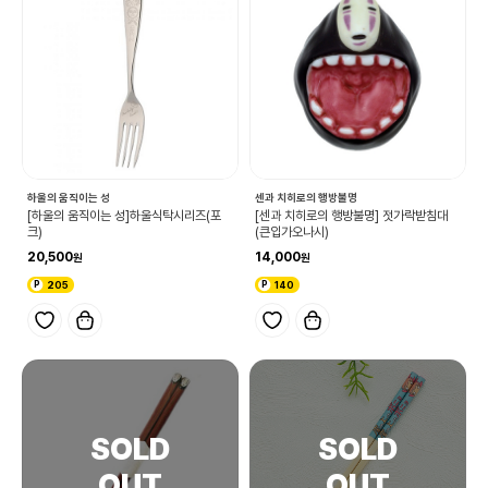
하울의 움직이는 성
센과 치히로의 행방불명
[하울의 움직이는 성]하울식탁시리즈(포
[센과 치히로의 행방불명] 젓가락받침대
크)
(큰입가오나시)
20,500
14,000
205
140