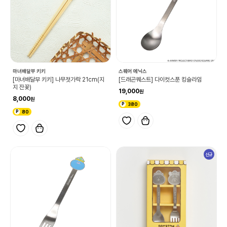
마녀배달부 키키
스퀘어 에닉스
[마녀배달부 키키] 나무젓가락 21cm(지
[드래곤퀘스트] 다이컷스푼 킹슬라임
지 잔꽃)
19,000
8,000
380
80
신규