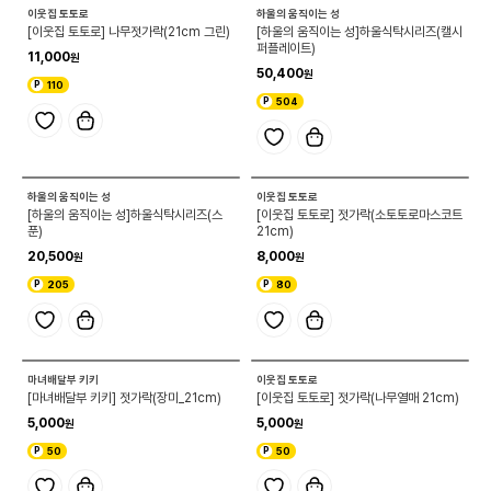
이웃집 토토로
하울의 움직이는 성
[이웃집 토토로] 나무젓가락(21cm 그린)
[하울의 움직이는 성]하울식탁시리즈(캘시
퍼플레이트)
11,000
50,400
110
504
하울의 움직이는 성
이웃집 토토로
[하울의 움직이는 성]하울식탁시리즈(스
[이웃집 토토로] 젓가락(소토토로마스코트
푼)
21cm)
20,500
8,000
205
80
마녀배달부 키키
이웃집 토토로
[마녀배달부 키키] 젓가락(장미_21cm)
[이웃집 토토로] 젓가락(나무열매 21cm)
5,000
5,000
50
50