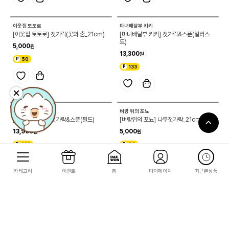
이웃집 토토로
마녀배달부 키키
[이웃집 토토로] 젓가락(꽃의 춤_21cm)
[마녀배달부 키키] 젓가락&스푼(일러스
트)
5,000
13,300
50
133
이웃집 토토로
벼랑 위의 포뇨
[이웃집 토토로] 젓가락&스푼(필드)
[벼랑위의 포뇨] 나무젓가락_21cm(포뇨)
13,900
5,000
139
50
카테고리
이벤트
홈
마이페이지
최근본상품
센과 치히로의 행방불명
센과 치히로의 행방불명
[센과 치히로의 행방불명] 젓가락받침대
[센과 치히로의 행방불명] 젓가락받침대
(보우네즈미)
(오오토리사마)
14,000
14,000