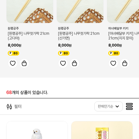
원령공주
원령공주
마녀배달부 키키
[원령공주] 나무젓가락 21cm
[원령공주] 나무젓가락 21cm
[마녀배달부 키키] 
(고다마)
(산가면)
21cm(지지 장미)
8,000
8,000
8,000
80
80
80
68
개의 상품이 있습니다.
필터
판매인기순