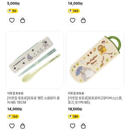
5,000
14,000
50
140
이웃집 토토로
이웃집 토토로
[이웃집 토토로]토토로 행진 소음방지 콤
[이웃집 토토로]토토로와고양이버스(스푼,
비세트 18CM
포크,젓가락세트)
14,000
18,500
140
185