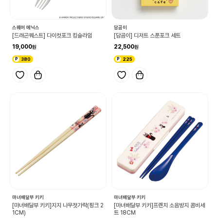
스퀘어 에닉스
담곰이
[드래곤퀘스트] 다이컷포크 킹슬라임
[담곰이] 디저트 스푼포크 세트
19,000
22,500
380
225
마녀배달부 키키
마녀배달부 키키
[마녀배달부 키키]지지 나무젓가락(핑크 2
[마녀배달부 키키]프렌치 소음방지 콤비세
1CM)
트 18CM