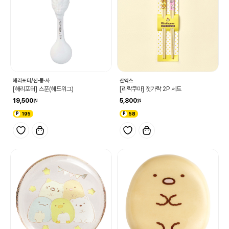
해리포터/신·동·사
산엑스
[해리포터] 스푼(헤드위그)
[리락쿠마] 젓가락 2P 세트
19,500
5,800
195
58