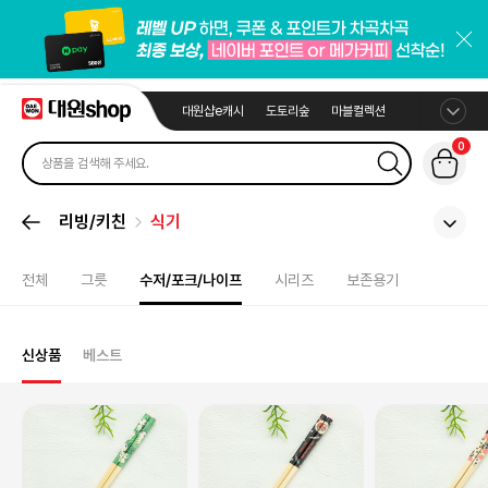
대원샵e캐시
도토리숲
마블컬렉션
0
리빙/키친
식기
전체
그릇
수저/포크/나이프
시리즈
보존용기
신상품
베스트