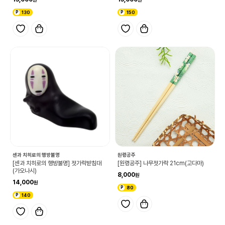
130
150
센과 치히로의 행방불명
원령공주
[센과 치히로의 행방불명] 젓가락받침대
[원령공주] 나무젓가락 21cm(고다마)
(가오나시)
8,000
14,000
80
140