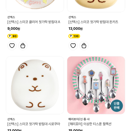
산엑스
산엑스
[산엑스] 스미코 클리어 젓가락 받침대 A
[산엑스] 스미코 젓가락 받침대 돈카츠
9,000
13,000
90
130
산엑스
해리포터/신·동·사
[산엑스] 스미코 젓가락 받침대 시로쿠마
[해리포터] 이상한 티스푼 컬렉션
13,000
15,000