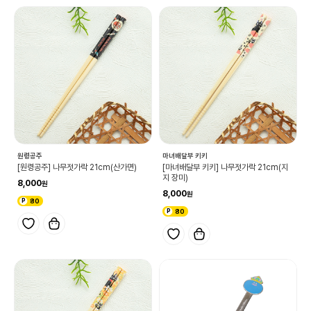
원령공주
마녀배달부 키키
[원령공주] 나무젓가락 21cm(산가면)
[마녀배달부 키키] 나무젓가락 21cm(지
지 장미)
8,000
8,000
80
80