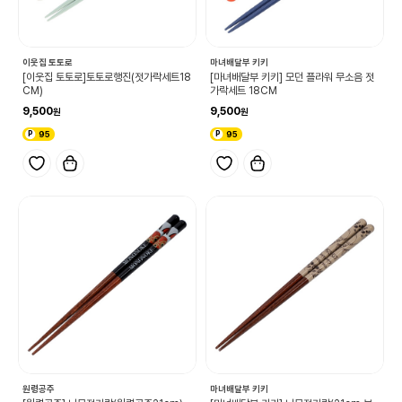
이웃집 토토로
마녀배달부 키키
[이웃집 토토로]토토로행진(젓가락세트18
[마녀배달부 키키] 모던 플라워 무소음 젓
CM)
가락세트 18CM
9,500
9,500
95
95
원령공주
마녀배달부 키키