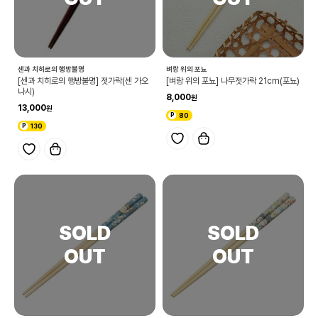
센과 치히로의 행방불명
벼랑 위의 포뇨
[센과 치히로의 행방불명] 젓가락(센 가오
[벼랑 위의 포뇨] 나무젓가락 21cm(포뇨)
나시)
8,000
13,000
80
130