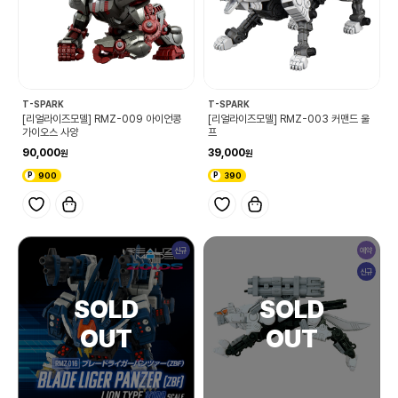
T-SPARK
T-SPARK
[리얼라이즈모델] RMZ-009 아이언콩
[리얼라이즈모델] RMZ-003 커맨드 울
가이오스 사양
프
90,000
39,000
900
390
신규
예약
신규