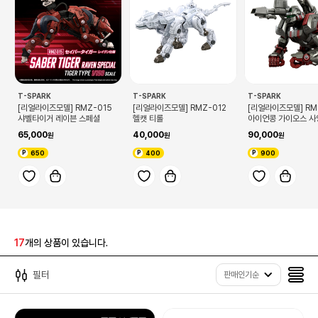
T-SPARK
T-SPARK
T-SPARK
[리얼라이즈모델] RMZ-015
[리얼라이즈모델] RMZ-012
[리얼라이즈모델] RM
샤벨타이거 레이븐 스페셜
헬캣 티롤
아이언콩 가이오스 사
65,000
40,000
90,000
650
400
900
17
개의 상품이 있습니다.
필터
판매인기순