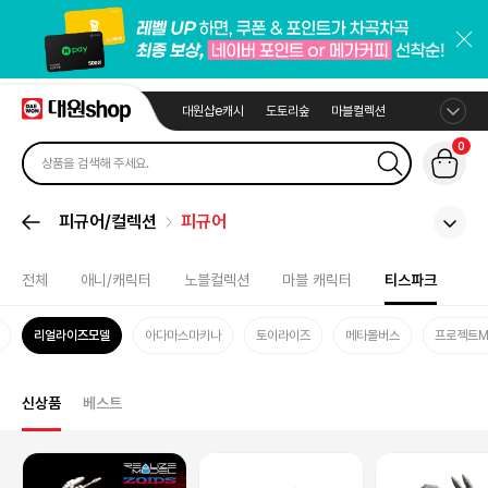
대원샵e캐시
도토리숲
마블컬렉션
0
피규어/컬렉션
피규어
전체
애니/캐릭터
노블컬렉션
마블 캐릭터
티스파크
리얼라이즈모델
아다마스마키나
토이라이즈
메타몰버스
프로젝트
신상품
베스트