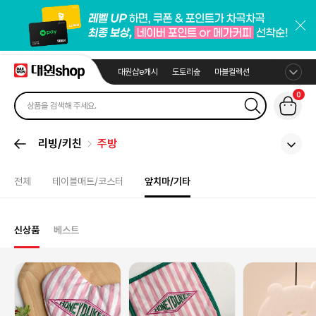
대원샵e캐시
도토리숲
마블컬렉션
0
리빙/키친
주방
전체
테이블매트/코스터
앞치마/기타
신상품
베스트