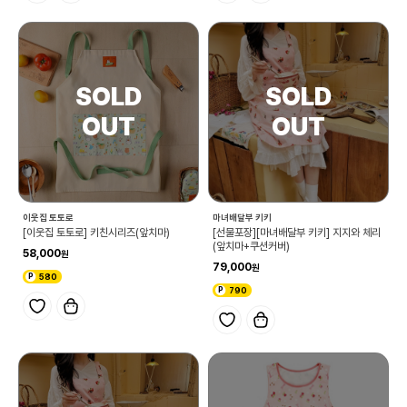
이웃집 토토로
마녀배달부 키키
[이웃집 토토로] 키친시리즈(앞치마)
[선물포장][마녀배달부 키키] 지지와 체리
(앞치마+쿠션커버)
58,000
79,000
580
790