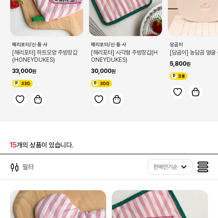
해리포터/신·동·사
해리포터/신·동·사
담곰이
[해리포터] 하트모양 주방장갑
[해리포터] 사각형 주방장갑(H
[담곰이] 농담곰 얼굴
(HONEYDUKES)
ONEYDUKES)
5,800
33,000
30,000
58
330
300
15
개의 상품이 있습니다.
필터
판매인기순