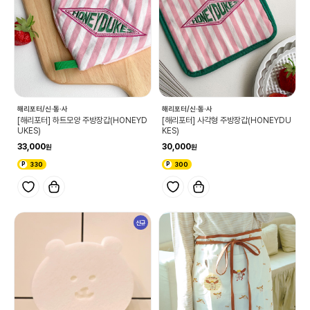
해리포터/신·동·사
해리포터/신·동·사
[해리포터] 하트모양 주방장갑(HONEYD
[해리포터] 사각형 주방장갑(HONEYDU
UKES)
KES)
33,000
30,000
330
300
신규