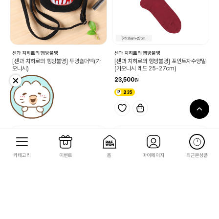
센과 치히로의 행방불명
센과 치히로의 행방불명
[센과 치히로의 행방불명] 투명숄더백(가
[센과 치히로의 행방불명] 포인트자수양말
오나시)
(가오나시 레드 25-27cm)
44,800
23,500
448
235
카테고리
이벤트
홈
마이페이지
최근본상품