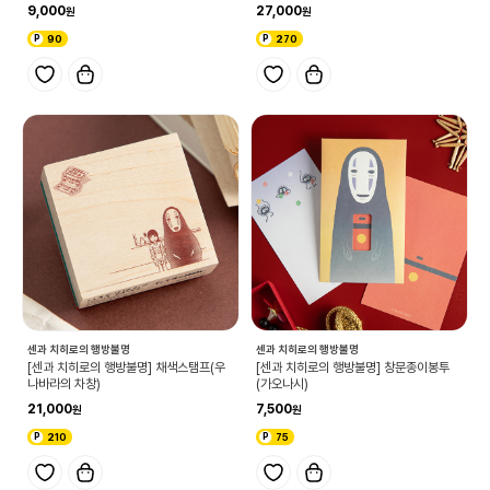
9,000
27,000
90
270
센과 치히로의 행방불명
센과 치히로의 행방불명
[센과 치히로의 행방불명] 채색스탬프(우
[센과 치히로의 행방불명] 창문종이봉투
나바라의 차창)
(가오나시)
21,000
7,500
210
75