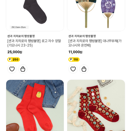
센과 치히로의 행방불명
센과 치히로의 행방불명
[센과 치히로의 행방불명] 로고 자수 양말
[센과 치히로의 행방불명] 대나무부채(가
(가오나시 23-25)
오나시와 온천패)
25,000
11,000
250
110