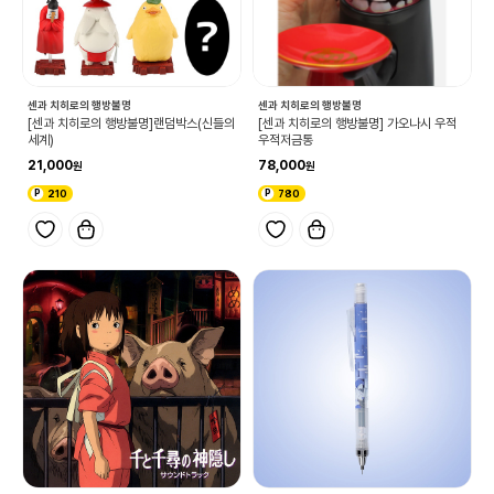
센과 치히로의 행방불명
센과 치히로의 행방불명
[센과 치히로의 행방불명]랜덤박스(신들의
[센과 치히로의 행방불명] 가오나시 우적
세계)
우적저금통
21,000
78,000
210
780