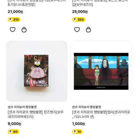
&가오나시&온천장)
갑(보우네즈미)
21,000
25,000
210
250
센과 치히로의 행방불명
센과 치히로의 행방불명
[센과 치히로의 행방불명] 핀즈뱃지(보우
[센과 치히로의 행방불명]엽서(센과치히로
네즈미와하에도리)
_가오나시와 센)
9,000
1,000
90
10