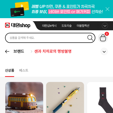
대원샵e캐시
도토리숲
마블컬렉션
0
브랜드
센과 치히로의 행방불명
신상품
베스트