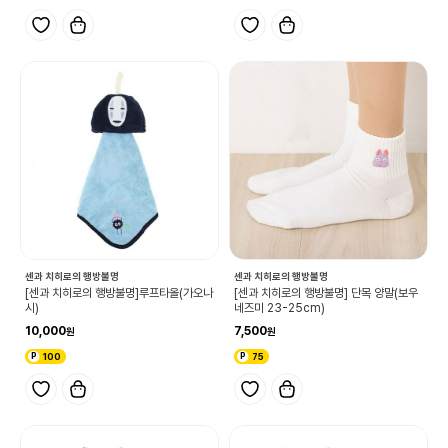
센과 치히로의 행방불명
센과 치히로의 행방불명
[센과 치히로의 행방불명]루프타올(가오나
[센과 치히로의 행방불명] 단목 양말(보우
시)
네즈미 23-25cm)
10,000
7,500
100
75