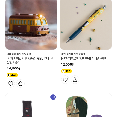
센과 치히로의 행방불명
센과 치히로의 행방불명
[센과 치히로의 행방불명] GBL 우나바라
[센과 치히로의 행방불명] 에너겔 볼펜
전철 키홀더
12,000
44,800
120
448
신규