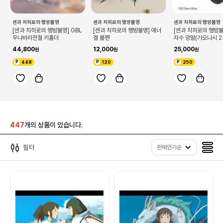
센과 치히로의 행방불명
센과 치히로의 행방불명
센과 치히로의 행방불명
[센과 치히로의 행방불명] GBL
[센과 치히로의 행방불명] 에너
[센과 치히로의 행방불
우나바라전철 키홀더
겔 볼펜
자수 양말(가오나시 2
44,800
12,000
25,000
448
120
250
447
개의 상품이 있습니다.
필터
판매인기순