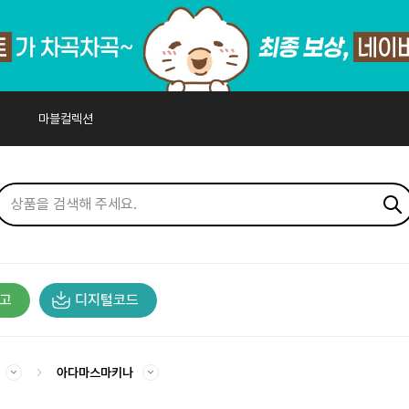
마블컬렉션
고
디지털코드
아다마스마키나