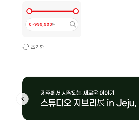
0~999,900
원
초기화