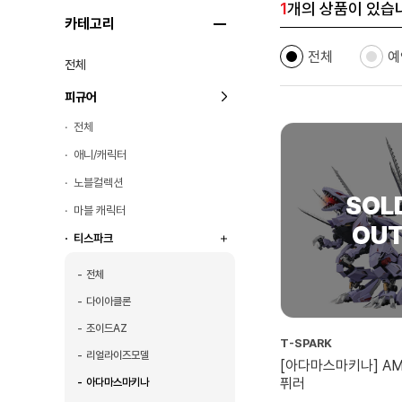
1
개의 상품이 있습
카테고리
전체
예
전체
피규어
전체
애니/캐릭터
노블컬렉션
마블 캐릭터
티스파크
전체
다이아클론
조이드AZ
T-SPARK
리얼라이즈모델
[아다마스마키나] AM
퓌러
아다마스마키나