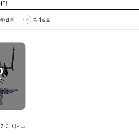
니다.
약/판매
특가상품
Z-01 버서크