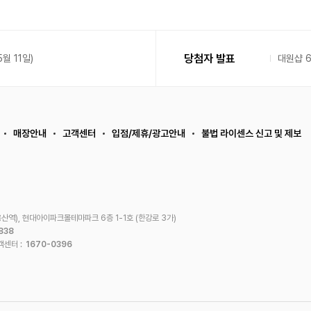
당첨자 발표
월 11일)
대원샵 
매장안내
고객센터
입점/제휴/광고안내
불법 라이센스 신고 및 제보
산역), 현대아이파크몰테마파크 6층 1-1호 (한강로 3가)
838
객센터 :
1670-0396