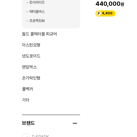
440,000
토이라이즈
메타몰버스
4,400
프로젝트M
월드 콜렉터블 피규어
이스턴모형
넨도로이드
랜덤박스
손가락인형
풀백카
기타
브랜드