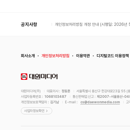
공지사항
개인정보처리방침 개정 안내 (시행일: 2026년 5
회사소개
개인정보처리방침
이용약관
디지털코드 이용정책
대원미디어(주)
대표이사 :
정동훈
서울특별시 용산구 한강대로23길 55 (용
사업자등록번호 :
1068103487
통신판매업 신고 :
제2007-서울용산-04
cs@daewonmedia.com
개인정보보호책임자 :
김기남
E-mail :
고
사업자정보확인