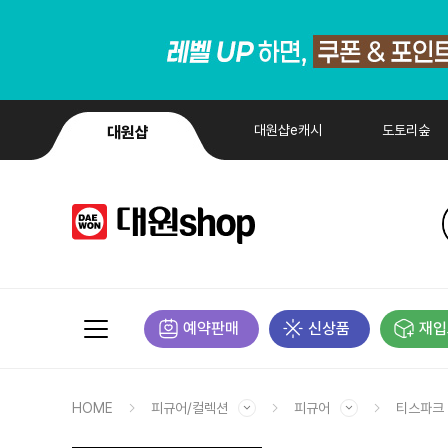
대원샵e캐시
도토리숲
대원샵
예약판매
신상품
재입
HOME
피규어/컬렉션
피규어
티스파크