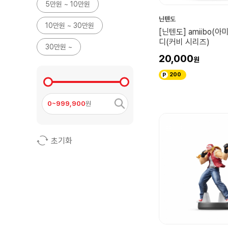
5만원 ~ 10만원
닌텐도
10만원 ~ 30만원
[닌텐도] amiibo(아
디(커비 시리즈)
30만원 ~
20,000
200
0~999,900
원
초기화