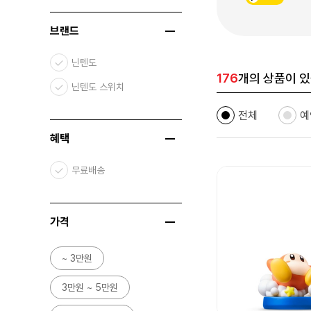
브랜드
닌텐도
176
개의 상품이 있
닌텐도 스위치
전체
예
혜택
무료배송
가격
~ 3만원
3만원 ~ 5만원