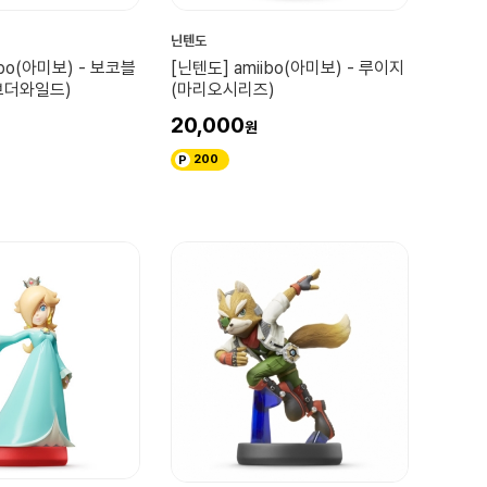
닌텐도
ibo(아미보) - 보코블
[닌텐도] amiibo(아미보) - 루이지
브더와일드)
(마리오시리즈)
20,000
200