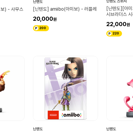
닌텐도 스위치
닌텐도
[닌텐도][아미
[닌텐도] amiibo(아미보) - 러플레
미보) - 사무스
시브라더스 시
20,000
22,000
200
220
닌텐도
닌텐도