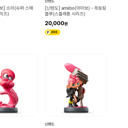
닌텐도
보] 소라(슈퍼 스매
[닌텐도] amiibo(아미보) - 옥토링
리즈)
블루(스플래툰 시리즈)
20,000
200
닌텐도