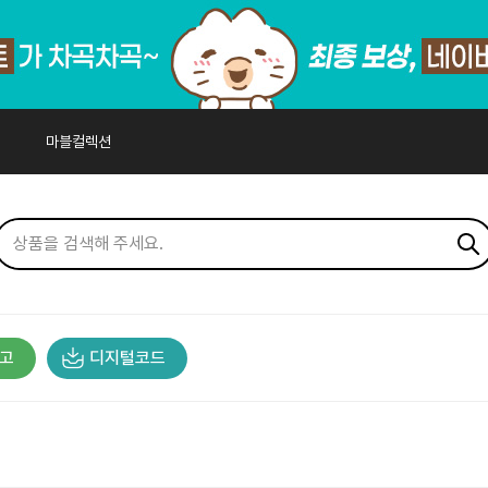
마블컬렉션
고
디지털코드