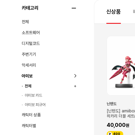
카테고리
신상품
전체
소프트웨어
디지털코드
주변기기
악세서리
아미보
전체
아미보 카드
닌텐도
닌텐도
아미보 피규어
 소라(슈퍼 스매시
[닌텐도] amiibo(아미보) - 호무라 /
[닌텐도] amiib
캐릭터 상품
히카리 더블 세트(스매시 브라더스
(마리오시리즈)
시리즈)
40,000
20,000
캐릭터별
400
200