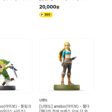
20,000
200
닌텐도
ibo(아미보) - 툰링크
[닌텐도] amiibo(아미보) - 젤다
 브라더스 시리즈)
[젤다의 전설 브레스 오브 더 와일