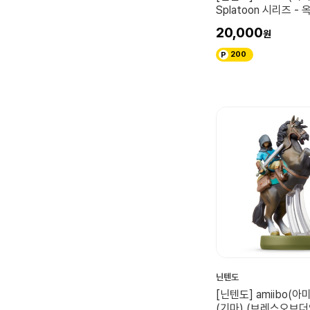
Splatoon 시리즈 -
20,000
200
닌텐도
[닌텐도] amiibo(아
(기마) (브레스오브