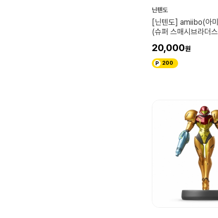
닌텐도
[닌텐도] amiibo(아
(슈퍼 스매시브라더스
20,000
200