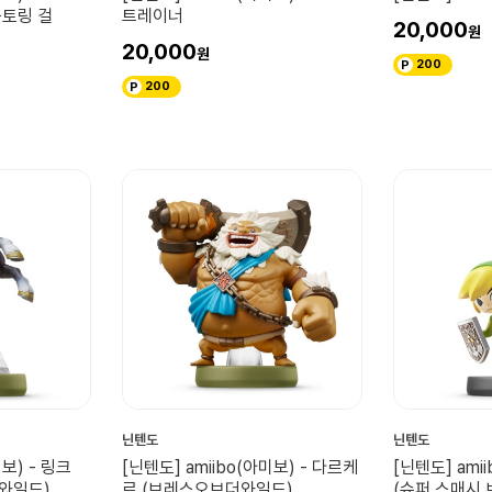
 옥토링 걸
트레이너
20,000
20,000
200
200
닌텐도
닌텐도
미보) - 링크
[닌텐도] amiibo(아미보) - 다르케
[닌텐도] ami
더와일드)
르 (브레스오브더와일드)
(슈퍼 스매시