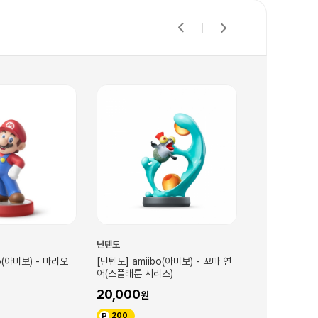
닌텐도
닌텐도
o(아미보) - 꼬마 연
[닌텐도] amiibo(아미보) - 옥토링
[닌텐도] amii
즈)
블루(스플래툰 시리즈)
옐로(스플래툰 
20,000
20,000
200
200