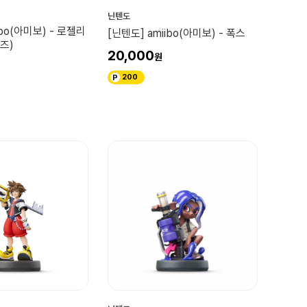
닌텐도
ibo(아미보) - 로젤리
[닌텐도] amiibo(아미보) - 폭스
즈)
20,000
200