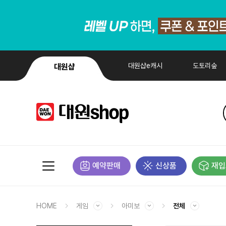
대원샵e캐시
도토리숲
대원샵
예약판매
신상품
재입
HOME
게임
아미보
전체