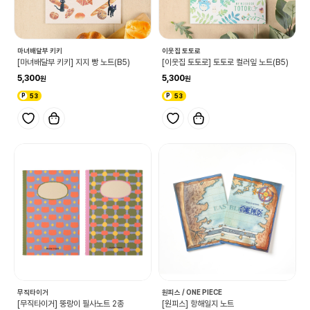
마녀배달부 키키
이웃집 토토로
[마녀배달부 키키] 지지 빵 노트(B5)
[이웃집 토토로] 토토로 컬러잎 노트(B5)
5,300
5,300
53
53
무직타이거
원피스 / ONE PIECE
[무직타이거] 뚱랑이 필사노트 2종
[원피스] 항해일지 노트