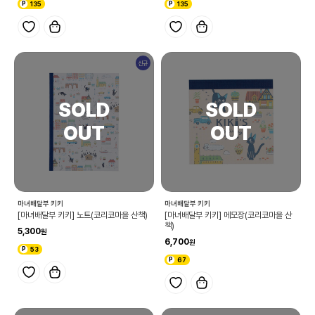
135
135
신규
마녀배달부 키키
마녀배달부 키키
[마녀배달부 키키] 노트(코리코마을 산책)
[마녀배달부 키키] 메모장(코리코마을 산
책)
5,300
6,700
53
67