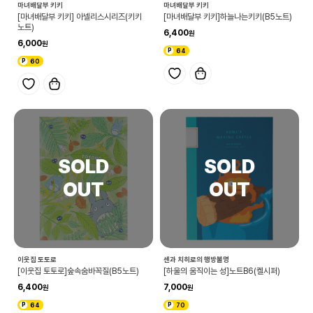
마녀배달부 키키
마녀배달부 키키
[마녀배달부 키키] 아넬리스시리즈(키키
[마녀배달부 키키]하늘나는키키(B5노트)
노트)
6,400
6,000
64
60
이웃집 토토로
센과 치히로의 행방불명
[이웃집 토토로]숲속숨바꼭질(B5노트)
[하울의 움직이는 성]노트B6(켈시퍼)
6,400
7,000
64
70