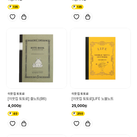
135
135
이웃집 토토로
이웃집 토토로
[이웃집 토토로] 줄노트(B6)
[이웃집 토토로]LIFE 노블노트
4,000
25,000
40
250