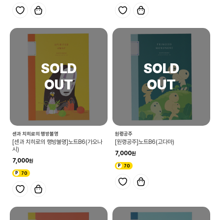
센과 치히로의 행방불명
원령공주
[센과 치히로의 행방불명]노트B6(가오나
[원령공주]노트B6(고다마)
시)
7,000
7,000
70
70