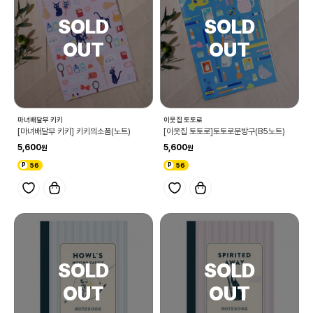
마녀배달부 키키
이웃집 토토로
[마녀배달부 키키] 키키의소품(노트)
[이웃집 토토로]토토로문방구(B5노트)
5,600
5,600
56
56