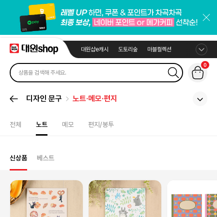
대원샵e캐시
도토리숲
마블컬렉션
0
디자인 문구
노트·메모·편지
전체
노트
메모
편지/봉투
신상품
베스트