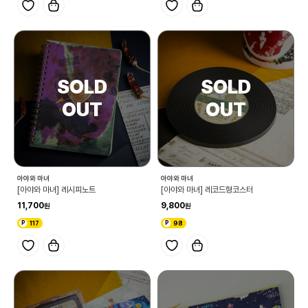
아야와 마녀
아야와 마녀
[아야와 마녀] 레시피노트
[아야와 마녀] 레코드형코스터
11,700
9,800
117
98