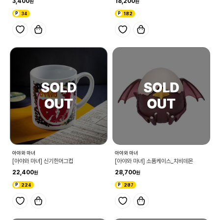
3,400
18,200
34
182
아야와 마녀
아야와 마녀
[아야와 마녀] 신기한머그컵
[아야와 마녀] 소품케이스_치비데몬
22,400
28,700
224
287