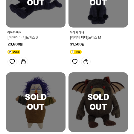
아야와 마녀
아야와 마녀
[아야와 마녀]토마스 S
[아야와 마녀]토마스 M
23,800
31,500
238
315