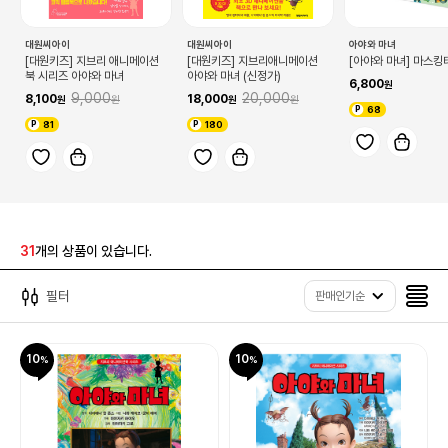
대원씨아이
대원씨아이
아야와 마녀
[대원키즈] 지브리 애니메이션
[대원키즈] 지브리애니메이션
[아야와 마녀] 마스
북 시리즈 아야와 마녀
아야와 마녀 (신정가)
6,800
9,000
20,000
8,100
18,000
68
81
180
31
개의 상품이 있습니다.
필터
판매인기순
10
10