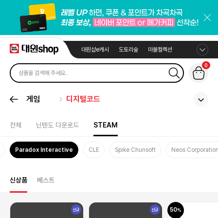
대원샵e캐시
도토리숲
마블컬렉션
0
게임
디지털코드
전체
닌텐도 다운로드
STEAM
Paradox Interactive
CLE
Spike Chunsoft
Neos Corporatio
신상품
베스트
50
신규
신규