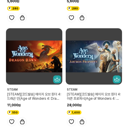
5,600
5,600
ings)
Medieval Warfare Attire)
280
280
STEAM
STEAM
[STEAM][코드발송] 에이지 오브 원더 4:
[STEAM][코드발송] 에이지 오브 원더 4:
드래곤 던(Age of Wonders 4: Drago
아콘 프로퍼시(Age of Wonders 4: Ar
n Dawn)
chon Prophecy)
11,000
28,000
550
1,400