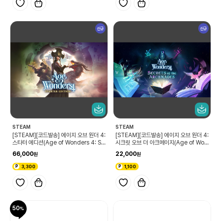
신규
신규
STEAM
STEAM
[STEAM][코드발송] 에이지 오브 원더 4:
[STEAM][코드발송] 에이지 오브 원더 4:
스타터 에디션(Age of Wonders 4: St
시크릿 오브 더 아크메이지(Age of Won
arter Edition)
ders 4: Secrets of the Archmage
66,000
22,000
s)
3,300
1,100
50