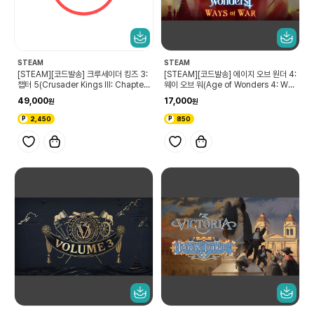
STEAM
STEAM
[STEAM][코드발송] 크루세이더 킹즈 3:
[STEAM][코드발송] 에이지 오브 원더 4:
챕터 5(Crusader Kings III: Chapter
웨이 오브 워(Age of Wonders 4: Way
V)
s of War)
49,000
17,000
2,450
850