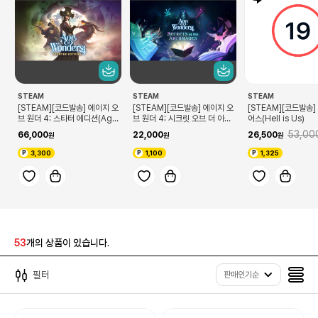
STEAM
STEAM
STEAM
[STEAM][코드발송] 에이지 오
[STEAM][코드발송] 에이지 오
[STEAM][코드발송]
브 원더 4: 스타터 에디션(Age
브 원더 4: 시크릿 오브 더 아크
어스(Hell is Us)
of Wonders 4: Starter Edit
메이지(Age of Wonders 4:
53,00
66,000
22,000
26,500
ion)
Secrets of the Archmage
s)
3,300
1,100
1,325
53
개의 상품이 있습니다.
필터
판매인기순