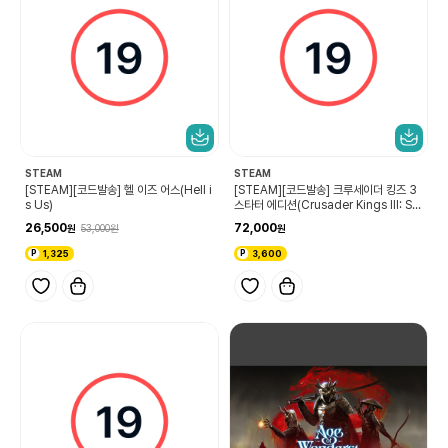
STEAM
STEAM
[STEAM][코드발송] 헬 이즈 어스(Hell i
[STEAM][코드발송] 크루세이더 킹즈 3
s Us)
스타터 에디션(Crusader Kings III: Sta
rter Edition)
26,500
72,000
53,000
1,325
3,600