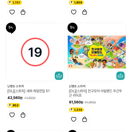
1,707
1,859
5
5
닌텐도 스위치
닌텐도 스위치
[DL][스위치] 세계 게임전집 51
[DL][스위치] 친구모아 아일랜드 두근두
근 라이프
42,560
44,800
61,560
64,800
852
1,232