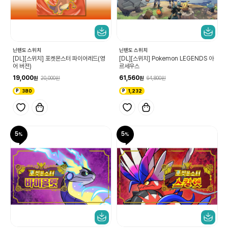
닌텐도 스위치
닌텐도 스위치
[DL][스위치] 포켓몬스터 파이어레드(영
[DL][스위치] Pokemon LEGENDS 아
어 버전)
르세우스
19,000
61,560
20,000
64,800
380
1,232
5
5