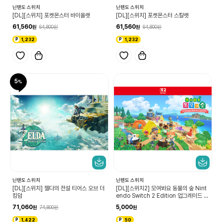
닌텐도 스위치
닌텐도 스위치
[DL][스위치] 포켓몬스터 바이올렛
[DL][스위치] 포켓몬스터 스칼렛
61,560
61,560
64,800
64,800
1,232
1,232
5
닌텐도 스위치
닌텐도 스위치
[DL][스위치] 젤다의 전설 티어스 오브 더
[DL][스위치2] 모여봐요 동물의 숲 Nint
킹덤
endo Switch 2 Edition 업그레이드 패
스
71,060
5,000
74,800
1,422
50