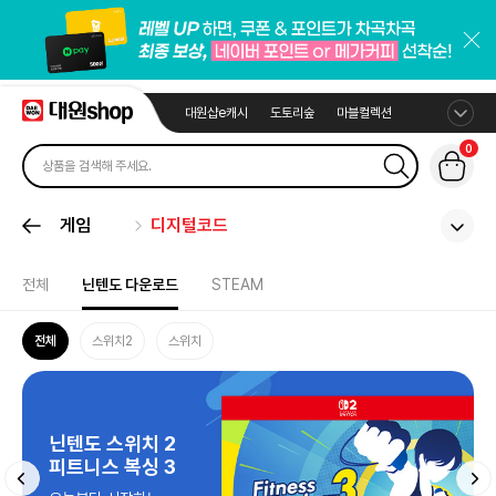
대원샵e캐시
도토리숲
마블컬렉션
0
게임
디지털코드
전체
닌텐도 다운로드
STEAM
전체
스위치2
스위치
닌텐도 스위치 2
피트니스 복싱 3