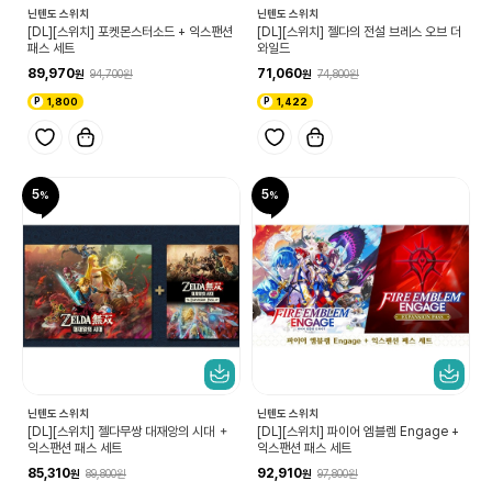
닌텐도 스위치
닌텐도 스위치
[DL][스위치] 포켓몬스터소드 + 익스팬션
[DL][스위치] 젤다의 전설 브레스 오브 더
패스 세트
와일드
89,970
71,060
94,700
74,800
1,800
1,422
5
5
닌텐도 스위치
닌텐도 스위치
[DL][스위치] 젤다무쌍 대재앙의 시대 ＋
[DL][스위치] 파이어 엠블렘 Engage +
익스팬션 패스 세트
익스팬션 패스 세트
85,310
92,910
89,800
97,800