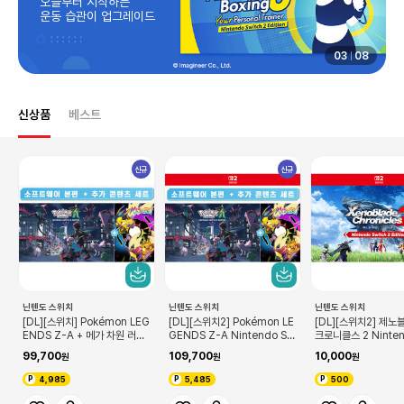
오늘부터 시작하는
운동 습관이 업그레이드
03
08
신상품
베스트
신규
신규
닌텐도 스위치
닌텐도 스위치
닌텐도 스위치
[DL][스위치] Pokémon LEG
[DL][스위치2] Pokémon LE
[DL][스위치2] 제
ENDS Z-A + 메가 차원 러시
GENDS Z-A Nintendo Sw
크로니클스 2 Ninten
세트
itch 2 Edition + 메가 차원 러
ch 2 Edition 업
99,700
109,700
10,000
시 세트
4,985
5,485
500