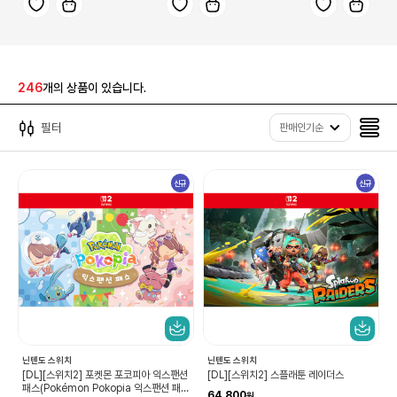
246
개의 상품이 있습니다.
필터
판매인기순
신규
신규
닌텐도 스위치
닌텐도 스위치
[DL][스위치2] 포켓몬 포코피아 익스팬션
[DL][스위치2] 스플래툰 레이더스
패스(Pokémon Pokopia 익스팬션 패
64,800