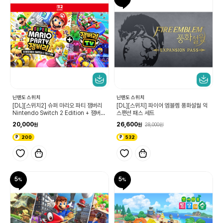
닌텐도 스위치
닌텐도 스위치
[DL][스위치2] 슈퍼 마리오 파티 잼버리
[DL][스위치] 파이어 엠블렘 풍화설월 익
Nintendo Switch 2 Edition + 잼버리
스팬션 패스 세트
TV 업그레이드 패스
20,000
26,600
28,000
200
532
5
5