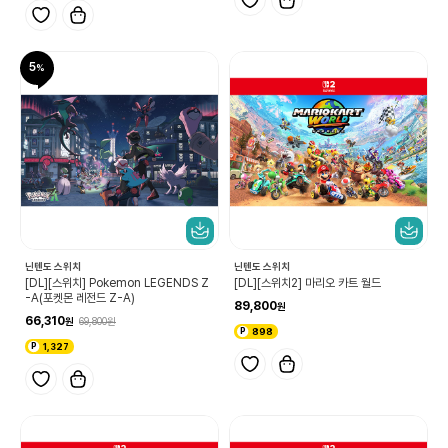
5
닌텐도 스위치
닌텐도 스위치
[DL][스위치] Pokemon LEGENDS Z
[DL][스위치2] 마리오 카트 월드
-A(포켓몬 레전드 Z-A)
89,800
66,310
69,800
898
1,327