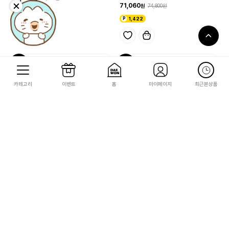
71,060
74,800
1,232
1,422
5
5
카테고리
이벤트
홈
마이페이지
최근본상품
닌텐도 스위치
닌텐도 스위치
[DL][스위치] 포켓몬스터 리프그린(영어
[DL][스위치] 슈퍼 스매시브라더스 얼티
버전)
밋 파이터 패스
19,000
25,650
20,000
27,000
380
513