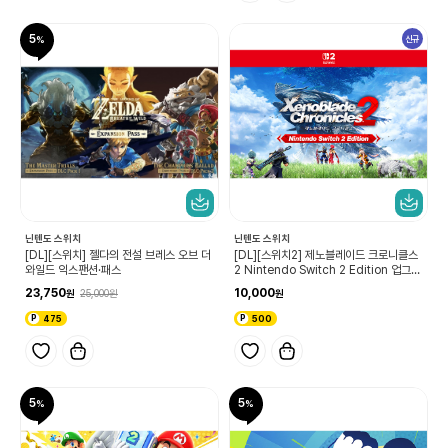
5
신규
닌텐도 스위치
닌텐도 스위치
[DL][스위치] 젤다의 전설 브레스 오브 더
[DL][스위치2] 제노블레이드 크로니클스
와일드 익스팬션·패스
2 Nintendo Switch 2 Edition 업그레
이드 패스
23,750
10,000
25,000
475
500
5
5