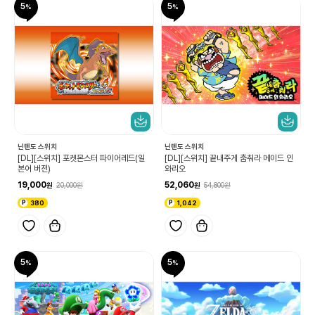
5
5
닌텐도 스위치
닌텐도 스위치
[DL][스위치] 포켓몬스터 파이어레드(일
[DL][스위치] 끝내주게 춤춰라 메이드 인
본어 버전)
와리오
19,000
52,060
20,000
54,800
380
1,042
5
5