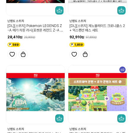
닌텐도 스위치
닌텐도 스위치
[DL][스위치] Pokemon LEGENDS Z
[DL][스위치] 제노블레이드 크로니클스 2
-A 메가 차원 러시(포켓몬 레전드 Z-A 메
+ 익스팬션 패스 세트
가차원 러시)
28,410
92,910
29,900
97,800
569
1,859
신규
닌텐도 스위치
닌텐도 스위치