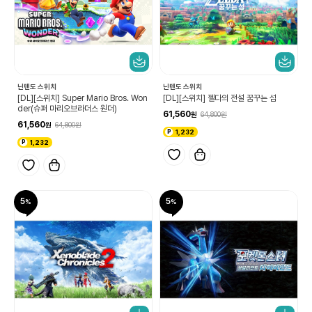
닌텐도 스위치
닌텐도 스위치
[DL][스위치] Super Mario Bros. Won
[DL][스위치] 젤다의 전설 꿈꾸는 섬
der(슈퍼 마리오브라더스 원더)
61,560
64,800
61,560
64,800
1,232
1,232
5
5