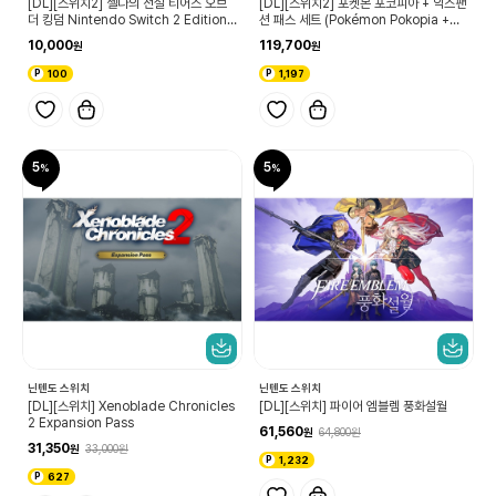
[DL][스위치2] 젤다의 전설 티어스 오브
[DL][스위치2] 포켓몬 포코피아 + 익스팬
더 킹덤 Nintendo Switch 2 Edition
션 패스 세트 (Pokémon Pokopia +익
업그레이드 패스
스팬션 패스 세트)
10,000
119,700
100
1,197
5
5
닌텐도 스위치
닌텐도 스위치
[DL][스위치] Xenoblade Chronicles
[DL][스위치] 파이어 엠블렘 풍화설월
2 Expansion Pass
61,560
64,800
31,350
33,000
1,232
627