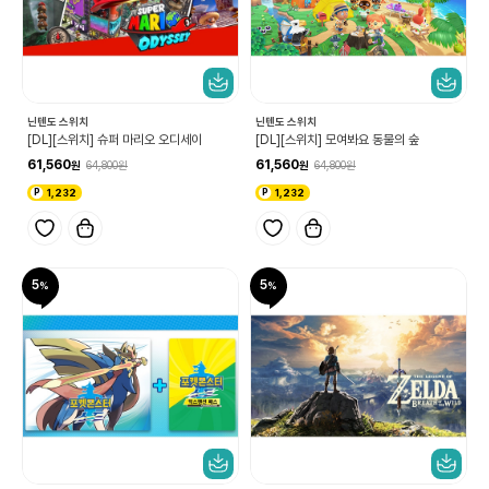
닌텐도 스위치
닌텐도 스위치
[DL][스위치] 슈퍼 마리오 오디세이
[DL][스위치] 모여봐요 동물의 숲
61,560
61,560
64,800
64,800
1,232
1,232
5
5