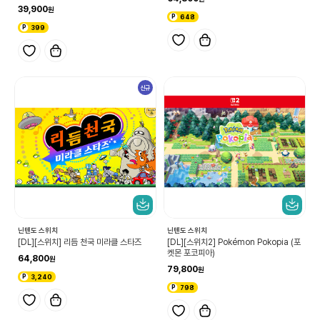
스)
39,900
648
399
신규
닌텐도 스위치
닌텐도 스위치
[DL][스위치] 리듬 천국 미라클 스타즈
[DL][스위치2] Pokémon Pokopia (포
켓몬 포코피아)
64,800
79,800
3,240
798