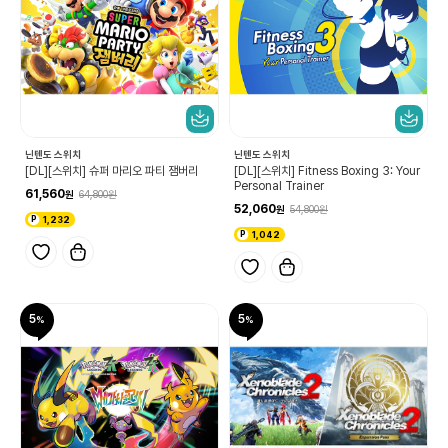
닌텐도 스위치
닌텐도 스위치
[DL][스위치] 슈퍼 마리오 파티 잼버리
[DL][스위치] Fitness Boxing 3: Your
Personal Trainer
61,560
64,800
52,060
54,800
1,232
1,042
5
5