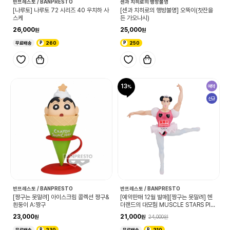
반프레스토 / BANPRESTO
센과 치히로의 행방불명
[나루토] 나루토 72 시리즈 40 우치하 사
[센과 치히로의 행방불명] 오뚝이(찻잔을
스케
든 가오나시)
26,000
25,000
무료배송
260
250
13
예약
신규
반프레스토 / BANPRESTO
반프레스토 / BANPRESTO
[짱구는 못말려] 아이스크림 콜렉션 짱구&
[예약판매 12월 발매][짱구는 못말려] 헨
흰둥이 A:짱구
더랜드의 대모험 MUSCLE STARS PIE
CE 조마
23,000
21,000
24,000
무료배송
230
무료배송
210