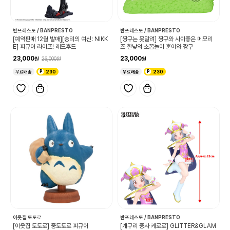
반프레스토 / BANPRESTO
반프레스토 / BANPRESTO
[예약판매 12월 발매][승리의 여신: NIKK
[짱구는 못말려] 짱구와 사이좋은 메모리
E] 피규어 라이프! 레드후드
즈 한낮의 소꿉놀이 훈이와 짱구
23,000
23,000
26,000
무료배송
230
무료배송
230
이웃집 토토로
반프레스토 / BANPRESTO
[이웃집 토토로] 중토토로 피규어
[개구리 중사 케로로] GLITTER&GLAM