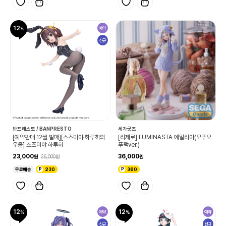
12
예약
신규
반프레스토 / BANPRESTO
세가굿즈
[예약판매 12월 발매][스즈미야 하루히의
[리제로] LUMINASTA 에밀리아(모푸모
우울] 스즈미야 하루히
푸팩ver.)
23,000
36,000
26,000
무료배송
230
360
12
12
예약
예약
신규
신규