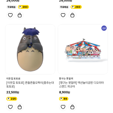
26,000
26,000
무료배송
260
무료배송
260
신규
이웃집 토토로
짱구는 못말려
[이웃집 토토로] 흔들흔들오뚝이(춤추는대
[짱구는 못말려] 액션놀이공원 디오라마
토토로)
스탠드 피규어
22,500
8,900
225
89