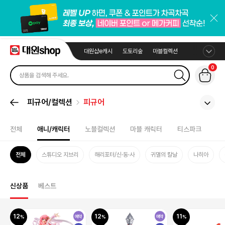
대원샵e캐시
도토리숲
마블컬렉션
0
피규어/컬렉션
피규어
전체
애니/캐릭터
노블컬렉션
마블 캐릭터
티스파크
전체
스튜디오 지브리
해리포터/신·동·사
귀멸의 칼날
나히아
신상품
베스트
12
12
11
예약
예약