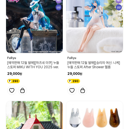
예약
예약
신규
신규
FuRyu
FuRyu
[예약판매 12월 발매][하츠네 미쿠] 누들
[예약판매 12월 발매][승리의 여신: 니케]
스토퍼 MIKU WITH YOU 2025 ver.
누들 스토퍼 After Shower 헬름
29,000
29,000
290
290