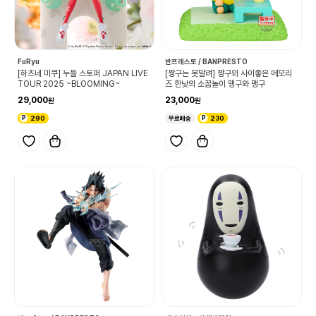
FuRyu
반프레스토 / BANPRESTO
[하츠네 미쿠] 누들 스토퍼 JAPAN LIVE
[짱구는 못말려] 짱구와 사이좋은 메모리
TOUR 2025 ~BLOOMING~
즈 한낮의 소꿉놀이 맹구와 맹구
29,000
23,000
290
무료배송
230