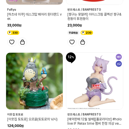
FuRyu
반프레스토 / BANPRESTO
[하츠네 미쿠] 데스크탑 페어리 원더랜드 v
[짱구는 못말려] 아이스크림 콜렉션 짱구&
er.
흰둥이 B:흰둥이
33,000
23,000
330
무료배송
230
12
예약
신규
이웃집 토토로
반프레스토 / BANPRESTO
[이웃집 토토로] 오르골(토토로의 낚시)
[예약판매 12월 발매][홀로라이브] #holo
live IF Relax time 멤버 한정 의상 ver.
126,000
네코마타 오카유