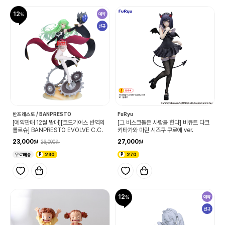
12
예약
신규
반프레스토 / BANPRESTO
FuRyu
[예약판매 12월 발매][코드기어스 반역의
[그 비스크돌은 사랑을 한다] 비큐트 다크
를르슈] BANPRESTO EVOLVE C.C.
키타가와 마린 시즈쿠 쿠로에 ver.
23,000
27,000
26,000
무료배송
230
270
12
예약
신규