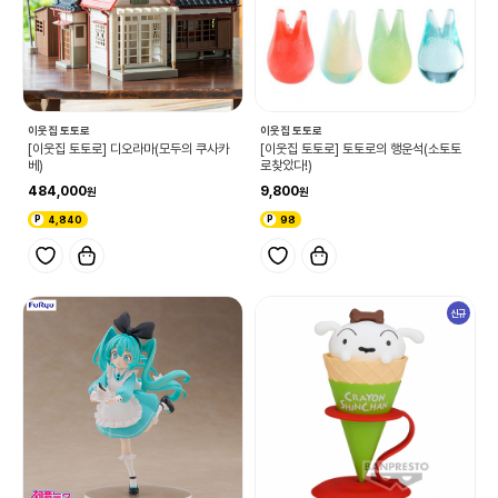
이웃집 토토로
이웃집 토토로
[이웃집 토토로] 디오라마(모두의 쿠사카
[이웃집 토토로] 토토로의 행운석(소토토
베)
로찾았다!)
484,000
9,800
4,840
98
신규