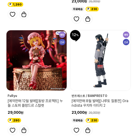
23,000
26,000
1,260
무료배송
230
12
예약
예약
신규
신규
FuRyu
반프레스토 / BANPRESTO
[예약판매 12월 발매][동방 프로젝트] 누
[예약판매 8월 발매][나루토 질풍전] Gra
들 스토퍼 플랑드르 스칼렛
ndista 우치하 이타치 2
29,000
23,000
26,000
290
무료배송
230