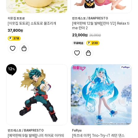
이웃집 토토로
반프레스토 / BANPRESTO
[이웃집 토토로] 소토토로 물조리개
[예약판매 12월 발매][란마 1/2] Relax ti
me 란마 2
37,800
23,000
26,000
378
무료배송
230
12
반프레스토 / BANPRESTO
FuRyu
[예약판매 9월 발매][나의 히어로 아카데
[하츠네 미쿠] Trio-Try-iT 레인 댄스