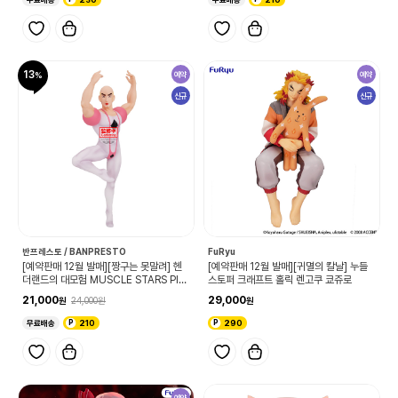
13
예약
예약
신규
신규
반프레스토 / BANPRESTO
FuRyu
[예약판매 12월 발매][짱구는 못말려] 헨
[예약판매 12월 발매][귀멸의 칼날] 누들
더랜드의 대모험 MUSCLE STARS PIE
스토퍼 크래프트 홀릭 렌고쿠 쿄쥬로
CE 마카오
21,000
29,000
24,000
무료배송
210
290
예약