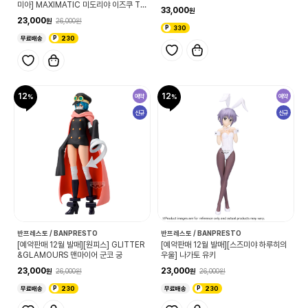
미아] MAXIMATIC 미도리야 이즈쿠 TH
33,000
E BEGINNING
23,000
26,000
330
무료배송
230
12
12
예약
예약
신규
신규
반프레스토 / BANPRESTO
반프레스토 / BANPRESTO
[예약판매 12월 발매][원피스] GLITTER
[예약판매 12월 발매][스즈미야 하루히의
&GLAMOURS 맨마이어 군코 궁
우울] 나가토 유키
23,000
23,000
26,000
26,000
무료배송
230
무료배송
230