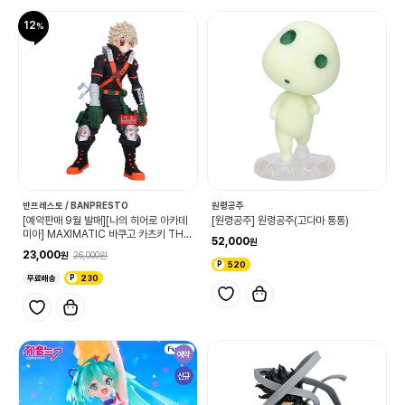
12
반프레스토 / BANPRESTO
원령공주
[예약판매 9월 발매][나의 히어로 아카데
[원령공주] 원령공주(고다마 통통)
미아] MAXIMATIC 바쿠고 카츠키 THE
52,000
BEGINNING
23,000
26,000
520
무료배송
230
예약
신규