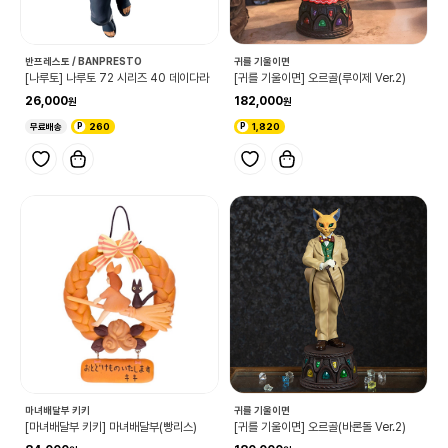
반프레스토 / BANPRESTO
귀를 기울이면
[나루토] 나루토 72 시리즈 40 데이다라
[귀를 기울이면] 오르골(루이제 Ver.2)
26,000
182,000
무료배송
260
1,820
마녀배달부 키키
귀를 기울이면
[마녀배달부 키키] 마녀배달부(빵리스)
[귀를 기울이면] 오르골(바론돌 Ver.2)