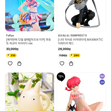
FuRyu
반프레스토 / BANPRESTO
[예약판매 12월 발매][하츠네 미쿠] 뮤츄
[나의 히어로 아카데미아] MAXIMATIC
트 피규어 치어리더 ver.
이레이저 헤드
33,000
26,000
330
무료배송
260
12
예약
신규