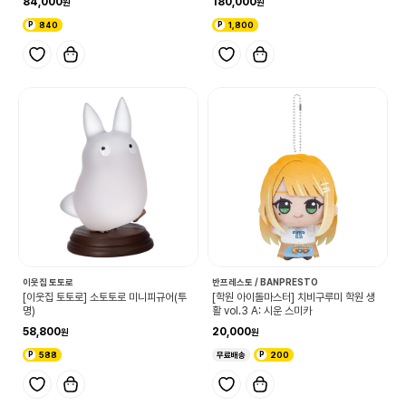
84,000
180,000
840
1,800
이웃집 토토로
반프레스토 / BANPRESTO
[이웃집 토토로] 소토토로 미니피규어(투
[학원 아이돌마스터] 치비구루미 학원 생
명)
활 vol.3 A: 시운 스미카
58,800
20,000
588
무료배송
200