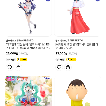
반프레스토 / BANPRESTO
반프레스토 / BANPRESTO
[예약판매 12월 발매][블루 아카이브] ES
[예약판매 12월 발매][약사의 혼잣말] 여
PRESTO Casual clothes 하야세 유우
우 마을 마오마오
카
23,000
23,000
26,000
26,000
무료배송
230
무료배송
230