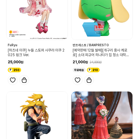
FuRyu
반프레스토 / BANPRESTO
[하츠네 미쿠] 누들 스토퍼 사쿠라 미쿠 2
[예약판매 12월 발매][개구리 중사 케로
025 윙크 Ver.
로] 소대 피규어 히나타가 집 청소 대작전
입니다 vol.3 케로로 중사
25,000
21,000
24,000
250
무료배송
210