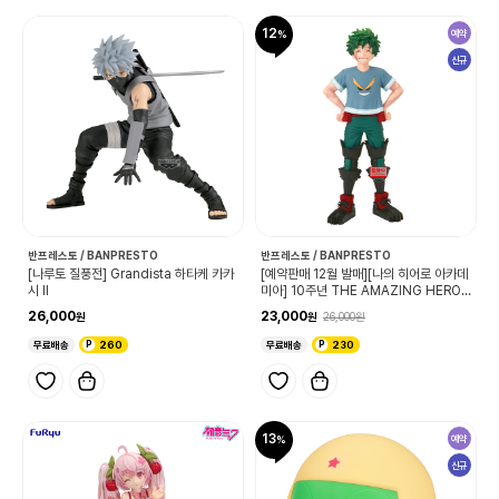
12
예약
신규
반프레스토 / BANPRESTO
반프레스토 / BANPRESTO
[나루토 질풍전] Grandista 하타케 카카
[예약판매 12월 발매][나의 히어로 아카데
시 Ⅱ
미아] 10주년 THE AMAZING HEROE
S 미도리야 이즈쿠
26,000
23,000
26,000
무료배송
260
무료배송
230
13
예약
신규