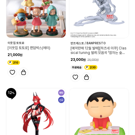
이웃집 토토로
반프레스토 / BANPRESTO
[이웃집 토토로] 랜덤박스(메이)
[예약판매 12월 발매][하츠네 미쿠] Clas
sical tuning 발레 모음곡 「잠자는 숲속
21,000
의 공주」로부터
23,000
26,000
210
무료배송
230
12
예약
신규