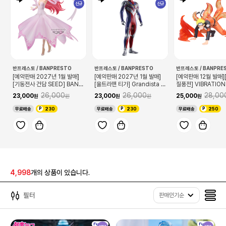
신규
신규
반프레스토 / BANPRESTO
반프레스토 / BANPRESTO
반프레스토 / BANPRE
[예약판매 2027년 1월 발매]
[예약판매 2027년 1월 발매]
[예약판매 12월 발매
[기동전사 건담 SEED] BANP
[울트라맨 티가] Grandista 울
질풍전] VIBRATION
RESTO EVOLVE 새벽의 수레
트라맨 티가
Ⅶ SPECIAL EDIT
26,000
26,000
28,00
23,000
23,000
25,000
엔딩 ver. 라크스 클라인
마키 나루토
무료배송
230
무료배송
230
무료배송
250
4,998
개의 상품이 있습니다.
필터
판매인기순