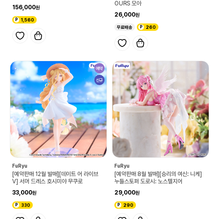
OURS 모아
156,000
26,000
1,560
무료배송
260
예약
신규
FuRyu
FuRyu
[예약판매 12월 발매][데이트 어 라이브
[예약판매 8월 발매][승리의 여신: 니케]
Ⅴ] 서머 드레스 호시미야 무쿠로
누들스토퍼 도로시: 노스텔지어
33,000
29,000
330
290