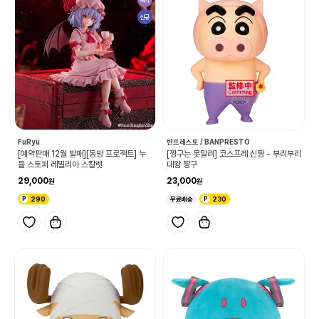
신규
FuRyu
반프레스토 / BANPRESTO
[예약판매 12월 발매][동방 프로젝트] 누
[짱구는 못말려] 코스프레 신짱 - 부리부리
들 스토퍼 레밀리아 스칼렛
대왕 짱구
29,000
23,000
290
무료배송
230