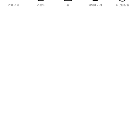
카테고리
이벤트
홈
마이페이지
최근본상품
반프레스토 / BANPRESTO
FuRyu
[카드캡터 체리 클리어 카드 편] 키노모토
[하츠네 미쿠] 누들 스토퍼 플라워 페어리
사쿠라(체리)
은방울꽃 미쿠
26,000
30,000
무료배송
260
300