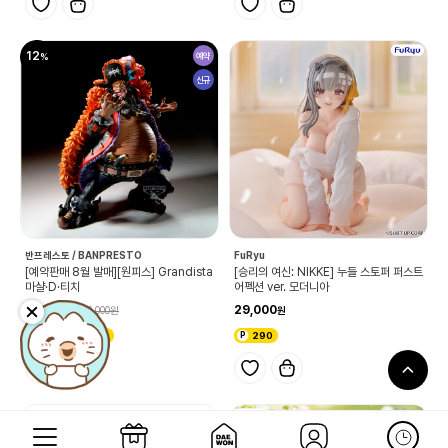
12
예약
신규
반프레스토 / BANPRESTO
FuRyu
[예약판매 8월 발매][원피스] Grandista
[승리의 여신: NIKKE] 누들 스토퍼 퍼스트
마샬·D·티치
어펙션 ver. 모더니아
23,000
29,000
26,000
무료배송
230
290