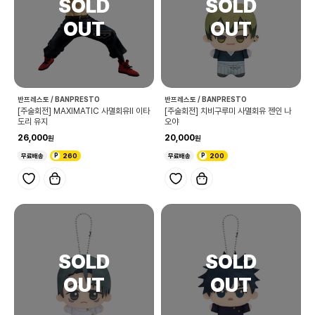
반프레스토 / BANPRESTO
반프레스토 / BANPRESTO
[주술회전] MAXIMATIC 사멸회유Ⅱ 이타
[주술회전] 치비구루미 사멸회유 젠인 나
도리 유지
오야
26,000
20,000
무료배송
260
무료배송
200