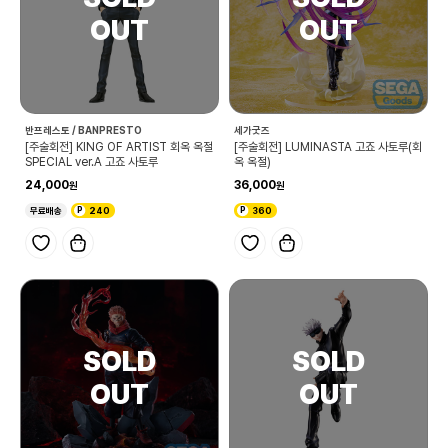
반프레스토 / BANPRESTO
세가굿즈
[주술회전] KING OF ARTIST 회옥 옥절
[주술회전] LUMINASTA 고죠 사토루(회
SPECIAL ver.A 고죠 사토루
옥 옥절)
24,000
36,000
무료배송
240
360