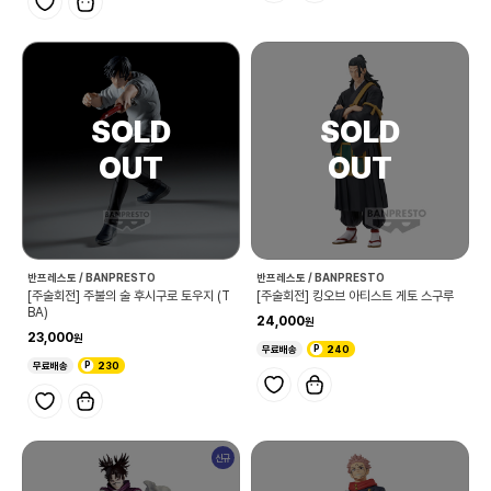
반프레스토 / BANPRESTO
반프레스토 / BANPRESTO
[주술회전] 주불의 술 후시구로 토우지 (T
[주술회전] 킹오브 아티스트 게토 스구루
BA)
24,000
23,000
무료배송
240
무료배송
230
신규