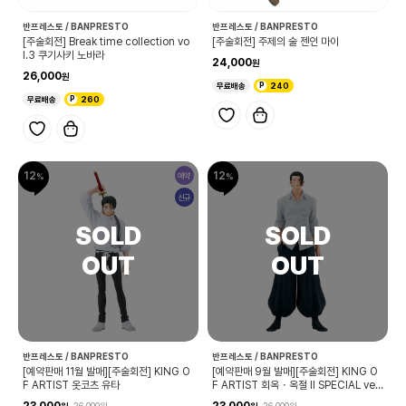
반프레스토 / BANPRESTO
반프레스토 / BANPRESTO
[주술회전] Break time collection vo
[주술회전] 주제의 술 젠인 마이
l.3 쿠기사키 노바라
24,000
26,000
무료배송
240
무료배송
260
12
12
예약
신규
반프레스토 / BANPRESTO
반프레스토 / BANPRESTO
[예약판매 11월 발매][주술회전] KING O
[예약판매 9월 발매][주술회전] KING O
F ARTIST 옷코츠 유타
F ARTIST 회옥・옥절 Ⅱ SPECIAL ver.
게토 스구루
23,000
23,000
26,000
26,000