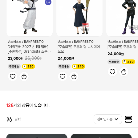
신규
반프레스토 / BANPRESTO
반프레스토 / BANPRESTO
반프레스토 / BANPRE
[예약판매 2027년 1월 발매]
[주술회전] 주혼의 형 니시미야
[주술회전] 주혼의 형
[주술회전] Grandista 스쿠나
모모
24,000
26,000
23,000
24,000
무료배송
240
무료배송
230
무료배송
240
128
개의 상품이 있습니다.
필터
판매인기순