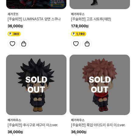
세가굿즈
메가하우스
[주술회전] LUMINASTA 양면 스쿠나
[주술회전] 고죠 사토루(재판)
36,000
178,000
360
1,780
메가하우스
메가하우스
[주술회전] 후시구로 메구미 미소ver.
[주술회전] 룩업 이타도리 유지 미소ver.
36,000
36,000