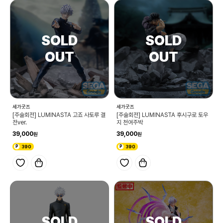
세가굿즈
세가굿즈
[주술회전] LUMINASTA 고죠 사토루 결
[주술회전] LUMINASTA 후시구로 토우
전ver.
지 천여주박
39,000
39,000
390
390