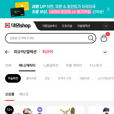
대원샵e캐시
도토리숲
마블컬렉션
0
피규어/컬렉션
피규어
전체
애니/캐릭터
노블컬렉션
마블 캐릭터
티스파크
주술회전
울트라맨
건담
진격의 거인
세일러문
소드아트온라
신상품
베스트
12
예약