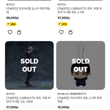
세가굿즈
세가굿즈
[주술회전] 피규어리즘 쵸소우 혁린약동•
[주술회전] LUMINASTA 회옥, 옥절 최
재
강의 두사람 게토 스구루
39,000
37,000
390
370
세가굿즈
반프레스토 / BANPRESTO
[주술회전] LUMINASTA 회옥, 옥절 최
[주술회전] 치비구루미 게토 스구루 회옥
강의 두사람 고죠 사토루
옥절
37,000
15,000