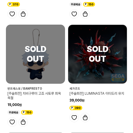
370
무료배송
150
반프레스토 / BANPRESTO
세가굿즈
[주술회전] 치비구루미 고죠 사토루 회옥
[주술회전] LUMINASTA 이타도리 유지
옥절
39,000
15,000
390
무료배송
150