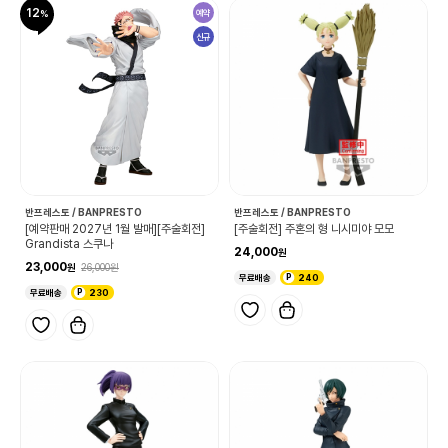
12
예약
신규
반프레스토 / BANPRESTO
반프레스토 / BANPRESTO
[예약판매 2027년 1월 발매][주술회전]
[주술회전] 주혼의 형 니시미야 모모
Grandista 스쿠나
24,000
23,000
26,000
무료배송
240
무료배송
230