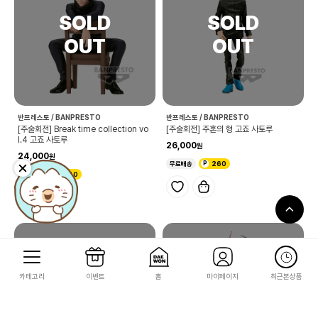
반프레스토 / BANPRESTO
반프레스토 / BANPRESTO
[주술회전] Break time collection vo
[주술회전] 주혼의 형 고죠 사토루
l.4 고죠 사토루
26,000
24,000
무료배송
260
무료배송
240
카테고리
이벤트
홈
마이페이지
최근본상품