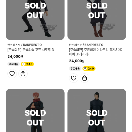
반프레스토 / BANPRESTO
반프레스토 / BANPRESTO
[주술회전] 주불의술 고죠 사토루 3
[주술회전] 주혼의형 이타도리 유지&메이
메이 B:메이메이
24,000
24,000
무료배송
240
무료배송
240