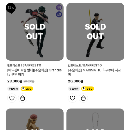
12
예약
신규
반프레스토 / BANPRESTO
반프레스토 / BANPRESTO
[예약판매 8월 발매][주술회전] Grandis
[주술회전] MAXIMATIC 히구루마 히로
ta 젠인 마키
미
23,000
26,000
26,000
무료배송
230
무료배송
260