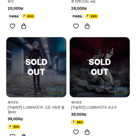
유지
루 SPECIAL ver.
20,000
26,000
무료배송
200
무료배송
260
세가굿즈
세가굿즈
[주술회전] LUMINASTA 고죠 사토루 몰
[주술회전] LUMINASTA 쵸소우
살ver.
39,000
39,000
390
390