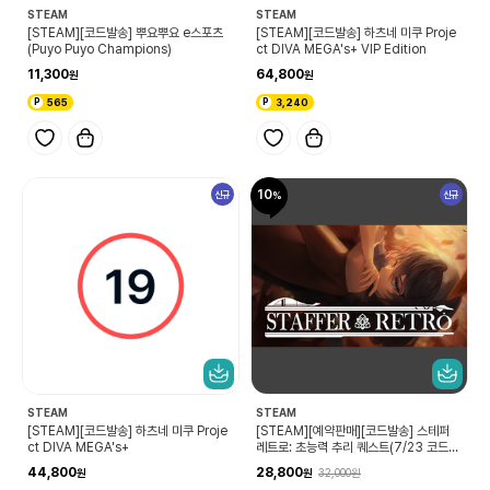
STEAM
STEAM
[STEAM][코드발송] 뿌요뿌요 e스포츠
[STEAM][코드발송] 하츠네 미쿠 Proje
(Puyo Puyo Champions)
ct DIVA MEGA's+ VIP Edition
11,300
64,800
565
3,240
10
신규
신규
STEAM
STEAM
[STEAM][코드발송] 하츠네 미쿠 Proje
[STEAM][예약판매][코드발송] 스테퍼
ct DIVA MEGA's+
레트로: 초능력 추리 퀘스트(7/23 코드확
인 가능)
44,800
28,800
32,000