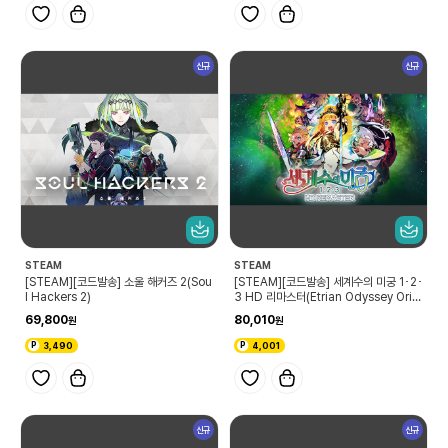
신규
신규
STEAM
STEAM
[STEAM][코드발송] 소울 해커즈 2(Sou
[STEAM][코드발송] 세계수의 미궁 1･2･
l Hackers 2)
3 HD 리마스터(Etrian Odyssey Origi
ns Collection)
69,800
80,010
3,490
4,001
신규
신규