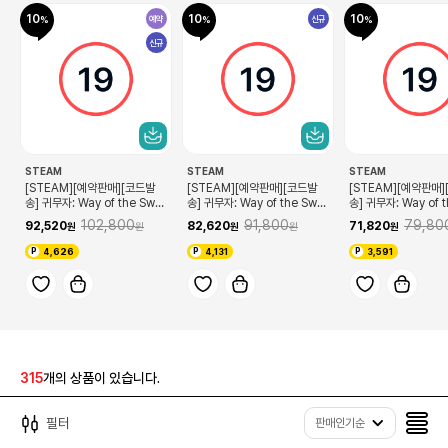
10
10
10
예약
신규
신규
STEAM
STEAM
STEAM
[STEAM][예약판매][코드발
[STEAM][예약판매][코드발
[STEAM][예약판매
송] 귀무자: Way of the Swor
송] 귀무자: Way of the Swor
송] 귀무자: Way of t
d 프리미엄 디럭스 에디션(9/4
d 디럭스 에디션(9/4 코드확인
d(9/4 코드확인 가능
102,800
91,800
79,80
92,520
82,620
71,820
코드확인 가능)
가능)
4,626
4,131
3,591
315
개의 상품이 있습니다.
필터
판매인기순