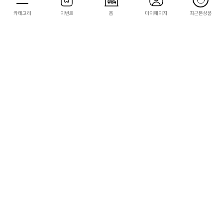
카테고리
이벤트
홈
마이페이지
최근본상품
STEAM
STEAM
[STEAM][코드발송] 용과 같이 유신! 극
[STEAM][코드발송] 용과 같이 유신! 극
디지털 디럭스(Like a Dragon: Ishin!
(Like a Dragon: Ishin!)
Digital Deluxe Edition)
54,800
44,800
5,480
4,480