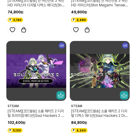
[STEAM][코드발송] 진 여신전생 3 녹턴
[STEAM][코드발송] 진 여신전생 3 녹턴
HD 리마스터 디지털 디럭스 에디션(Shin
HD 리마스터(Shin Megami Tensei II
Megami Tensei III Nocturne HD R
I Nocturne HD REMASTER)
74,800
49,800
EMASTER Digital Deluxe Edition)
3,740
2,490
신규
신규
STEAM
STEAM
[STEAM][코드발송] 소울 해커즈 2 디지
[STEAM][코드발송] 소울 해커즈 2 디지
털 프리미엄 에디션(Soul Hackers 2 Di
털 디럭스 에디션(Soul Hackers 2 Digi
gital Premium Edition)
tal Deluxe Edition)
102,400
84,800
5,120
4,240