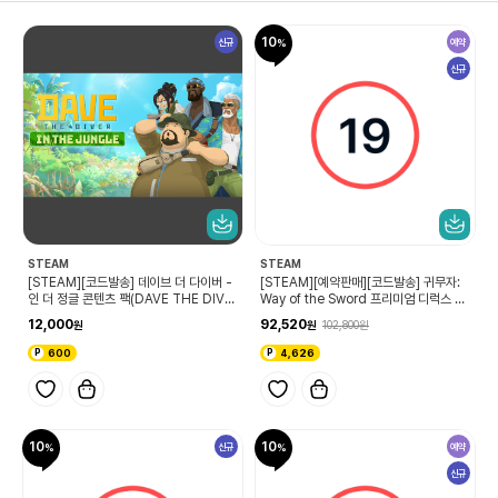
10
신규
예약
신규
STEAM
STEAM
[STEAM][코드발송] 데이브 더 다이버 -
[STEAM][예약판매][코드발송] 귀무자:
인 더 정글 콘텐츠 팩(DAVE THE DIVE
Way of the Sword 프리미엄 디럭스 에
R - In the Jungle Content Pack)
디션(9/4 코드확인 가능)
12,000
92,520
102,800
600
4,626
10
10
신규
예약
신규