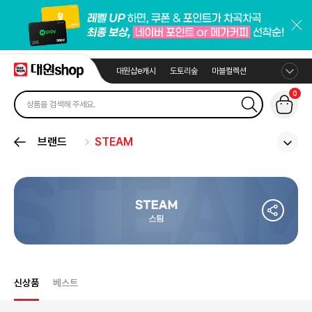
대원샵e캐시
도토리숲
마블컬렉션
0
브랜드
STEAM
신상품
베스트