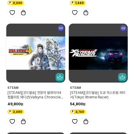
2,240
1,440
신규
신규
STEAM
STEAM
[STEAM][코드발송] 전장의 발큐리아4
[STEAM][코드발송] 도쿄 익스트림 레이
컴플리트 에디션(Valkyria Chronicles
서(Tokyo Xtreme Racer)
4 Complete Edition)
49,800
54,800
2,490
2,740