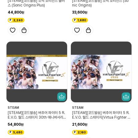
[STEAM][코드발송] 소닉 오리진스 플러
[STEAM][코드발송] 소닉 오리진스 (So
스 (Sonic Origins Plus)
nic Origins)
44,800
33,600
2,240
1,680
STEAM
STEAM
[STEAM][코드발송] 버추어 파이터 5 R.
[STEAM][코드발송] 버추어 파이터 5 R.
E.V.O. 월드 스테이지 30th 애니버서리
E.V.O. 월드 스테이지(Virtua Fighter 5
에디션
R.E.V.O. World Stage)
54,800
21,600
5,480
2,160