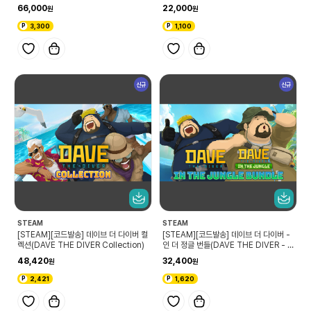
arter Edition)
ders 4: Secrets of the Archmage
66,000
22,000
s)
3,300
1,100
신규
신규
STEAM
STEAM
[STEAM][코드발송] 데이브 더 다이버 컬
[STEAM][코드발송] 데이브 더 다이버 -
렉션(DAVE THE DIVER Collection)
인 더 정글 번들(DAVE THE DIVER - I
n the Jungle Bundle)
48,420
32,400
2,421
1,620