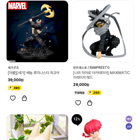
세가굿즈
반프레스토 / BANPRESTO
[마블][세가] 베놈 루미나스타 피규어
[나의 히어로 아카데미아] MAXIMATIC
이레이저 헤드
39,000
26,000
390
무료배송
260
12
예약
신규