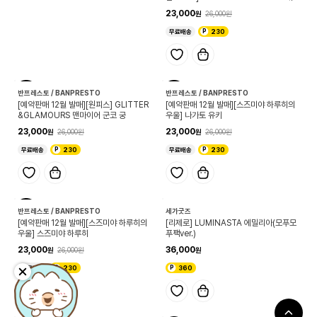
33,000
의 수레 엔딩 ver. 라크스 클라인
23,000
26,000
330
무료배송
230
12
12
예약
예약
신규
신규
반프레스토 / BANPRESTO
반프레스토 / BANPRESTO
[예약판매 12월 발매][원피스] GLITTER
[예약판매 12월 발매][스즈미야 하루히의
&GLAMOURS 맨마이어 군코 궁
우울] 나가토 유키
23,000
23,000
26,000
26,000
무료배송
230
무료배송
230