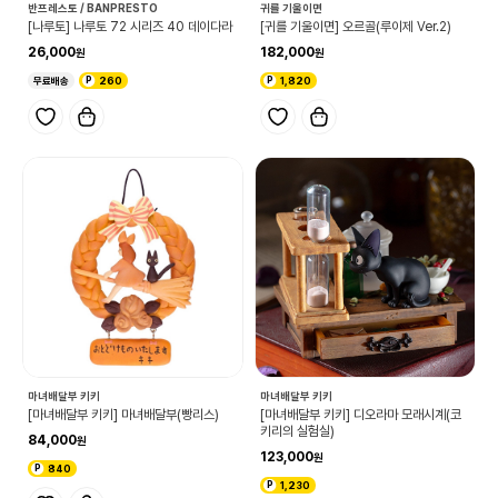
반프레스토 / BANPRESTO
귀를 기울이면
[나루토] 나루토 72 시리즈 40 데이다라
[귀를 기울이면] 오르골(루이제 Ver.2)
26,000
182,000
무료배송
260
1,820
마녀배달부 키키
마녀배달부 키키
[마녀배달부 키키] 마녀배달부(빵리스)
[마녀배달부 키키] 디오라마 모래시계(코
키리의 실험실)
84,000
123,000
840
1,230