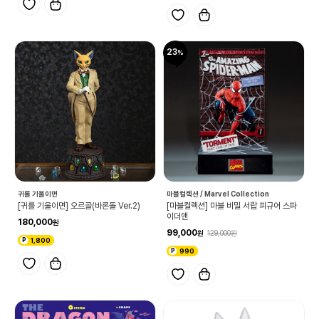
23
귀를 기울이면
마블컬렉션 / Marvel Collection
[귀를 기울이면] 오르골(바론돌 Ver.2)
[마블컬렉션] 마블 비밀 서랍 피규어 스파
이더맨
180,000
99,000
129,000
1,800
990