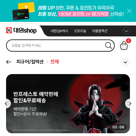
대원샵e캐시
도토리숲
마블컬렉션
0
피규어/컬렉션
전체
04
06