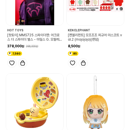
HOT TOYS
KEN ELEPHANT
[핫토이] MMS725 스파이더맨: 어크로
[켄엘리펀트] 모조조조 피규어 마스코트 v
스 더 스파이더 벌스 - 마일스 G. 모랄레스
ol.2 (mojojojo)(랜덤)
1/6 스케일 컬렉터블 피규어
378,000
8,500
398,000
7,560
85