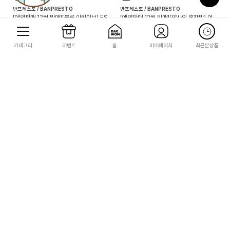
12
예약
신규
카테고리
이벤트
홈
마이페이지
최근본상품
반프레스토 / BANPRESTO
세가굿즈
[예약판매 12월 발매][스즈미야 하루히의
[리제로] LUMINASTA 에밀리아(모푸모
우울] 스즈미야 하루히
푸팩ver.)
23,000
36,000
26,000
무료배송
230
360
12
12
예약
예약
신규
신규