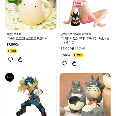
이웃집 토토로
반프레스토 / BANPRESTO
[이웃집 토토로] 소토토로 물조리개
[예약판매 12월 발매][란마 1/2] Relax ti
me 란마 2
37,800
23,000
26,000
378
무료배송
230
12