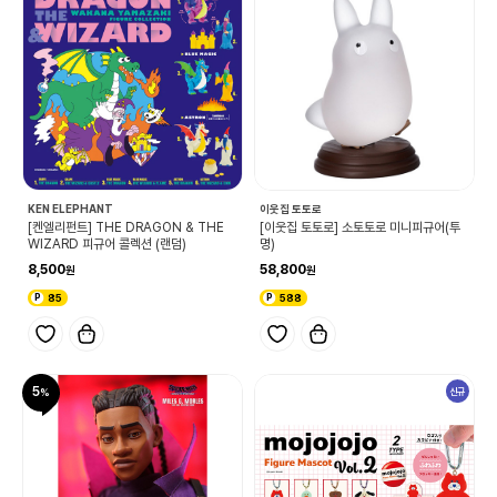
KEN ELEPHANT
이웃집 토토로
[켄엘리펀트] THE DRAGON & THE
[이웃집 토토로] 소토토로 미니피규어(투
WIZARD 피규어 콜렉션 (랜덤)
명)
8,500
58,800
85
588
5
신규