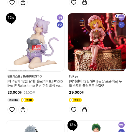
12
예약
예약
신규
신규
반프레스토 / BANPRESTO
FuRyu
[예약판매 12월 발매][홀로라이브] #holo
[예약판매 12월 발매][동방 프로젝트] 누
live IF Relax time 멤버 한정 의상 ver.
들 스토퍼 플랑드르 스칼렛
네코마타 오카유
23,000
29,000
26,000
무료배송
230
290
12
예약
신규