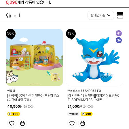
6,096
개의 상품이 있습니다.
필터
판매인기순
50
13
예약
신규
먼작귀
반프레스토 / BANPRESTO
[먼작귀] 꿈이 가득한 말하는 푸딩하우스
[예약판매 12월 발매][디지몬 어드벤처0
(피규어 4종 포함)
2] SOFVIMATES 브이몬
49,900
21,000
99,900
24,000
499
무료배송
210