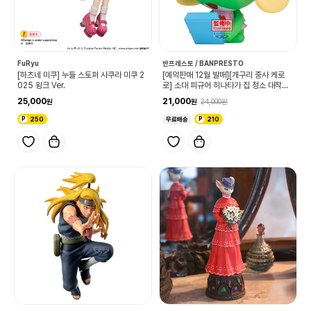
FuRyu
반프레스토 / BANPRESTO
[하츠네 미쿠] 누들 스토퍼 사쿠라 미쿠 2
[예약판매 12월 발매][개구리 중사 케로
025 윙크 Ver.
로] 소대 피규어 히나타가 집 청소 대작전
입니다 vol.3 케로로 중사
25,000
21,000
24,000
250
무료배송
210