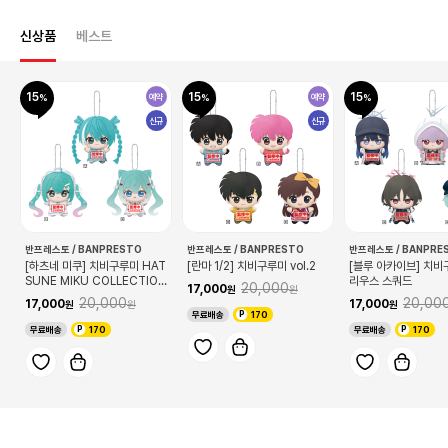
신상품
베스트
15
15
15
예약
예약
신규
신규
반프레스토 / BANPRESTO
반프레스토 / BANPRESTO
반프레스토 / BANPRE
[하츠네 미쿠] 치비구루미 HAT
[란마 1/2] 치비구루미 vol.2
[블루 아카이브] 치비
SUNE MIKU COLLECTION
리우스 스쿼드
20,000
17,000
vol.2
20,000
20,00
17,000
17,000
무료배송
170
무료배송
170
무료배송
170