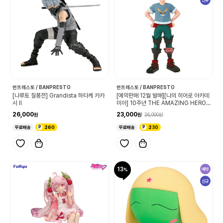
반프레스토 / BANPRESTO
반프레스토 / BANPRESTO
[나루토 질풍전] Grandista 하타케 카카
[예약판매 12월 발매][나의 히어로 아카데
시 Ⅱ
미아] 10주년 THE AMAZING HEROE
S 미도리야 이즈쿠
26,000
23,000
26,000
무료배송
260
무료배송
230
13
예약
신규