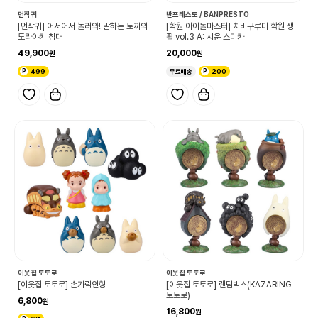
먼작귀
반프레스토 / BANPRESTO
[먼작귀] 어서어서 놀러와! 말하는 토끼의
[학원 아이돌마스터] 치비구루미 학원 생
도라야키 침대
활 vol.3 A: 시운 스미카
49,900
20,000
499
무료배송
200
이웃집 토토로
이웃집 토토로
[이웃집 토토로] 손가락인형
[이웃집 토토로] 랜덤박스(KAZARING
토토로)
6,800
16,800