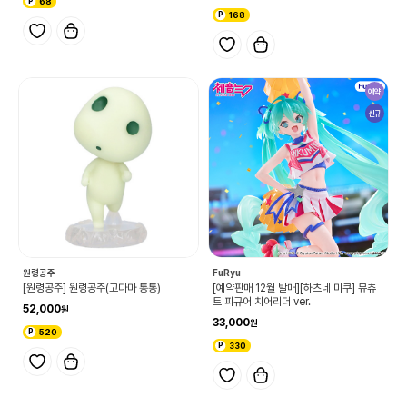
68
168
예약
신규
원령공주
FuRyu
[원령공주] 원령공주(고다마 통통)
[예약판매 12월 발매][하츠네 미쿠] 뮤츄
트 피규어 치어리더 ver.
52,000
33,000
520
330