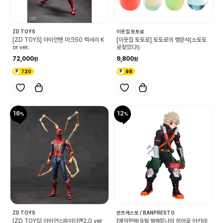
ZD TOYS
이웃집 토토로
[ZD TOYS] 아이언맨 마크50 럭셔리 K
[이웃집 토토로] 토토로의 행운석(소토토
or ver.
로찾았다!)
72,000
9,800
720
98
16
12
ZD TOYS
반프레스토 / BANPRESTO
[ZD TOYS] 아이언스파이더맨2.0 ver
[예약판매 9월 발매][나의 히어로 아카데