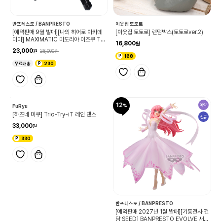
반프레스토 / BANPRESTO
이웃집 토토로
[예약판매 9월 발매][나의 히어로 아카데
[이웃집 토토로] 랜덤박스(토토로ver.2)
미아] MAXIMATIC 미도리야 이즈쿠 TH
16,800
E BEGINNING
23,000
26,000
168
무료배송
230
12
예약
신규
FuRyu
반프레스토 / BANPRESTO
[하츠네 미쿠] Trio-Try-iT 레인 댄스
[예약판매 2027년 1월 발매][기동전사 건
담 SEED] BANPRESTO EVOLVE 새벽