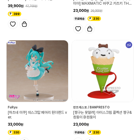
미아] MAXIMATIC 바쿠고 카츠키 THE
39,900
47,700
BEGINNING
23,000
26,000
399
무료배송
230
신규
FuRyu
반프레스토 / BANPRESTO
[하츠네 미쿠] 데스크탑 페어리 원더랜드 v
[짱구는 못말려] 아이스크림 콜렉션 짱구&
er.
흰둥이 B:흰둥이
33,000
23,000
330
무료배송
230