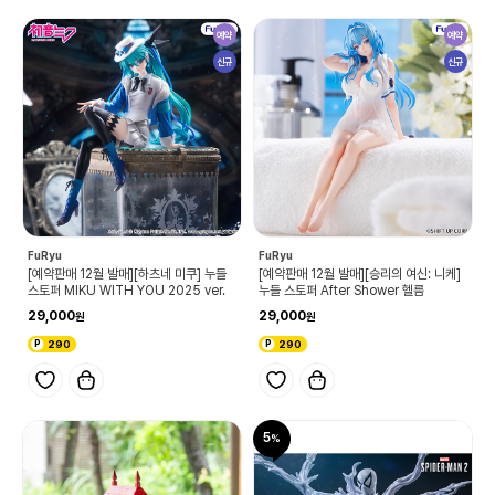
예약
예약
신규
신규
FuRyu
FuRyu
[예약판매 12월 발매][하츠네 미쿠] 누들
[예약판매 12월 발매][승리의 여신: 니케]
스토퍼 MIKU WITH YOU 2025 ver.
누들 스토퍼 After Shower 헬름
29,000
29,000
290
290
5