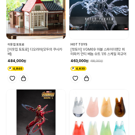
이웃집 토토로
HOT TOYS
[이웃집 토토로] 디오라마(모두의 쿠사카
[핫토이] VGM69 마블 스파이더맨2 피
베)
터파커 안티 베놈 슈트 1/6 스케일 피규어
484,000
463,000
488,000
4,840
4,630