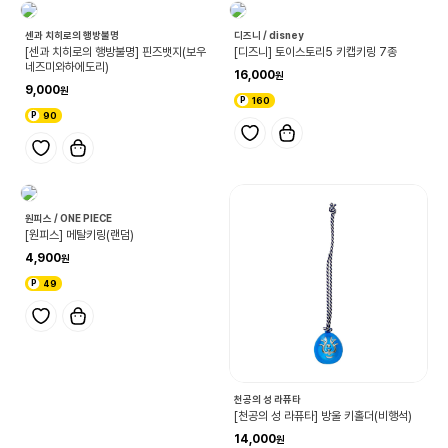
센과 치히로의 행방불명
디즈니 / disney
[센과 치히로의 행방불명] 핀즈뱃지(보우
[디즈니] 토이스토리5 키캡키링 7종
네즈미와하에도리)
16,000
9,000
160
90
원피스 / ONE PIECE
[원피스] 메탈키링(랜덤)
4,900
49
천공의 성 라퓨타
[천공의 성 라퓨타] 방울 키홀더(비행석)
14,000