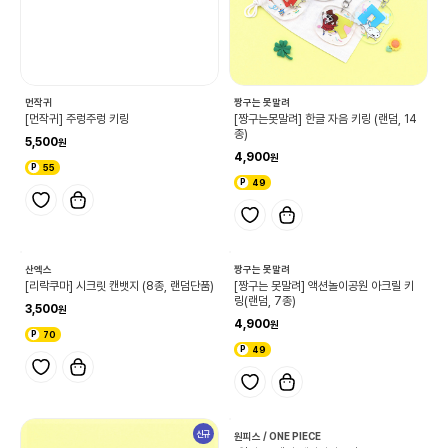
먼작귀
짱구는 못말려
[먼작귀] 주렁주렁 키링
[짱구는못말려] 한글 자음 키링 (랜덤, 14
종)
5,500
4,900
55
49
신규
신규
산엑스
짱구는 못말려
[리락쿠마] 시크릿 캔뱃지 (8종, 랜덤단품)
[짱구는 못말려] 액션놀이공원 아크릴 키
링(랜덤, 7종)
3,500
4,900
70
49
신규
원피스 / ONE PIECE