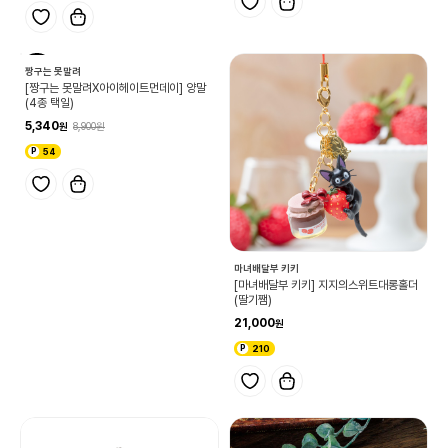
40
짱구는 못말려
[짱구는 못말려X아이헤이트먼데이] 양말
(4종 택일)
5,340
8,900
54
마녀배달부 키키
[마녀배달부 키키] 지지의스위트대롱홀더
(딸기쨈)
21,000
210