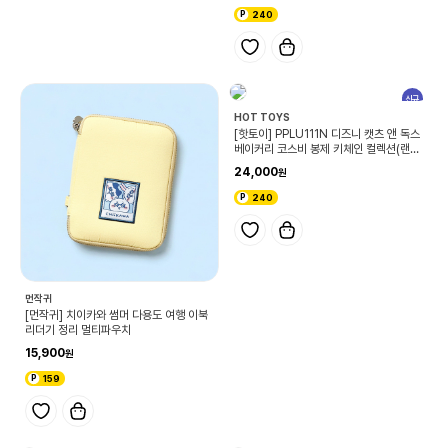
240
신규
HOT TOYS
[핫토이] PPLU111N 디즈니 캣츠 앤 독스
베이커리 코스비 봉제 키체인 컬렉션(랜
덤)
24,000
240
먼작귀
[먼작귀] 치이카와 썸머 다용도 여행 이북
리더기 정리 멀티파우치
15,900
159