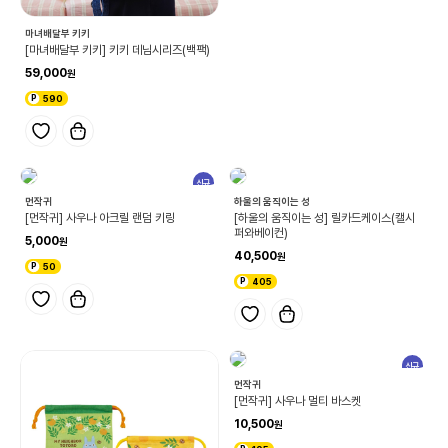
마녀배달부 키키
[마녀배달부 키키] 키키 데님시리즈(백팩)
59,000
590
신규
먼작귀
하울의 움직이는 성
[먼작귀] 사우나 아크릴 랜덤 키링
[하울의 움직이는 성] 릴카드케이스(캘시
퍼와베이컨)
5,000
40,500
50
405
신규
먼작귀
[먼작귀] 사우나 멀티 바스켓
10,500