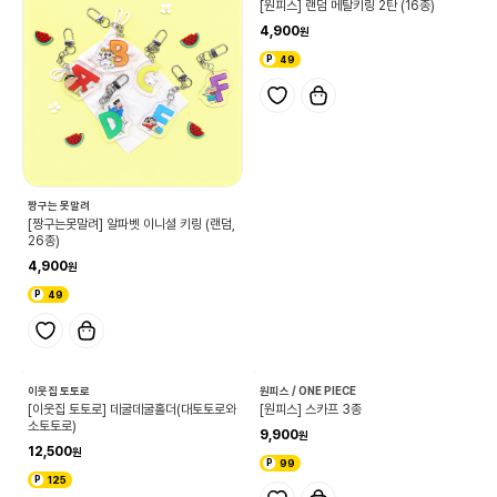
[원피스] 랜덤 메탈키링 2탄 (16종)
4,900
49
짱구는 못말려
[짱구는못말려] 알파벳 이니셜 키링 (랜덤,
26종)
4,900
49
이웃집 토토로
원피스 / ONE PIECE
[이웃집 토토로] 데굴데굴홀더(대토토로와
[원피스] 스카프 3종
소토토로)
9,900
12,500
99
125