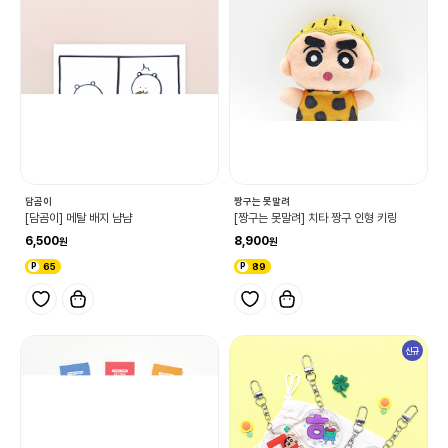
담곰이
짱구는 못말려
[담곰이] 메탈 배지 냠냠
[짱구는 못말려] 치타 짱구 인형 키링
6,500
8,900
65
89
신규