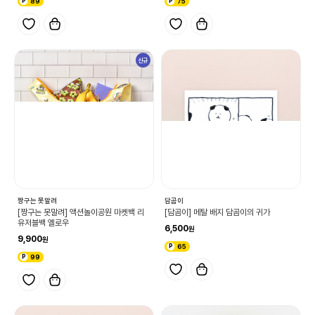
89
75
신규
짱구는 못말려
담곰이
[짱구는 못말려] 액션놀이공원 마켓백 리
[담곰이] 메탈 배지 담곰이의 귀가
유저블백 옐로우
6,500
9,900
65
99