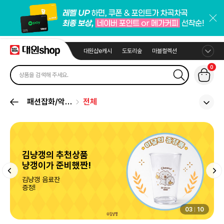
대원샵e캐시
도토리숲
마블컬렉션
0
패션잡화/악세
전체
서리
04
10