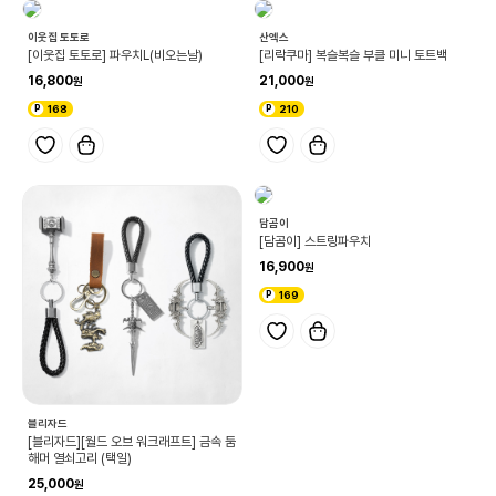
이웃집 토토로
산엑스
[이웃집 토토로] 파우치L(비오는날)
[리락쿠마] 복슬복슬 부클 미니 토트백
16,800
21,000
168
210
담곰이
[담곰이] 스트링파우치
16,900
169
블리자드
[블리자드][월드 오브 워크래프트] 금속 둠
해머 열쇠고리 (택일)
25,000