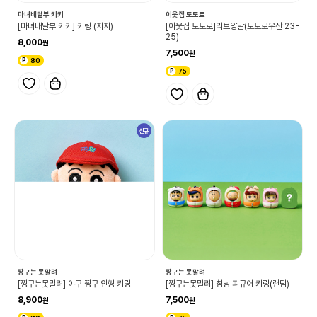
마녀배달부 키키
이웃집 토토로
[마녀배달부 키키] 키링 (지지)
[이웃집 토토로]리브양말(토토로우산 23-
25)
8,000
7,500
80
75
신규
짱구는 못말려
짱구는 못말려
[짱구는못말려] 야구 짱구 인형 키링
[짱구는못말려] 침낭 피규어 키링(랜덤)
8,900
7,500