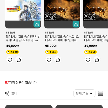
STEAM
STEAM
STEAM
[STEAM][코드발송] 전장의 발
[STEAM][코드발송] 베르나르
[STEAM][코드발송
큐리아4 컴플리트 에디션(Valk
베르베르의 개미 디지털 디럭스
베르베르의 개미(Empir
yria Chronicles 4 Comple
에디션(Empire of the Ants
he Ants)
49,800
65,000
49,000
te Edition)
Digital Deluxe Edition)
2,490
3,250
2,450
87
개의 상품이 있습니다.
필터
판매인기순