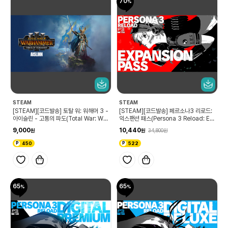
70
STEAM
STEAM
[STEAM][코드발송] 토탈 워: 워해머 3 -
[STEAM][코드발송] 페르소나3 리로드:
아이슬린 - 고통의 파도(Total War: WA
익스팬션 패스(Persona 3 Reload: Ex
RHAMMER III - Aislinn – Tides of T
pansion Pass)
9,000
10,440
34,800
orment)
450
522
65
65