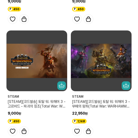
9,000
9,000
ns of Destruction)
Destruction)
450
450
STEAM
STEAM
[STEAM][코드발송] 토탈 워: 워해머 3 -
[STEAM][코드발송] 토탈 워: 워해머 3 -
고르바드 - 파괴의 징조(Total War: WA
부패의 왕좌(Total War: WARHAMME
RHAMMER III - Gorbad – Omens o
R III – Thrones of Decay)
9,000
22,950
f Destruction)
450
1,148