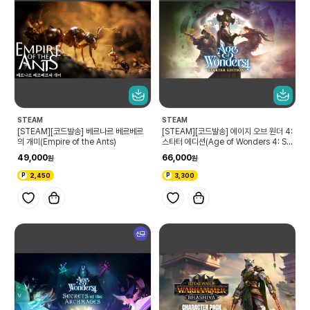
STEAM
STEAM
[STEAM][코드발송] 베르나르 베르베르
[STEAM][코드발송] 에이지 오브 원더 4:
의 개미(Empire of the Ants)
스타터 에디션(Age of Wonders 4: St
arter Edition)
49,000
66,000
2,450
3,300
신규