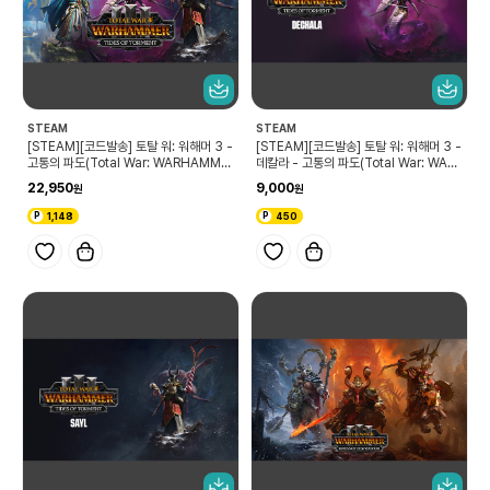
STEAM
STEAM
[STEAM][코드발송] 토탈 워: 워해머 3 -
[STEAM][코드발송] 토탈 워: 워해머 3 -
고통의 파도(Total War: WARHAMME
데칼라 - 고통의 파도(Total War: WAR
R III - Tides of Torment)
HAMMER III - Dechala – Tides of
22,950
9,000
Torment)
1,148
450