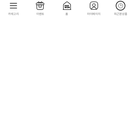
카테고리
이벤트
홈
마이페이지
최근본상품
STEAM
STEAM
[STEAM][코드발송] 크루세이더 킹즈 3:
[STEAM][코드발송] 크루세이더 킹즈 3:
왕실 궁정(Crusader Kings III: Royal
북해의 군주(Crusader Kings III: Nort
Court)
hern Lords)
33,000
15,000
1,650
750