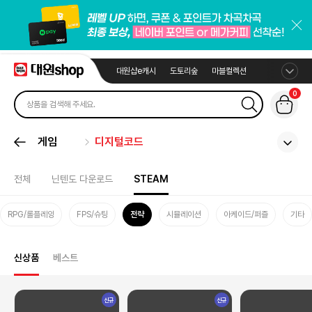
대원샵e캐시
도토리숲
마블컬렉션
0
게임
디지털코드
전체
닌텐도 다운로드
STEAM
RPG/롤플레잉
FPS/슈팅
전략
시뮬레이션
아케이드/퍼즐
기타
신상품
베스트
신규
신규