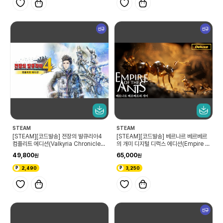
신규
신규
STEAM
STEAM
[STEAM][코드발송] 전장의 발큐리아4
[STEAM][코드발송] 베르나르 베르베르
컴플리트 에디션(Valkyria Chronicles
의 개미 디지털 디럭스 에디션(Empire of
4 Complete Edition)
the Ants Digital Deluxe Edition)
49,800
65,000
2,490
3,250
신규