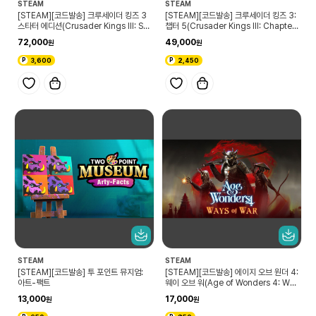
STEAM
STEAM
[STEAM][코드발송] 크루세이더 킹즈 3
[STEAM][코드발송] 크루세이더 킹즈 3:
스타터 에디션(Crusader Kings III: Sta
챕터 5(Crusader Kings III: Chapter
rter Edition)
V)
72,000
49,000
3,600
2,450
STEAM
STEAM
[STEAM][코드발송] 투 포인트 뮤지엄:
[STEAM][코드발송] 에이지 오브 원더 4:
아트-팩트
웨이 오브 워(Age of Wonders 4: Way
s of War)
13,000
17,000