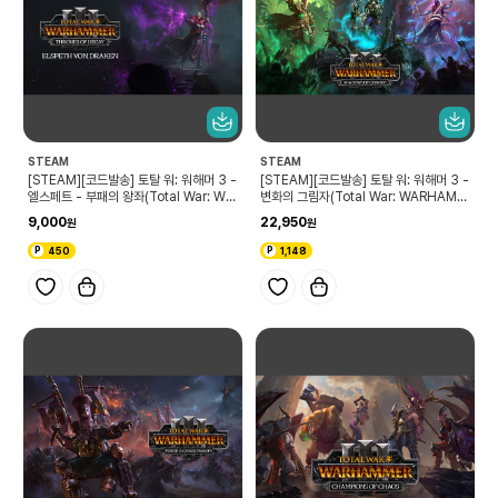
STEAM
STEAM
[STEAM][코드발송] 토탈 워: 워해머 3 -
[STEAM][코드발송] 토탈 워: 워해머 3 -
엘스페트 - 부패의 왕좌(Total War: WA
변화의 그림자(Total War: WARHAMM
RHAMMER III - Elspeth – Thrones
ER III - Shadows of Change)
9,000
22,950
of Decay)
450
1,148