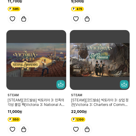
11,700
9,500
585
475
STEAM
STEAM
[STEAM][코드발송] 빅토리아 3: 민족의
[STEAM][코드발송] 빅토리아 3: 상업 정
각성 몰입 팩(Victoria 3: National Aw
관(Victoria 3: Charters of Commer
akening Immersion Pack)
ce)
11,000
22,000
550
1,100