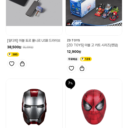
[알디피] 마블 토르 묠니르 USB 드라이브
ZD TOYS
[ZD TOYS] 마블 고 카트 시리즈(랜덤)
38,500
55,000
12,900
385
무료배송
129
7