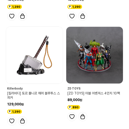
1,290
1,290
Killerbody
ZD TOYS
[킬러바디] 토르 묠니르 해머 블루투스 스
[ZD TOYS] 마블 어벤져스 4인치 10팩
피커
89,000
129,000
890
1,290