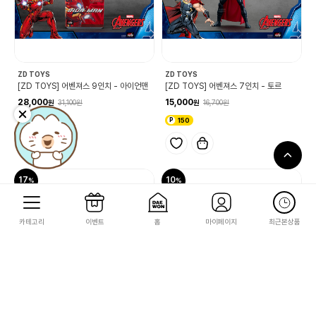
ZD TOYS
ZD TOYS
[ZD TOYS] 어벤져스 9인치 - 아이언맨
[ZD TOYS] 어벤져스 7인치 - 토르
28,000
15,000
31,100
16,700
280
150
17
10
카테고리
이벤트
홈
마이페이지
최근본상품