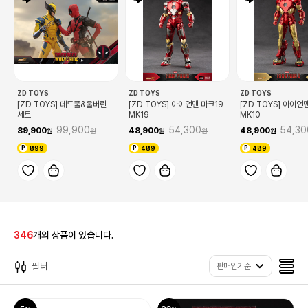
ZD TOYS
ZD TOYS
ZD TOYS
[ZD TOYS] 데드풀&울버린
[ZD TOYS] 아이언맨 마크19
[ZD TOYS] 아이언
세트
MK19
MK10
99,900
54,300
54,30
89,900
48,900
48,900
899
489
489
346
개의 상품이 있습니다.
필터
판매인기순