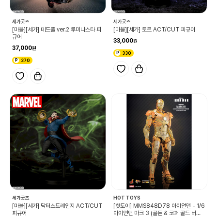
세가굿즈
세가굿즈
[마블][세가] 데드풀 ver.2 루미나스타 피
[마블][세가] 토르 ACT/CUT 피규어
규어
33,000
37,000
330
370
세가굿즈
HOT TOYS
[마블][세가] 닥터스트레인지 ACT/CUT
[핫토이] MMS848D78 아이언맨 - 1/6
피규어
아이언맨 마크 3 (골든 & 코퍼 골드 버전)