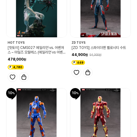
HOT TOYS
ZD TOYS
[핫토이] CMS027 에일리언 vs. 어벤져
[ZD TOYS] 스파이더맨 벨로시티 수트
스 – 마일즈 모랄레스 (에일리언 vs 어벤
44,900
54,300
져스 슈트) 1/6 스케일 피규어
478,000
449
4,780
10
10