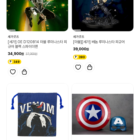
세가굿즈
세가굿즈
[세가] OE D120814 마블 루미나스타 피
[마블][세가] 베놈 루미나스타 피규어
규어 블랙 스파이더맨
39,000
34,900
37,000
390
349