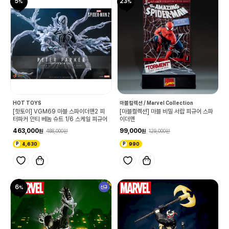
5
23
HOT TOYS
마블컬렉션 / Marvel Collection
[핫토이] VGM69 마블 스파이더맨2 피
[마블컬렉션] 마블 비밀 서랍 피규어 스파
터파커 안티 베놈 슈트 1/6 스케일 피규어
이더맨
463,000
99,000
488,000
129,000
4,630
990
6
신규