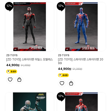
17
17
ZD TOYS
ZD TOYS
[ZD TOYS] 스파이더맨 마일스 모랄레스
[ZD TOYS] 스파이더맨 스파이더맨 20
99
44,900
54,300
44,900
54,300
449
449
17