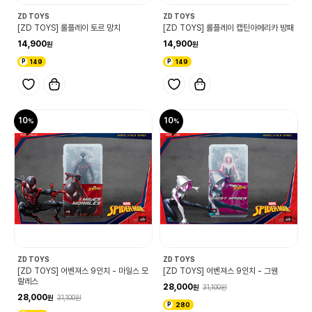
ZD TOYS
ZD TOYS
[ZD TOYS] 롤플레이 토르 망치
[ZD TOYS] 롤플레이 캡틴아메리카 방패
14,900
14,900
149
149
10
10
ZD TOYS
ZD TOYS
[ZD TOYS] 어벤져스 9인치 - 마일스 모
[ZD TOYS] 어벤져스 9인치 - 그웬
랄레스
28,000
31,100
28,000
31,100
280