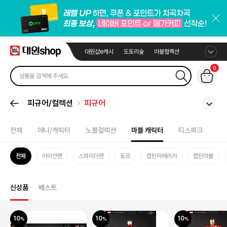
대원샵e캐시
도토리숲
마블컬렉션
0
피규어/컬렉션
피규어
전체
애니/캐릭터
노블컬렉션
마블 캐릭터
티스파크
전체
아이언맨
스파이더맨
토르
캡틴아메리카
캡틴마블
신상품
베스트
10
10
10