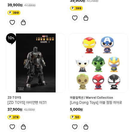
39,900
47,700
39,900
47,000
399
399
10
ZD TOYS
마블컬렉션 / Marvel Collection
[ZD TOYS] 아이언맨 마크1
[Ling Dong Toys] 마블 점핑 히어로
37,900
5,000
42,100
379
50