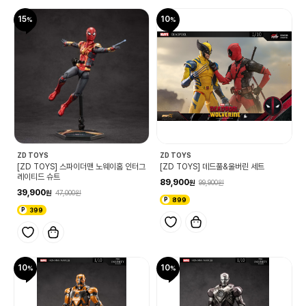
15
10
ZD TOYS
ZD TOYS
[ZD TOYS] 스파이더맨 노웨이홈 인터그
[ZD TOYS] 데드풀&울버린 세트
레이티드 슈트
89,900
99,900
39,900
47,000
899
399
10
10