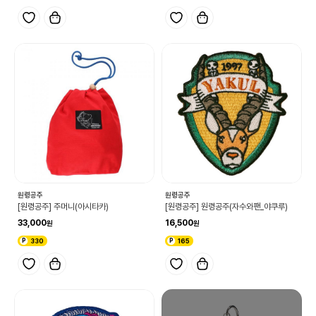
원령공주
원령공주
[원령공주] 주머니(아시타카)
[원령공주] 원령공주(자수와팬_야쿠루)
33,000
16,500
330
165