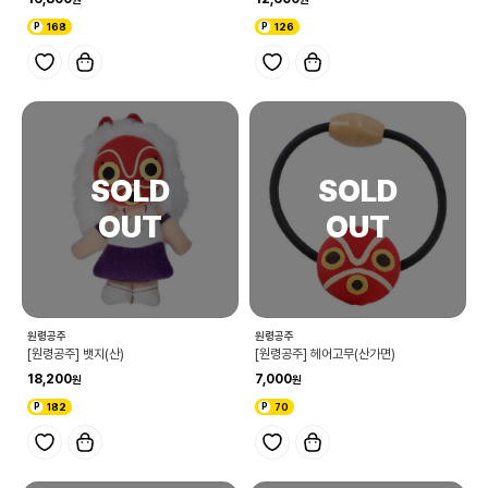
168
126
원령공주
원령공주
[원령공주] 뱃지(산)
[원령공주] 헤어고무(산가면)
18,200
7,000
182
70