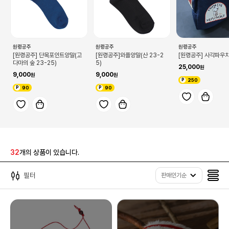
원령공주
원령공주
원령공주
[원령공주] 단목포인트양말(고
[원령공주]와플양말(산 23-2
[원령공주] 사각파우
다마의 숲 23-25)
5)
25,000
9,000
9,000
250
90
90
32
개의 상품이 있습니다.
필터
판매인기순