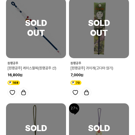
원령공주
원령공주
[원령공주] 레이스팔찌(원령공주 산)
[원령공주] 귀이개(고다마 앉기)
16,800
7,000
168
70
27