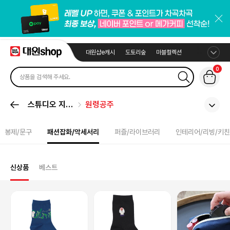
대원샵e캐시
도토리숲
마블컬렉션
0
스튜디오 지브
원령공주
리
봉제/문구
패션잡화/악세서리
퍼즐/라이브러리
인테리어/리빙/키친
신상품
베스트