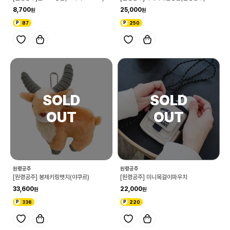
8,700
25,000
87
250
원령공주
원령공주
[원령공주] 봉제키링뱃지(야쿠르)
[원령공주] 미니목걸이파우치
33,600
22,000
336
220