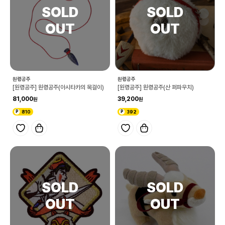
원령공주
원령공주
[원령공주] 원령공주(아시타카의 목걸이)
[원령공주] 원령공주(산 퍼파우치)
81,000
39,200
810
392