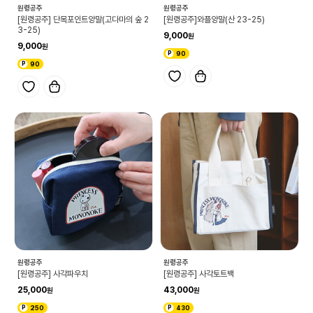
원령공주
원령공주
[원령공주] 단목포인트양말(고다마의 숲 2
[원령공주]와플양말(산 23-25)
3-25)
9,000
9,000
90
90
원령공주
원령공주
[원령공주] 사각파우치
[원령공주] 사각토트백
25,000
43,000
250
430