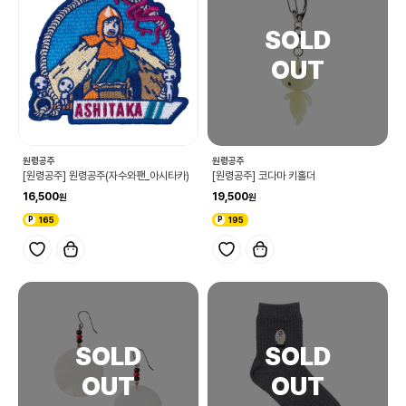
원령공주
원령공주
[원령공주] 원령공주(자수와팬_아시타카)
[원령공주] 코다마 키홀더
16,500
19,500
165
195