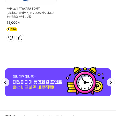
타카라토미 / TAKARA TOMY
[미래열차 레일봇Z] N700S 카모메&재
래선883 소닉 니치린
73,000
730