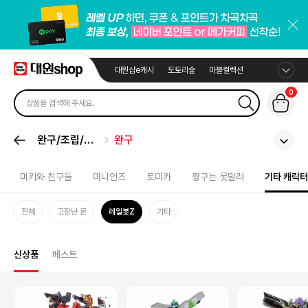
대원샵e캐시
도토리숲
마블컬렉션
0
완구/조립/봉
완구
제
미키와 친구들
미니언즈
토미카
짱구는 못말려
기타 캐릭터
전체
고장난 론
레일봇Z
기타
신상품
베스트