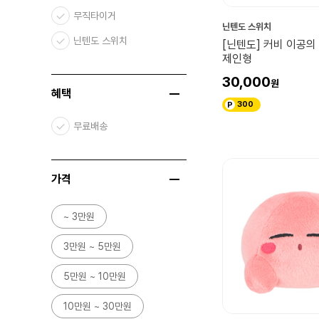
무직타이거
닌텐도 스위치
닌텐도 스위치
[닌텐도] 커비 이공의
제인형
30,000
혜택
300
무료배송
가격
~ 3만원
3만원 ~ 5만원
5만원 ~ 10만원
10만원 ~ 30만원