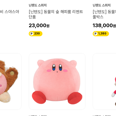
닌텐도 스위치
닌텐도 스위치
커비 스야스야
[닌텐도] 동물의 숲 해피룸 리멘트
[닌텐도] 동물
단품
풀박스
23,000
138,000
230
1,380