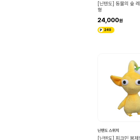
[닌텐도] 동물의 숲 
형
24,000
240
닌텐도 스위치
[닌텐도] 피크민 봉제