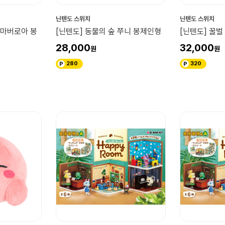
닌텐도 스위치
닌텐도 스위치
 마버로아 봉
[닌텐도] 동물의 숲 쭈니 봉제인형
[닌텐도] 꿀벌
28,000
32,000
280
320