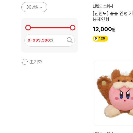
닌텐도 스위치
30만원 ~
[닌텐도] 층층 인형 
봉제인형
12,000
120
0~999,900
원
초기화