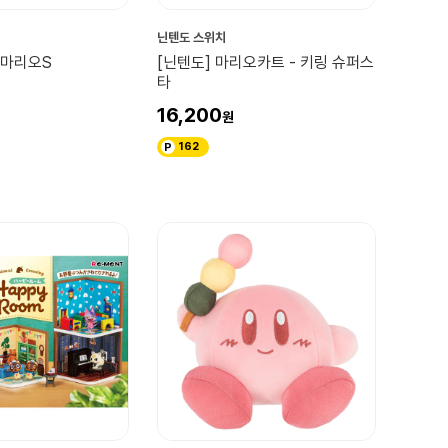
닌텐도 스위치
 마리오S
[닌텐도] 마리오카트 - 키링 슈퍼스
타
16,200
162