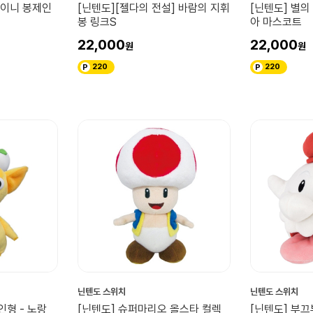
레이니 봉제인
[닌텐도][젤다의 전설] 바람의 지휘
[닌텐도] 별의
봉 링크S
아 마스코트
22,000
22,000
220
220
닌텐도 스위치
닌텐도 스위치
인형 - 노랑
[닌텐도] 슈퍼마리오 올스타 컬렉
[닌텐도] 부