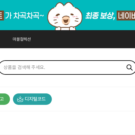
마블컬렉션
고
디지털코드