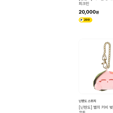
피크민
20,000
200
닌텐도 스위치
[닌텐도] 별의 커비 
코트