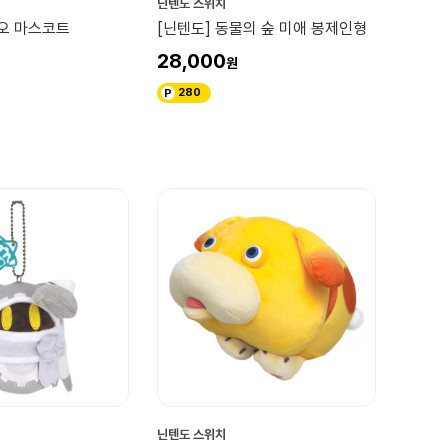
닌텐도 스위치
리오 마스코트
[닌텐도] 동물의 숲 미애 봉제인형
28,000
280
닌텐도 스위치