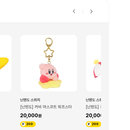
닌텐도 스위치
닌텐도 스위치
마스코트 워프스타
[닌텐도] 커비 마스코트 파라솔 커비
[닌텐도] 별의
코트
20,000
28,000
200
280