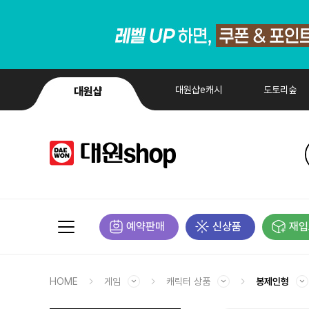
대원샵e캐시
도토리숲
대원샵
예약판매
신상품
재입
HOME
게임
캐릭터 상품
봉제인형