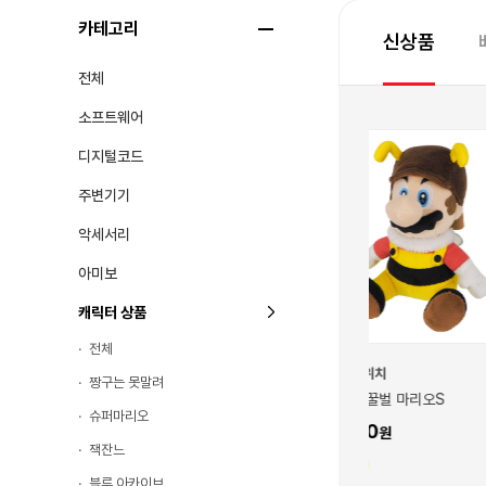
카테고리
신상품
전체
소프트웨어
디지털코드
주변기기
악세서리
아미보
캐릭터 상품
전체
닌텐도 스위치
닌텐도 스위치
짱구는 못말려
 마리오S
[닌텐도] 꿀벌 마리오S
[닌텐도] 닌군 S
슈퍼마리오
32,000
22,000
잭잔느
320
220
블루 아카이브