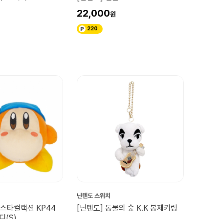
22,000
220
닌텐도 스위치
올스타컬랙션 KP44
[닌텐도] 동물의 숲 K.K 봉제키링
디(S)