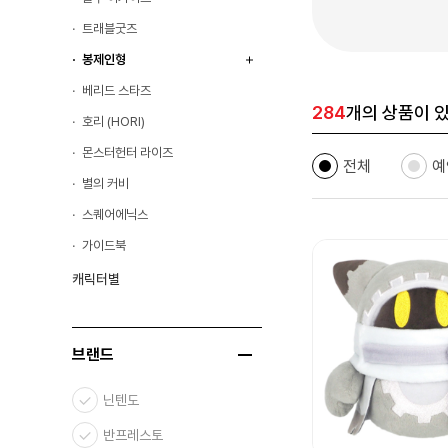
트래블굿즈
봉제인형
베리드 스타즈
284
개의 상품이 
호리 (HORI)
몬스터헌터 라이즈
전체
예
별의 커비
스퀘어에닉스
가이드북
캐릭터별
브랜드
닌텐도
반프레스토