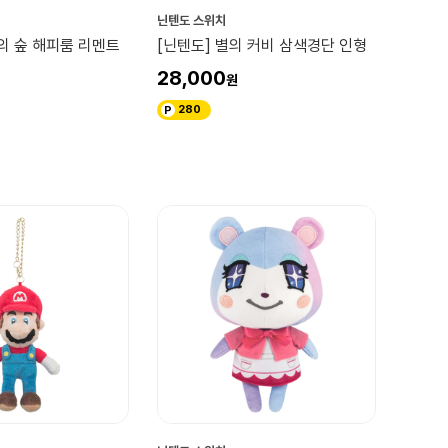
닌텐도 스위치
의 숲 해피룸 리멘트
[닌텐도] 별의 커비 삼색경단 인형
28,000
280