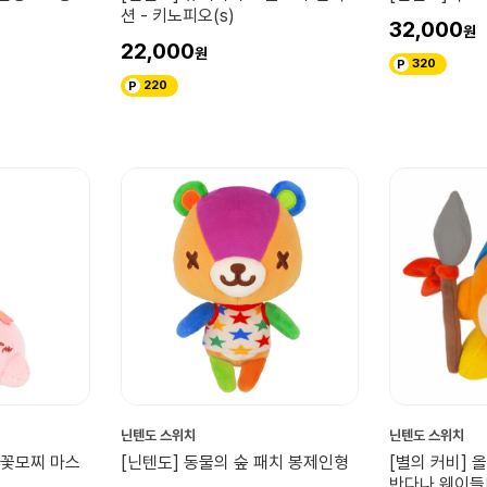
션 - 키노피오(s)
32,000
22,000
320
220
닌텐도 스위치
닌텐도 스위치
벚꽃모찌 마스
[닌텐도] 동물의 숲 패치 봉제인형
[별의 커비] 
반다나 웨이들