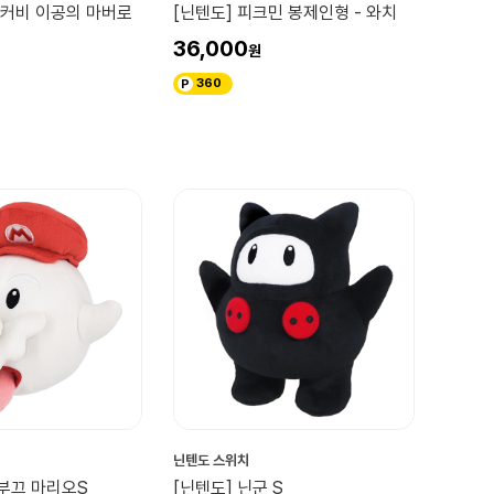
 커비 이공의 마버로
[닌텐도] 피크민 봉제인형 - 와치
36,000
360
닌텐도 스위치
끄부끄 마리오S
[닌텐도] 닌군 S