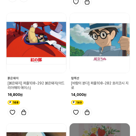
붉은돼지
컬렉션
[붉은돼지] 퍼즐108-292 붉은돼지(아드
[바람이 분다] 퍼즐108-282 호리코시 지
리아해의 에이스)
로
16,800
14,000
168
140