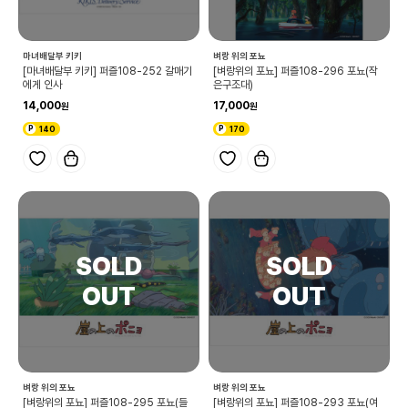
마녀배달부 키키
벼랑 위의 포뇨
[마녀배달부 키키] 퍼즐108-252 갈매기
[벼랑위의 포뇨] 퍼즐108-296 포뇨(작
에게 인사
은구조대)
14,000
17,000
140
170
벼랑 위의 포뇨
벼랑 위의 포뇨
[벼랑위의 포뇨] 퍼즐108-295 포뇨(들
[벼랑위의 포뇨] 퍼즐108-293 포뇨(여