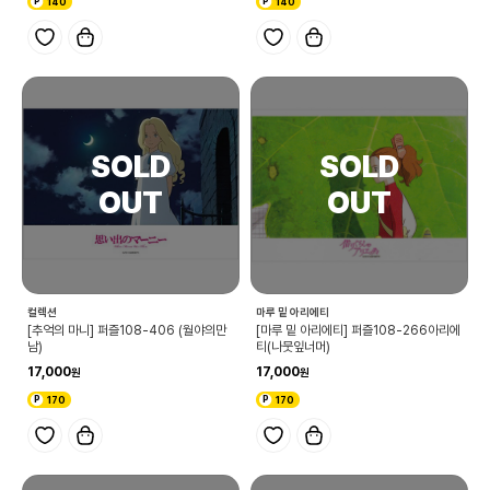
140
140
컬렉션
마루 밑 아리에티
[추억의 마니] 퍼즐108-406 (월야의만
[마루 밑 아리에티] 퍼즐108-266아리에
남)
티(나뭇잎너머)
17,000
17,000
170
170