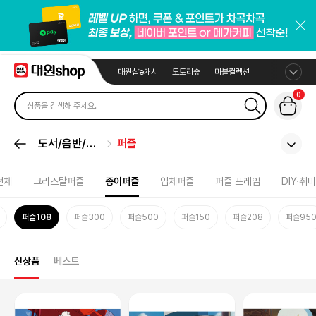
대원샵e캐시
도토리숲
마블컬렉션
0
도서/음반/취
퍼즐
미
전체
크리스탈퍼즐
종이퍼즐
입체퍼즐
퍼즐 프레임
DIY·취미
퍼즐108
퍼즐300
퍼즐500
퍼즐150
퍼즐208
퍼즐95
신상품
베스트