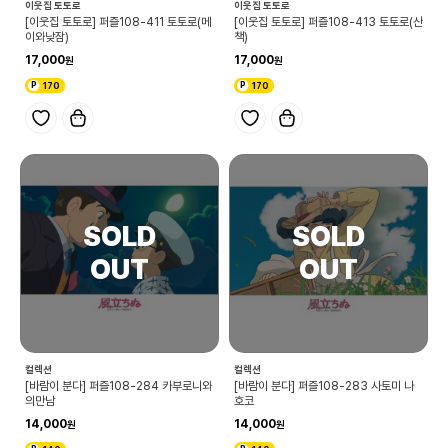
이웃집 토토로
이웃집 토토로
[이웃집 토토로] 퍼즐108-411 토토로(메
[이웃집 토토로] 퍼즐108-413 토토로(산
이와낮잠)
책)
17,000
17,000
170
170
컬렉션
컬렉션
[바람이 분다] 퍼즐108-284 카부로니와
[바람이 분다] 퍼즐108-283 사토미 나
의만남
호코
14,000
14,000