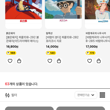
붉은돼지
컬렉션
바람계곡의 나우시카
[붉은돼지] 퍼즐108-292 붉
[바람이 분다] 퍼즐108-282
[바람계곡의 나우시카]
은돼지(아드리아해의 에이스)
호리코시 지로
8-285 바람의나우
16,800
14,000
17,000
168
140
170
63
개의 상품이 있습니다.
필터
판매인기순