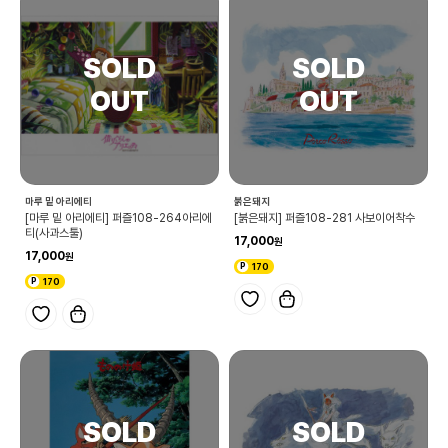
마루 밑 아리에티
붉은돼지
[마루 밑 아리에티] 퍼즐108-264아리에
[붉은돼지] 퍼즐108-281 사보이어착수
티(사과스툴)
17,000
17,000
170
170