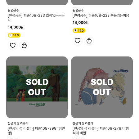
원령공주
원령공주
[원령공주] 퍼즐108-223 흐림없는눈동
[원령공주] 퍼즐108-222 흔들리는마음
자
14,000
14,000
140
140
천공의 성 라퓨타
천공의 성 라퓨타
[천공의 성 라퓨타] 퍼즐108-298 (정원
[천공의 성 라퓨타] 퍼즐108-278 비행
병)
석의 비밀