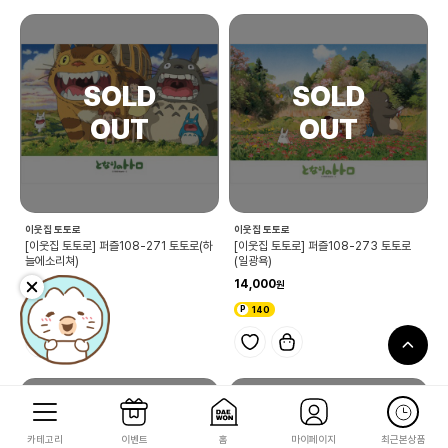
이웃집 토토로
이웃집 토토로
[이웃집 토토로] 퍼즐108-271 토토로(하
[이웃집 토토로] 퍼즐108-273 토토로
늘에소리쳐)
(일광욕)
14,000
14,000
140
140
카테고리
이벤트
홈
마이페이지
최근본상품