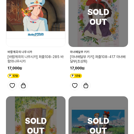
바람계곡의 나우시카
마녀배달부 키키
[바람계곡의 나우시카] 퍼즐108-285 바
[마녀배달부 키키] 퍼즐108-417 마녀배
람의나우시카
달부(초상화)
17,000
17,000
170
170