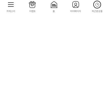
카테고리
이벤트
홈
마이페이지
최근본상품
STEAM
STEAM
[STEAM][코드발송] ONI 최고의 오니를
[STEAM][코드발송] 데몬 게이즈 엑스트
향한 여정
라
41,800
58,800
2,090
2,940