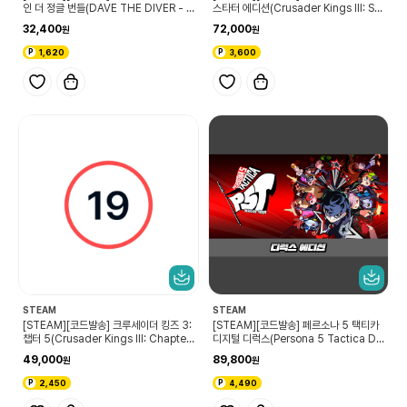
인 더 정글 번들(DAVE THE DIVER - I
스타터 에디션(Crusader Kings III: Sta
n the Jungle Bundle)
rter Edition)
32,400
72,000
1,620
3,600
STEAM
STEAM
[STEAM][코드발송] 크루세이더 킹즈 3:
[STEAM][코드발송] 페르소나 5 택티카
챕터 5(Crusader Kings III: Chapter
디지털 디럭스(Persona 5 Tactica Di
V)
gital Deluxe Edition)
49,000
89,800
2,450
4,490