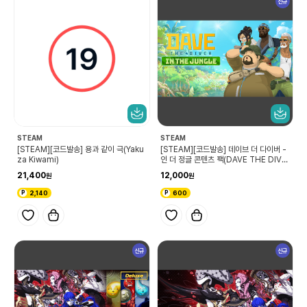
신규
STEAM
STEAM
[STEAM][코드발송] 용과 같이 극(Yaku
[STEAM][코드발송] 데이브 더 다이버 -
za Kiwami)
인 더 정글 콘텐츠 팩(DAVE THE DIVE
R - In the Jungle Content Pack)
21,400
12,000
2,140
600
신규
신규