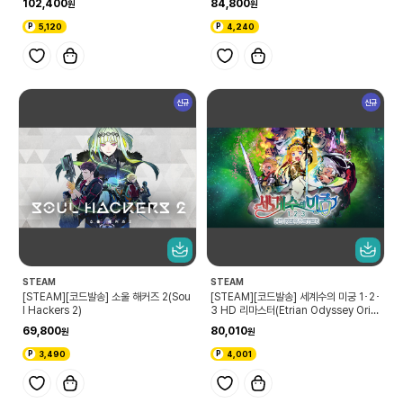
102,400
84,800
5,120
4,240
신규
신규
STEAM
STEAM
[STEAM][코드발송] 소울 해커즈 2(Sou
[STEAM][코드발송] 세계수의 미궁 1･2･
l Hackers 2)
3 HD 리마스터(Etrian Odyssey Origi
ns Collection)
69,800
80,010
3,490
4,001