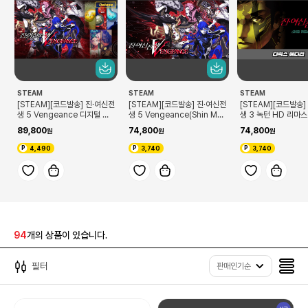
STEAM
STEAM
STEAM
[STEAM][코드발송] 진·여신전
[STEAM][코드발송] 진·여신전
[STEAM][코드발송]
생 5 Vengeance 디지털 디
생 5 Vengeance(Shin Me
생 3 녹턴 HD 리마
럭스 에디션(Shin Megami T
gami Tensei V: Vengeanc
디럭스 에디션(Shin 
89,800
74,800
74,800
ensei V: Vengeance Digit
e)
Tensei III Noctur
al Deluxe Edition)
MASTER Digital D
4,490
3,740
3,740
dition)
94
개의 상품이 있습니다.
필터
판매인기순