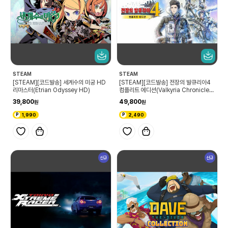
STEAM
STEAM
[STEAM][코드발송] 세계수의 미궁 HD
[STEAM][코드발송] 전장의 발큐리아4
리마스터(Etrian Odyssey HD)
컴플리트 에디션(Valkyria Chronicles
4 Complete Edition)
39,800
49,800
1,990
2,490
신규
신규