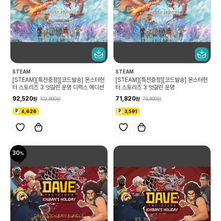
STEAM
STEAM
[STEAM][특전증정][코드발송] 몬스터헌
[STEAM][특전증정][코드발송] 몬스터헌
터 스토리즈 3 엇갈린 운명 디럭스 에디션
터 스토리즈 3 엇갈린 운명
92,520
71,820
102,800
79,800
4,626
3,591
30