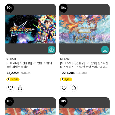
10
10
STEAM
STEAM
[STEAM][특전증정][코드발송] 유성의
[STEAM][특전증정][코드발송] 몬스터헌
록맨 퍼펙트 컬렉션
터 스토리즈 3 엇갈린 운명 프리미엄 에디
션
41,220
102,420
45,800
113,800
2,061
5,121
10
10