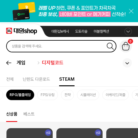
대원샵e캐시
도토리숲
마블컬렉션
0
게임
디지털코드
전체
닌텐도 다운로드
STEAM
RPG/롤플레잉
FPS/슈팅
전략
시뮬레이션
아케이드/퍼즐
신상품
베스트
신규
신규