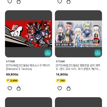
STEAM
STEAM
[STEAM][코드발송] 페르소나 5 택티카
[STEAM][코드발송] 영웅전설 섬의 궤적
(Persona 5 Tactica)
4 -엔드 오브 사가- 추가 콘텐츠 팩(The
Legend of Heroes: Sen no Kiseki I
69,800
14,800
V -THE END OF SAGA- Additiona
l Contents Pack)
3,490
740