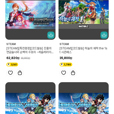
STEAM
STEAM
[STEAM][특전증정][코드발송] 진홍의
[STEAM][코드발송] 하늘의 궤적 the 1s
연금술사와 순백의 수호자 ~레슬레리아나
t 시즌패스
의 아틀리에~
62,820
35,800
69,800
3,141
1,790