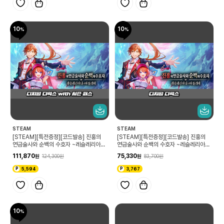
10
10
STEAM
STEAM
[STEAM][특전증정][코드발송] 진홍의
[STEAM][특전증정][코드발송] 진홍의
연금술사와 순백의 수호자 ~레슬레리아나
연금술사와 순백의 수호자 ~레슬레리아나
의 아틀리에~ 디지털 디럭스 with 시즌 패
의 아틀리에~ 디지털 디럭스
111,870
75,330
124,300
83,700
스
5,594
3,767
10