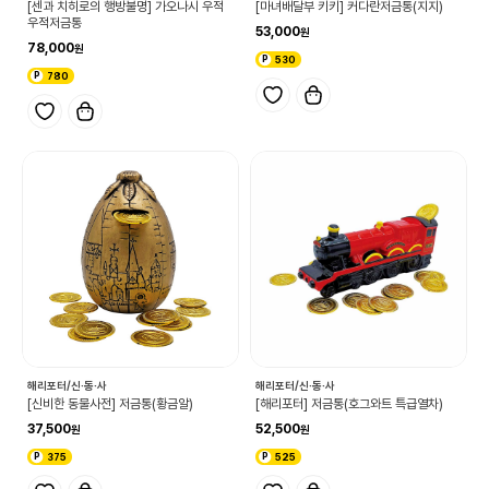
[센과 치히로의 행방불명] 가오나시 우적
[마녀배달부 키키] 커다란저금통(지지)
우적저금통
53,000
78,000
530
780
해리포터/신·동·사
해리포터/신·동·사
[신비한 동물사전] 저금통(황금알)
[해리포터] 저금통(호그와트 특급열차)
37,500
52,500
375
525