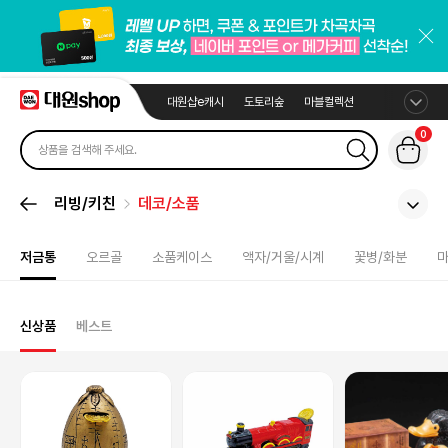
대원샵e캐시
도토리숲
마블컬렉션
0
리빙/키친
데코/소품
저금통
오르골
소품케이스
액자/거울/시계
꽃병/화분
신상품
베스트