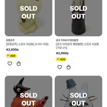
원령공주
센과 치히로의 행방불명
[원령공주] 소프비 저금통(고다마-야광)
[센과 치히로의 행방불명] 소프비 저금통
(가오나시)
42,000
42,000
420
420