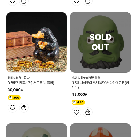
해리포터/신·동·사
센과 치히로의 행방불명
[신비한 동물사전] 저금통(니플러)
[센과 치히로의 행방불명]커다란저금통(카
시라)
30,000
42,000
300
420