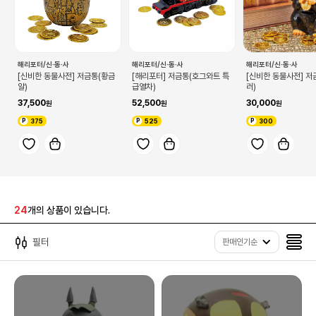
해리포터/신·동·사
해리포터/신·동·사
해리포터/신·동·사
[신비한 동물사전] 저금통(황금
[해리포터] 저금통(호그와트 특
[신비한 동물사전] 저
알)
급열차)
러)
37,500
52,500
30,000
375
525
300
24
개의 상품이 있습니다.
필터
판매인기순