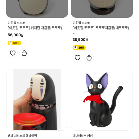
이웃집 토토로
이웃집 토토로
[이웃집 토토로] 커다란 저금통(토토로)
[이웃집 토토로] 토토로저금통(대토토로)
L
56,000
39,500
560
395
센과 치히로의 행방불명
마녀배달부 키키