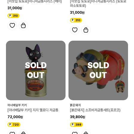
[이웃집 토토로]미니저금통시리즈 (메이)
[이웃집 토토로]미니저금통시리즈 (토토로
와소토토로)
31,000
31,000
310
310
마녀배달부 키키
붉은돼지
[마녀배달부 키키] 지지 멜로디 저금통
[붉은돼지] 소프비저금통세트(포르코)
72,000
39,800
720
398