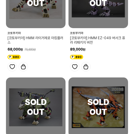
코토부키야
코토부키야
[코토부키야] HMM 라이거제로 마킹플러
[코토부키야] HMM EZ-049 버서크 퓨
스
러 리패키지 버전
68,000
89,000
75,600
680
890