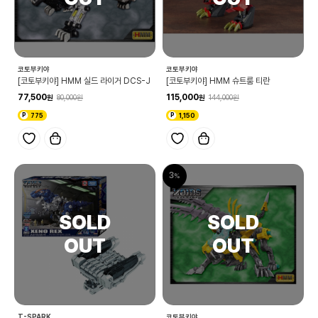
코토부키야
코토부키야
[코토부키야] HMM 실드 라이거 DCS-J
[코토부키야] HMM 슈트룸 티란
77,500
115,000
80,000
144,000
775
1,150
3
T-SPARK
코토부키야