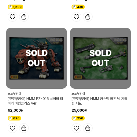
1,800
430
코토부키야
코토부키야
[코토부키야] HMM EZ-016 세이버 타
[코토부키야] HMM 커스텀 파츠 빔 게틀
이거 마킹플러스 Ver
링 세트
62,000
25,000
620
250