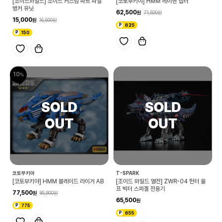
[조이드와일드] 조이드 커스텀 파트 파일
[코토부키야] HMM 레이벤 랩터
벙커 유닛
62,500
71,500
15,000
16,500
625
150
10
코토부키야
T-SPARK
[코토부키야] HMM 블레이드 라이거 AB
[조이드 와일드 열전] ZWR-04 헌터 울
프 빅터 스피겔 전용기
77,500
85,800
65,500
775
655