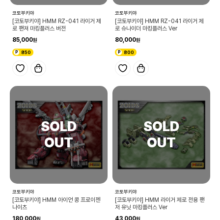
코토부키야
코토부키야
[코토부키야] HMM RZ-041 라이거 제
[코토부키야] HMM RZ-041 라이거 제
로 팬져 마킹플러스 버전
로 슈나이더 마킹플러스 Ver
85,000
80,000
850
800
코토부키야
코토부키야
[코토부키야] HMM 아이언 콩 프로이젠
[코토부키야] HMM 라이거 제로 전용 팬
나이츠
저 유닛 마킹플러스 Ver
180,000
43,000