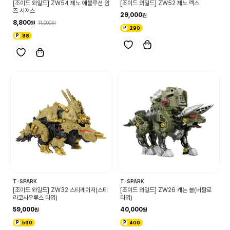
[조이드 와일드] ZW54 제노 에볼루션 암
[조이드 와일드] ZW52 제노 렉스
즈 시져스
29,000
8,800
11,000
290
88
T-SPARK
T-SPARK
[조이드 와일드] ZW32 스티레이저(스티
[조이드 와일드] ZW26 캐논 불(버팔로
라코사우루스 타입)
타입)
59,000
40,000
590
400