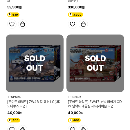
스
샵한정)
53,900
330,000
539
3,300
T-SPARK
T-SPARK
[조이드 와일드] ZW48 길 랩터 LC(데이
[조이드 와일드] ZW47 버닝 라이거 CD
노니쿠스 타입)
W 임팩트 개틀링 세트(라이온 타입)
40,000
40,000
400
400