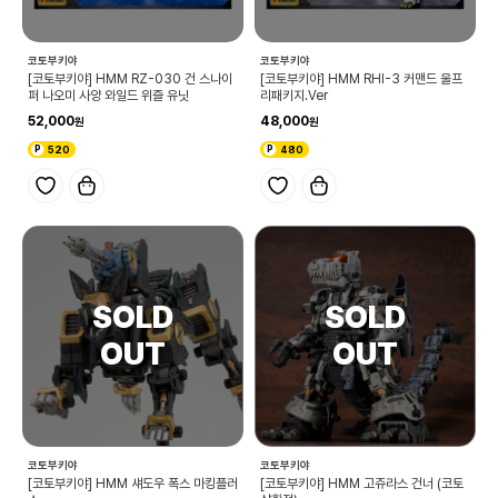
코토부키야
코토부키야
[코토부키야] HMM RZ-030 건 스나이
[코토부키야] HMM RHI-3 커맨드 울프
퍼 나오미 사양 와일드 위즐 유닛
리패키지.Ver
52,000
48,000
520
480
코토부키야
코토부키야
[코토부키야] HMM 섀도우 폭스 마킹플러
[코토부키야] HMM 고쥬라스 건너 (코토