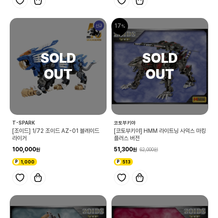
17
신규
T-SPARK
코토부키야
[조이드] 1/72 조이드 AZ-01 블레이드
[코토부키야] HMM 라이트닝 사익스 마킹
라이거
플러스 버전
100,000
51,300
62,000
1,000
513