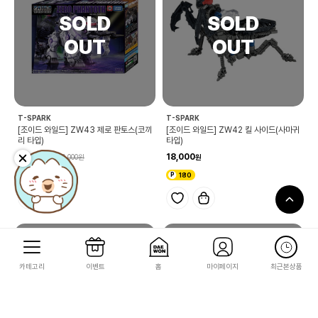
T-SPARK
T-SPARK
[조이드 와일드] ZW43 제로 판토스(코끼
[조이드 와일드] ZW42 킬 사이드(사마귀
리 타입)
타입)
45,000
18,000
50,000
450
180
카테고리
이벤트
홈
마이페이지
최근본상품