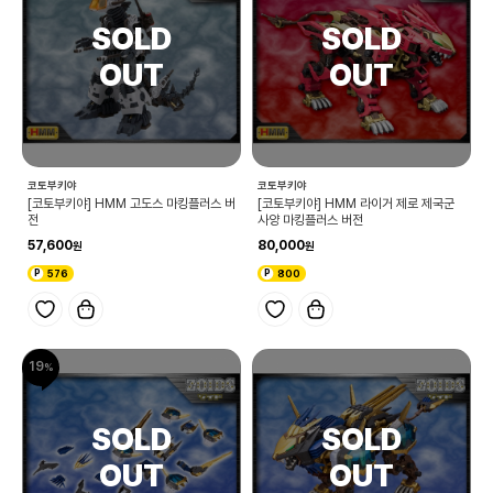
코토부키야
코토부키야
[코토부키야] HMM 고도스 마킹플러스 버
[코토부키야] HMM 라이거 제로 제국군
전
사양 마킹플러스 버전
57,600
80,000
576
800
19