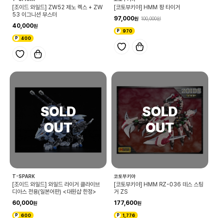
[조이드 와일드] ZW52 제노 렉스 + ZW
[코토부키야] HMM 팡 타이거
53 이그니션 부스터
97,000
100,000
40,000
970
400
T-SPARK
코토부키야
[조이드 와일드] 와일드 라이거 클라이브
[코토부키야] HMM RZ-036 데스 스팅
디아스 전용(일본어판) <대원샵 한정>
거 ZS
60,000
177,600
600
1,776