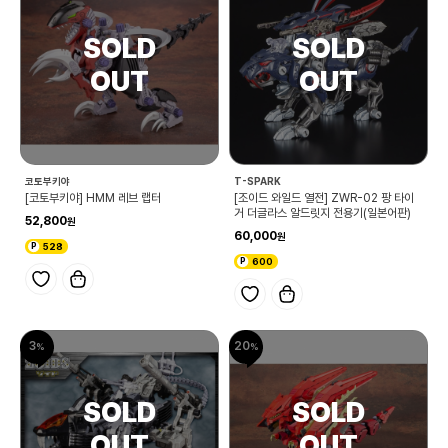
코토부키야
T-SPARK
[코토부키야] HMM 레브 랩터
[조이드 와일드 열전] ZWR-02 팡 타이
거 더글라스 알드릿지 전용기(일본어판)
52,800
60,000
528
600
3
20