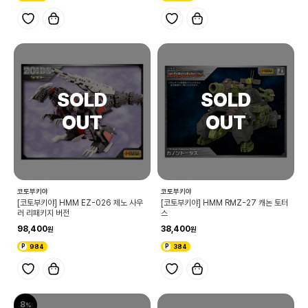
코토부키야
코토부키야
[코토부키야] HMM EZ-026 제노 사우
[코토부키야] HMM RMZ-27 캐논 토터
러 리패키지 버전
스
98,400
38,400
984
384
8