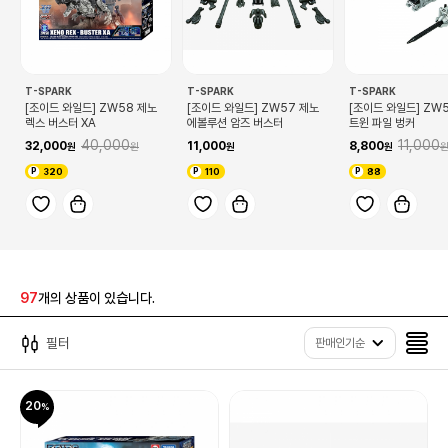
T-SPARK
T-SPARK
T-SPARK
[조이드 와일드] ZW58 제노
[조이드 와일드] ZW57 제노
[조이드 와일드] ZW
렉스 버스터 XA
에볼루션 암즈 버스터
트윈 파일 벙커
40,000
11,000
32,000
11,000
8,800
320
110
88
97
개의 상품이 있습니다.
필터
판매인기순
20