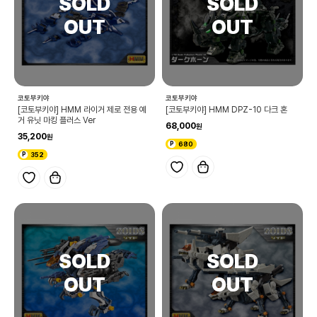
코토부키야
코토부키야
[코토부키야] HMM 라이거 제로 전용 예
[코토부키야] HMM DPZ-10 다크 혼
거 유닛 마킹 플러스 Ver
68,000
35,200
680
352