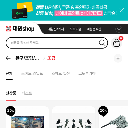
대원샵e캐시
도토리숲
마블컬렉션
0
완구/조립/봉
조립
제
전체
조이드 와일드
조이드 열전
코토부키야
신상품
베스트
20
20