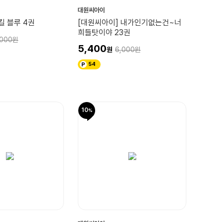
대원씨아이
킬 블루 4권
[대원씨아이] 내가인기없는건~너
희들탓이야 23권
,000
5,400
6,000
54
10