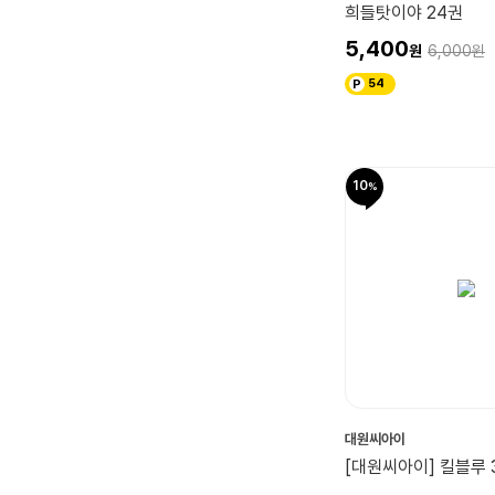
희들탓이야 24권
5,400
6,000
54
10
대원씨아이
[대원씨아이] 킬블루 