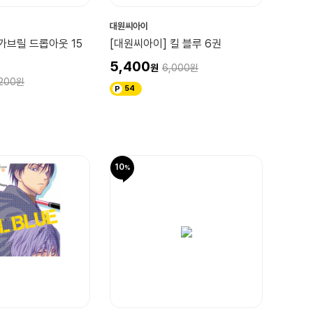
대원씨아이
가브릴 드롭아웃 15
[대원씨아이] 킬 블루 6권
5,400
6,000
200
54
10