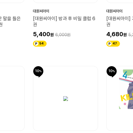
대원씨아이
대원씨아이
단 말을 들은
[대원씨아이] 방과 후 비밀 클럽 6
[대원씨아이] 
권
권
권
5,400
4,680
6,000
5,
54
47
10
10