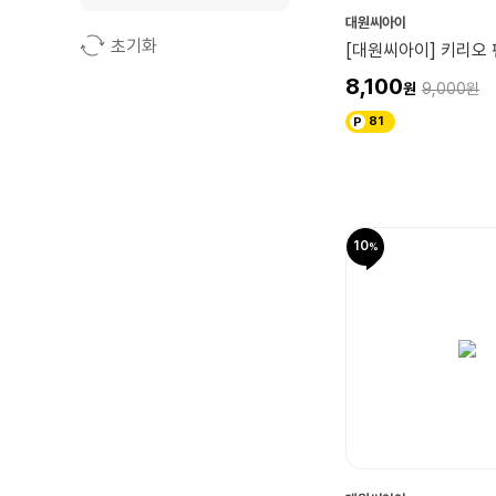
대원씨아이
초기화
[대원씨아이] 키리오 
8,100
9,000
81
10