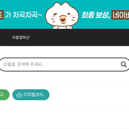
마블컬렉션
고
디지털코드