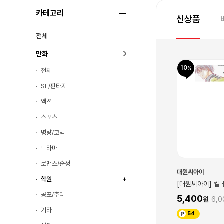
카테고리
신상품
전체
만화
10
10
전체
SF/판타지
액션
스포츠
명량/코믹
드라마
로맨스/순정
대원씨아이
대원씨아이
학원
오 팬클럽 FC
[대원씨아이] 킬 블루 12권
[대원씨아이] 킬 
공포/추리
5,400
5,400
0
6,000
6,0
기타
54
54