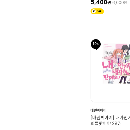
5,400
6,000
54
10
대원씨아이
[대원씨아이] 내가인
희들탓이야 28권