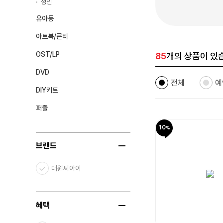
성인
유아동
아트북/콘티
OST/LP
85
개의 상품이 있
DVD
전체
예
DIY키트
퍼즐
10
브랜드
대원씨아이
혜택