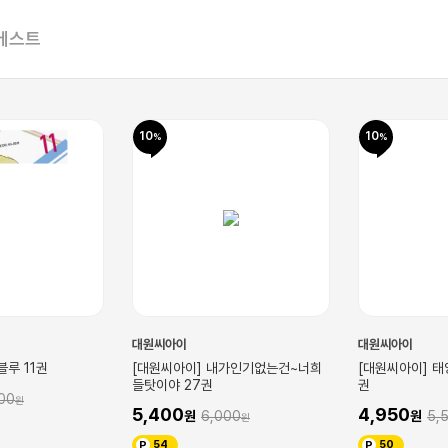
베스트
10
10
대원씨아이
대원씨아이
블루 11권
[대원씨아이] 내가인기없는건~너희
[대원씨아이] 태
들탓이야 27권
권
00
5,400
4,950
6,000
5,
54
50