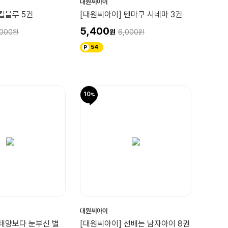
대원씨아이
킬블루 5권
[대원씨아이] 텐마쿠 시네마 3권
5,400
,000
6,000
54
10
대원씨아이
 태양보다 눈부신 별
[대원씨아이] 선배는 남자아이 8권