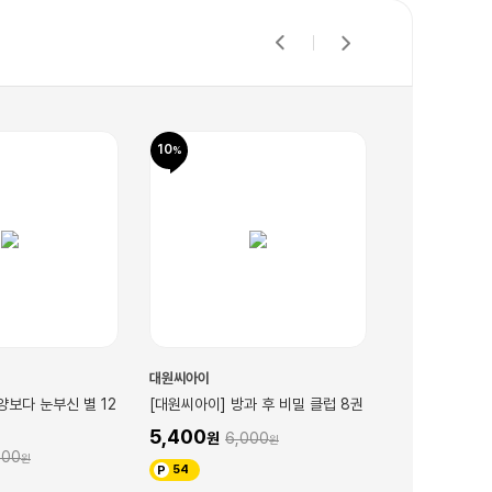
10
10
대원씨아이
대원씨아이
양보다 눈부신 별 12
[대원씨아이] 방과 후 비밀 클럽 8권
[대원씨아이] 킬
5,400
5,400
6,000
6,
500
54
54