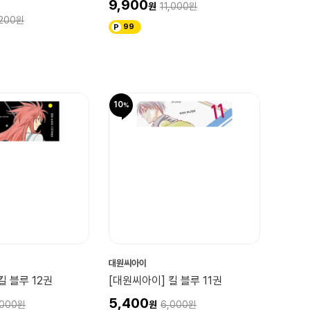
9,900
11,000
200
99
10
대원씨아이
킬 블루 12권
[대원씨아이] 킬 블루 11권
5,400
,000
6,000