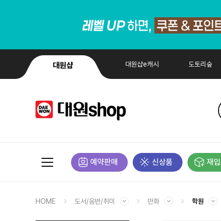
대원샵e캐시
도토리숲
대원샵
예약판매
신상품
재입
HOME
도서/음반/취미
만화
학원