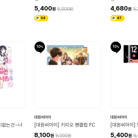
5,400
4,680
6,000
5,
54
47
10
10
대원씨아이
대원씨아이
기없는건~너
[대원씨아이] 키리오 팬클럽 FC
[대원씨아이] 
8,100
5,400
9,000
6