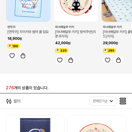
먼작귀
마녀배달부 키키
마녀배달부 키키
[먼작귀] 치이카와 썸머 쿨 담요
[마녀배달부 키키] 방석쿠션(리
[마녀배달부 키키] 
본과지지)
드(지지)
18,900
42,000
28,000
189
420
280
276
개의 상품이 있습니다.
필터
판매인기순