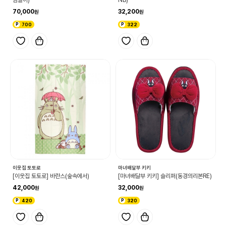
70,000
32,200
700
322
이웃집 토토로
마녀배달부 키키
[이웃집 토토로] 바란스(숲속에서)
[마녀배달부 키키] 슬리퍼(동경의리본RE)
42,000
32,000
420
320