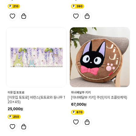
210
390
이웃집 토토로
마녀배달부 키키
[이웃집 토토로] 바란스(토토로와 등나무 1
[마녀배달부 키키] 쿠션(지지 초콜릿케익)
20x45)
67,000
25,000
670
250