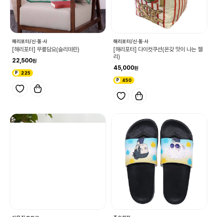
해리포터/신·동·사
해리포터/신·동·사
[해리포터] 무릎담요(슬리데린)
[해리포터] 다이컷쿠션(온갖 맛이 나는 젤
리)
22,500
45,000
225
450