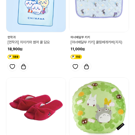
먼작귀
마녀배달부 키키
[먼작귀] 치이카와 썸머 쿨 담요
[마녀배달부 키키] 쿨링베개커버(지지)
18,900
11,000
189
110