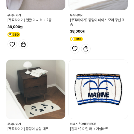
무직타이거
무직타이거
[무직타이거] 얼굴 미니 러그 2종
[무직타이거] 뚱랑이 페이스 모찌 쿠션 3
종
36,000
38,000
360
380
무직타이거
원피스 / ONE PIECE
[무직타이거] 뚱랑이 슬림 매트
[원피스] 마린 러그 거실매트