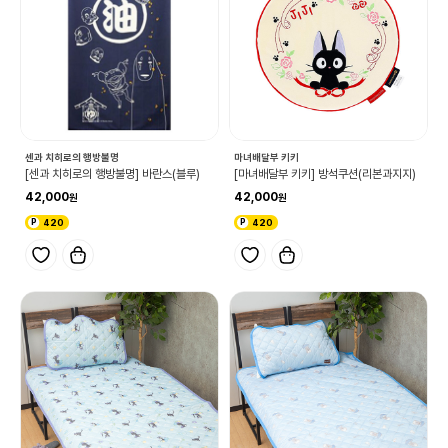
센과 치히로의 행방불명
마녀배달부 키키
[센과 치히로의 행방불명] 바란스(블루)
[마녀배달부 키키] 방석쿠션(리본과지지)
42,000
42,000
420
420