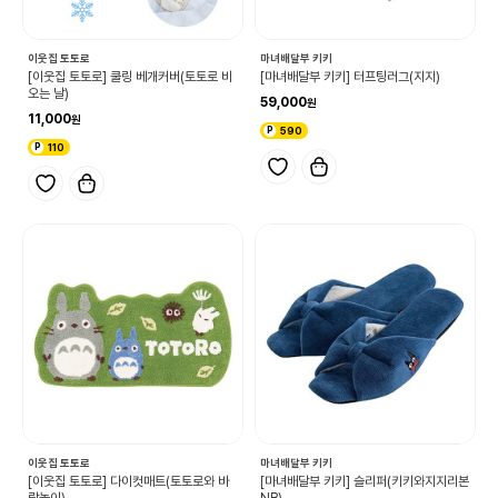
이웃집 토토로
마녀배달부 키키
[이웃집 토토로] 쿨링 베개커버(토토로 비
[마녀배달부 키키] 터프팅러그(지지)
오는 날)
59,000
11,000
590
110
이웃집 토토로
마녀배달부 키키
[이웃집 토토로] 다이컷매트(토토로와 바
[마녀배달부 키키] 슬리퍼(키키와지지리본
람놀이)
NB)