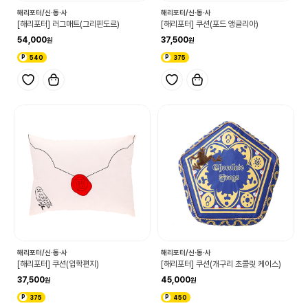
해리포터/신·동·사
해리포터/신·동·사
[해리포터] 러그매트(그리핀도르)
[해리포터] 쿠션(포드 앵글리아)
54,000
37,500
540
375
해리포터/신·동·사
해리포터/신·동·사
[해리포터] 쿠션(입학편지)
[해리포터] 쿠션(개구리 초콜릿 케이스)
37,500
45,000
375
450