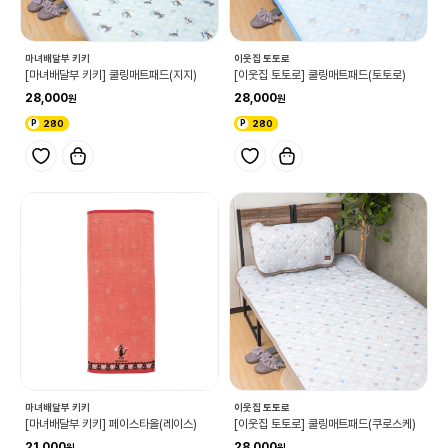
마녀배달부 키키
이웃집 토토로
[마녀배달부 키키] 쿨링매트패드(지지)
[이웃집 토토로] 쿨링매트패드(토토로)
28,000
28,000
280
280
마녀배달부 키키
이웃집 토토로
[마녀배달부 키키] 페이스타올(레이스)
[이웃집 토토로] 쿨링매트패드(쿠로스케)
21,000
28,000