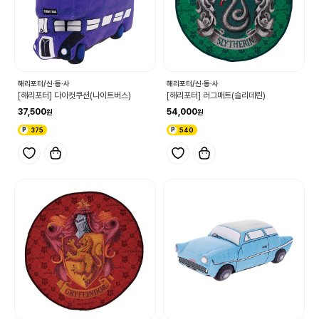
해리포터/신·동·사
해리포터/신·동·사
[해리포터] 다이컷쿠션(나이트버스)
[해리포터] 러그매트(슬리데린)
37,500
54,000
375
540