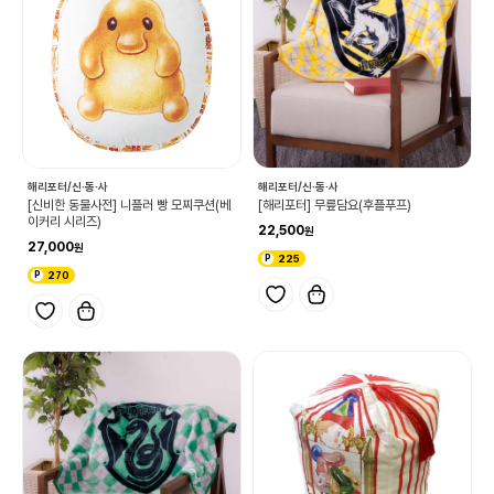
해리포터/신·동·사
해리포터/신·동·사
[신비한 동물사전] 니플러 빵 모찌쿠션(베
[해리포터] 무릎담요(후플푸프)
이커리 시리즈)
22,500
27,000
225
270