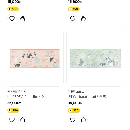
15,000
15,900
150
159
마녀배달부 키키
이웃집 토토로
[마녀배달부 키키] 매트(키친)
[이웃집 토토로] 매트(지름길)
35,000
35,000
350
350