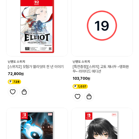
닌텐도 스위치
닌텐도 스위치
[스위치2] 모험가 엘리엇의 천 년 이야기
[특전증정][스위치] 교토 재너두 –앵화환
무– 리미티드 에디션
72,800
103,700
728
1,037