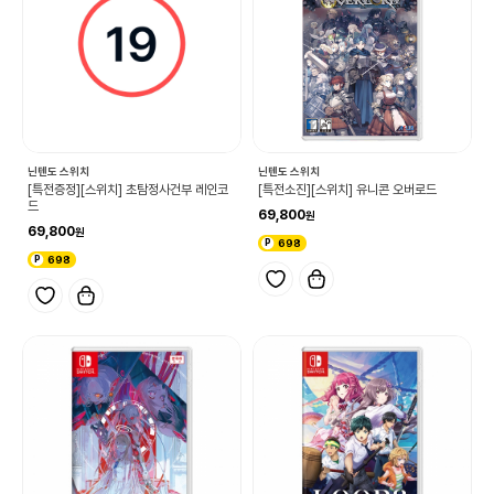
닌텐도 스위치
닌텐도 스위치
[특전증정][스위치] 초탐정사건부 레인코
[특전소진][스위치] 유니콘 오버로드
드
69,800
69,800
698
698