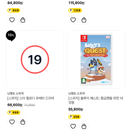
84,800
115,800
848
1,158
10
닌텐도 스위치
닌텐도 스위치
[스위치] 스타 멜로디 유메미 드리머
[스위치] 블루이 퀘스트: 황금펜을 위한 대
모험
66,600
74,000
55,800
666
558