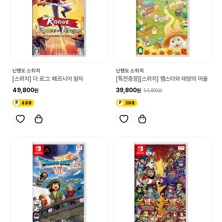
닌텐도 스위치
닌텐도 스위치
[스위치] 더 로그: 페르시아 왕자
[특전증정][스위치] 햄스터와 태양의 마을
49,800
39,800
54,800
498
398