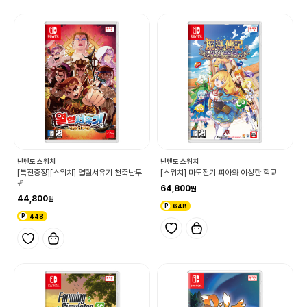
닌텐도 스위치
닌텐도 스위치
[특전증정][스위치] 열혈서유기 천축난투
[스위치] 마도전기 피아와 이상한 학교
편
64,800
44,800
648
448