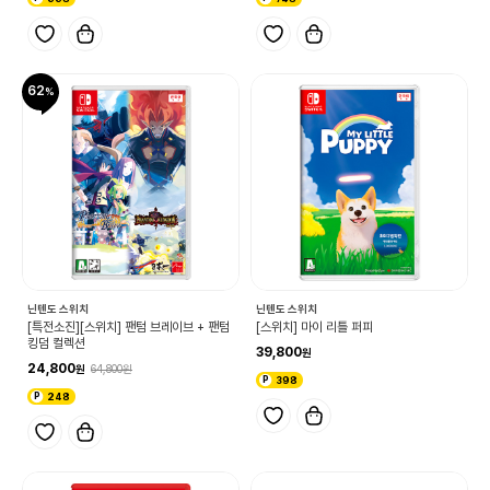
62
닌텐도 스위치
닌텐도 스위치
[특전소진][스위치] 팬텀 브레이브 + 팬텀
[스위치] 마이 리틀 퍼피
킹덤 컬렉션
39,800
24,800
64,800
398
248