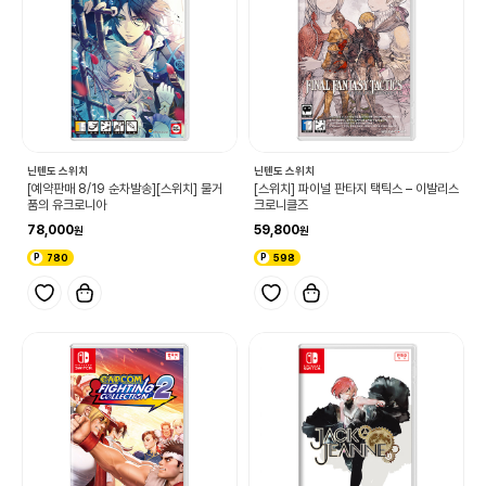
닌텐도 스위치
닌텐도 스위치
[예약판매 8/19 순차발송][스위치] 물거
[스위치] 파이널 판타지 택틱스 – 이발리스
품의 유크로니아
크로니클즈
78,000
59,800
780
598