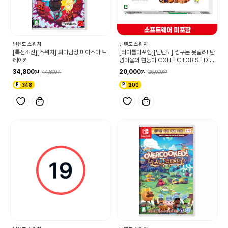
닌텐도 스위치
닌텐도 스위치
[특전소진][스위치] 퇴마탐정 미아즈마 브
[타이틀미포함][닌텐도] 짱구는 못말려! 탄
레이커
광마을의 흰둥이 COLLECTOR'S EDITI
ON
34,800
20,000
44,800
26,000
348
200