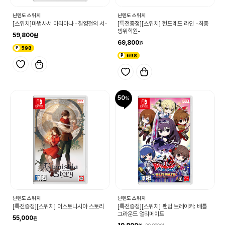
닌텐도 스위치
닌텐도 스위치
[스위치]마법사서 아리아나 -칠영걸의 서-
[특전증정][스위치] 헌드레드 라인 -최종
방위학원-
59,800
69,800
598
698
50
닌텐도 스위치
닌텐도 스위치
[특전증정][스위치] 어스토니시아 스토리
[특전증정][스위치] 팬텀 브레이커: 배틀
그라운드 얼티메이트
55,000