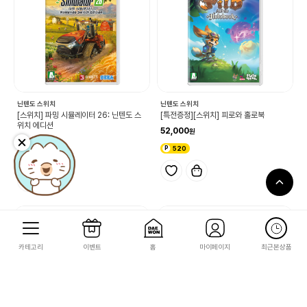
닌텐도 스위치
닌텐도 스위치
[스위치] 파밍 시뮬레이터 26: 닌텐도 스
[특전증정][스위치] 피로와 홀로북
위치 에디션
52,000
32,000
520
320
카테고리
이벤트
홈
마이페이지
최근본상품