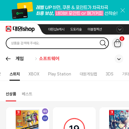
대원샵e캐시
도토리숲
마블컬렉션
0
게임
소프트웨어
2
스위치
XBOX
Play Station
대원게임랩
3DS
기타
신상품
베스트
예약
신규