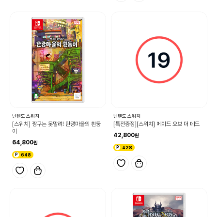
닌텐도 스위치
닌텐도 스위치
[스위치] 짱구는 못말려! 탄광마을의 흰둥
[특전증정][스위치] 메이드 오브 더 데드
이
42,800
64,800
428
648