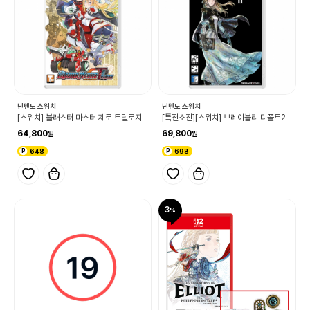
닌텐도 스위치
닌텐도 스위치
[스위치] 블래스터 마스터 제로 트릴로지
[특전소진][스위치] 브레이블리 디폴트2
64,800
69,800
648
698
3