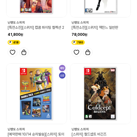
닌텐도 스위치
닌텐도 스위치
[특전소진][스위치] 캡콤 파이팅 컬렉션 2
[특전소진][스위치] 잭잔느 일반판
41,800
78,000
418
780
예약
신규
닌텐도 스위치
닌텐도 스위치
[예약판매 10/14 순차발송][스위치] 토이
[스위치] 컬드셉트 비긴즈