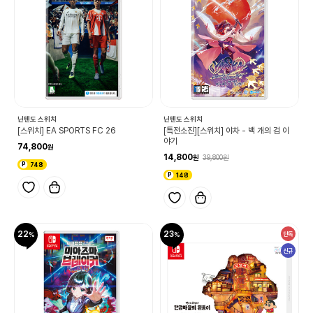
닌텐도 스위치
닌텐도 스위치
[스위치] EA SPORTS FC 26
[특전소진][스위치] 야차 - 백 개의 검 이
야기
74,800
14,800
39,800
748
148
22
23
단독
신규