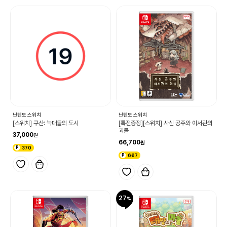
닌텐도 스위치
닌텐도 스위치
[스위치] 쿠산: 늑대들의 도시
[특전증정][스위치] 사신 공주와 이서관의
괴물
37,000
66,700
370
667
27