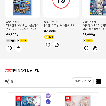
닌텐도 스위치
닌텐도 스위치
닌텐도 스위치
[예약판매 10/14 순차발송][스
[스위치] 쿠산: 늑대들의 도시
[예약판매 8/19 순차
위치] 토이스토리:레트로 라운
위치] 물거품의 유크
37,000
드업! + 토이스토리3 CE 더블
49,800
78,000
팩(Toy Story: Retro Round
370
up! + Toy Story 3 Comple
무료배송
498
780
te Edition Double Pack)
730
개의 상품이 있습니다.
필터
판매인기순
예약
신규