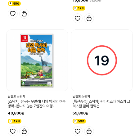
19,800
39,800
550
198
닌텐도 스위치
닌텐도 스위치
[스위치] 짱구는 못말려! 나와 박사의 여름
[특전증정][스위치] 판타지스타 아스카 크
방학~끝나지 않는 7일간의 여행~
리스탈 콤비 컬렉션
49,800
59,800
498
598