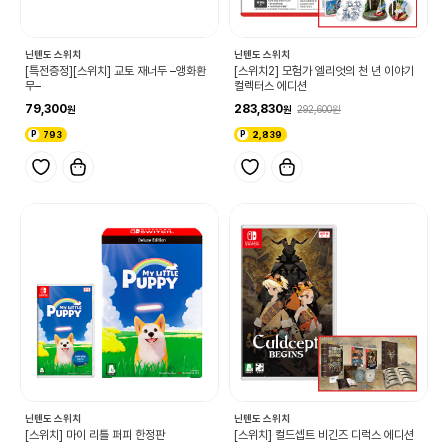
닌텐도 스위치
닌텐도 스위치
[특전증정][스위치] 교토 재너두 –앵화환
[스위치2] 모험가 엘리엇의 천 년 이야기
무–
컬렉터스 에디션
79,300
283,830
292,600
793
2,839
닌텐도 스위치
닌텐도 스위치
[스위치] 마이 리틀 퍼피 한정판
[스위치] 컬드셉트 비긴즈 디럭스 에디션