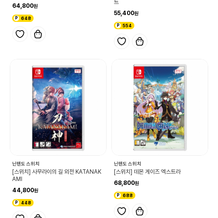
트
64,800
55,400
648
554
닌텐도 스위치
닌텐도 스위치
[스위치] 사무라이의 길 외전 KATANAK
[스위치] 데몬 게이즈 엑스트라
AMI
68,800
44,800
688
448