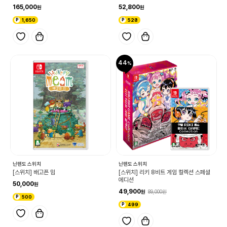
165,000
52,800
1,650
528
44
닌텐도 스위치
닌텐도 스위치
[스위치] 배고픈 밈
[스위치] 리키 8비트 게임 컬렉션 스페셜
에디션
50,000
49,900
89,000
500
499