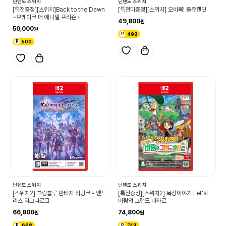
닌텐도 스위치
닌텐도 스위치
[특전증정][스위치]Back to the Dawn
[특전미증정][스위치] 오버쿡! 올유캔잇
~브레이크 더 애니멀 프리즌~
49,800
50,000
498
500
닌텐도 스위치
닌텐도 스위치
[스위치2] 그랑블루 판타지 리링크 - 엔드
[특전증정][스위치2] 목장이야기 Let's!
리스 라그나로크
바람의 그랜드 바자르
66,800
74,800
668
748