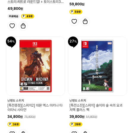
스토리:레트로 라운드업! + 토이스토리3
59,800
CE 더블 팩(Toy Story: Retro Roundu
49,800
p! + Toy Story 3 Complete Edition
598
Double Pack)
무료배송
498
54
27
닌텐도 스위치
닌텐도 스위치
[특전증정][스위치2] 데몬 엑스 마키나 타
[특전소진][스위치] 솔이와 숲 속의 요괴
이타닉 사이언
저택 플러스 팩
34,800
39,800
75,800
54,800
348
398