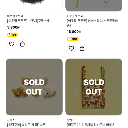
이웃집 토토로
이웃집 토토로
[이웃집 토토로] 브로치(쿠로스케)
[이웃집 토토로] 레이스팔찌(소토토로와
꽃)
9,800
18,000
98
180
산엑스
산엑스
[리락쿠마] 실리콘 참 5P 세트
[리락쿠마] 리유저블 장바구니 마켓백