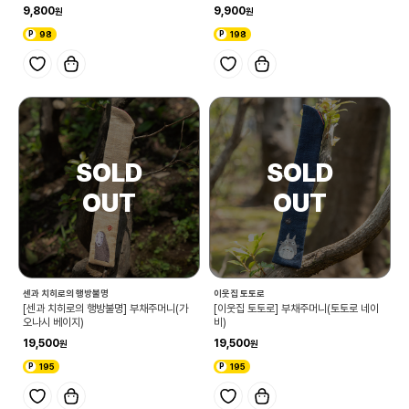
9,800
9,900
98
198
센과 치히로의 행방불명
이웃집 토토로
[센과 치히로의 행방불명] 부채주머니(가
[이웃집 토토로] 부채주머니(토토로 네이
오나시 베이지)
비)
19,500
19,500
195
195