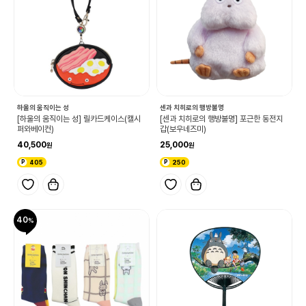
하울의 움직이는 성
센과 치히로의 행방불명
[하울의 움직이는 성] 릴카드케이스(캘시
[센과 치히로의 행방불명] 포근한 동전지
퍼와베이컨)
갑(보우네즈미)
40,500
25,000
405
250
40