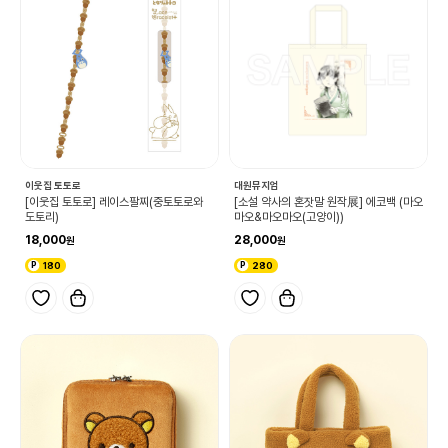
이웃집 토토로
대원뮤지엄
[이웃집 토토로] 레이스팔찌(중토토로와
[소설 약사의 혼잣말 원작展] 에코백 (마오
도토리)
마오&마오마오(고양이))
18,000
28,000
180
280