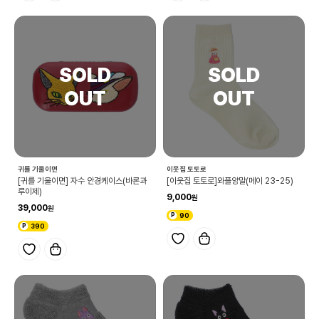
귀를 기울이면
이웃집 토토로
[귀를 기울이면] 자수 안경케이스(바론과
[이웃집 토토로]와플양말(메이 23-25)
루이제)
9,000
39,000
90
390