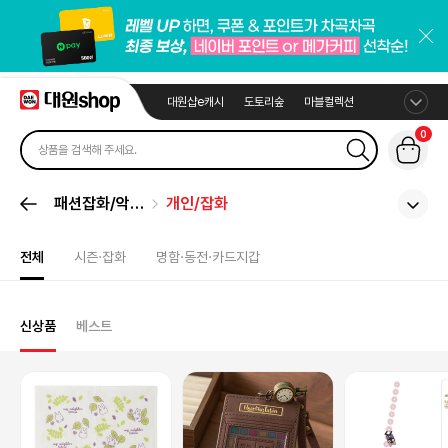
대원샵e캐시
도토리숲
마블컬렉션
0
패션잡화/악세
개인/잡화
서리
전체
시즌·잡화
명함·동전·카드지갑
신상품
베스트