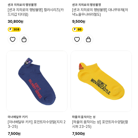
센과 치히로의 행방불명
센과 치히로의 행방불명
[센과 치히로의 행방불명] 컬러시리즈(카
[센과 치히로의 행방불명] 대나무부채(저
드지갑 티타임)
녁노을우나바라철도)
30,800
9,500
308
95
하울의 움직이는 성
마녀배달부 키키
[하울의 움직이는 성] 포인트자수양말(캘
[마녀배달부 키키] 포인트자수양말(지지 2
시퍼 23-25)
3-25)
7,500
7,500