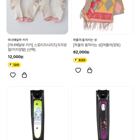
마녀배달부 키키
하울의 움직이는 성
[마녀배달부 키키] 스포티지시리즈(지지양
[하울의 움직이는 성]머플러(망토)
말/키키양말) (선택)
62,000
12,000
620
120