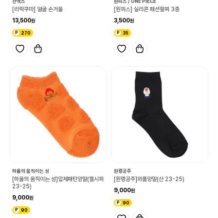
산엑스
원피스 / ONE PIECE
[리락쿠마] 얼굴 손거울
[원피스] 실리콘 패션팔찌 3종
13,500
3,500
270
35
하울의 움직이는 성
원령공주
[하울의 움직이는 성]입체패턴양말(켈시퍼
[원령공주]와플양말(산 23-25)
23-25)
9,000
9,000
90
90