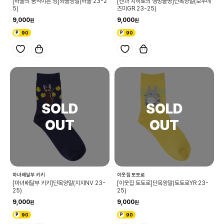
[하울의 움직이는 성]와플양말(하울 23-2
[센과 치히로의 행방불명]단목양말(보우네
5)
즈미GR 23-25)
9,000
9,000
90
90
마녀배달부 키키
이웃집 토토로
[마녀배달부 키키]단목양말(지지NV 23-
[이웃집 토토로]단목양말(토토로YR 23-
25)
25)
9,000
9,000
90
90