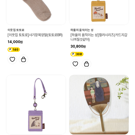
이웃집 토토로
하울의 움직이는 성
[이웃집 토토로]샤기장목양말(토토로BR)
[하울의 움직이는 성]컬러시리즈(카드지갑
나꺼질것같아)
14,000
30,800
140
308