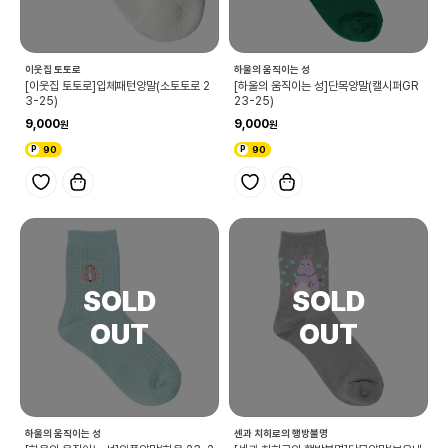
이웃집 토토로
하울의 움직이는 성
[이웃집 토토로]입체패턴양말(소토토로 2
[하울의 움직이는 성]단목양말(캘시퍼GR
3-25)
23-25)
9,000
9,000
90
90
하울의 움직이는 성
센과 치히로의 행방불명