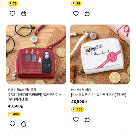
75
75
센과 치히로의 행방불명
마녀배달부 키키
[센과 치히로의 행방불명] 릴카드케이스
[마녀배달부 키키] 릴카드케이스(초대장)
(우나바라전철)
40,500
40,500
405
405