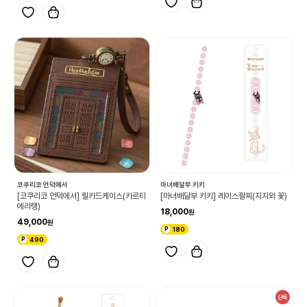
코쿠리코 언덕에서
마녀배달부 키키
[코쿠리코 언덕에서] 릴카드케이스(카르티
[마녀배달부 키키] 레이스팔찌(지지와 꽃)
에라탱)
18,000
49,000
180
490
단독