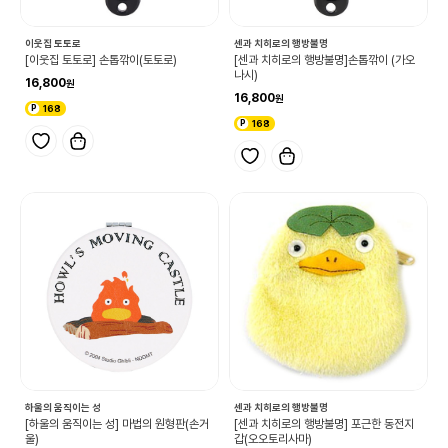
이웃집 토토로
센과 치히로의 행방불명
[이웃집 토토로] 손톱깎이(토토로)
[센과 치히로의 행방불명]손톱깎이 (가오
나시)
16,800
16,800
168
168
하울의 움직이는 성
센과 치히로의 행방불명
[하울의 움직이는 성] 마법의 원형판(손거
[센과 치히로의 행방불명] 포근한 동전지
울)
갑(오오토리사마)