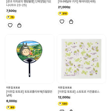
[센과 치히로의 행방불명] 단목양말(가오
[마녀배달부 키키] 헤어터번(국화)
나시자수 23-25)
21,000
7,500
210
75
이웃집 토토로
이웃집 토토로
[이웃집 토토로] 토토로폴리부채(5월맑은
[이웃집 토토로] 소토토로 키친클로스
날에)
12,000
6,000
120
60