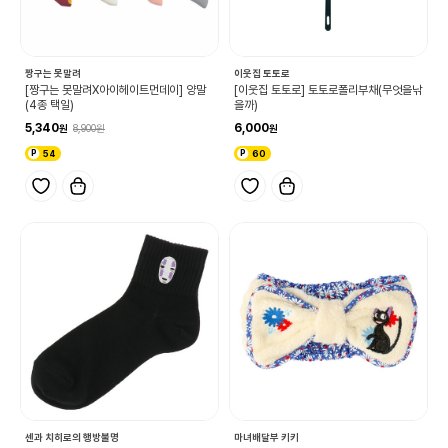
짱구는 못말려
이웃집 토토로
[짱구는 못말려X아이헤이트먼데이] 양말
[이웃집 토토로] 토토로폴리부채(무엇을낚
(4종 택일)
을까)
5,340
6,000
8,900
54
60
센과 치히로의 행방불명
마녀배달부 키키