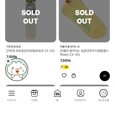
이웃집 토토로
하울의 움직이는 성
[이웃집 토토로]리브양말(토토로 23-25)
[하울의 움직이는 성]포인트자수양말(캘시
퍼ver2 23-25)
7,500
7,500
75
75
카테고리
이벤트
홈
마이페이지
최근본상품