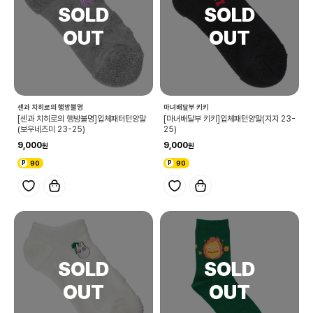
센과 치히로의 행방불명
마녀배달부 키키
[센과 치히로의 행방불명]입체패터턴양말
[마녀배달부 키키]입체패턴양말(지지 23-
(보우네즈미 23-25)
25)
9,000
9,000
90
90