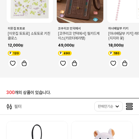
이웃집 토토로
코쿠리코 언덕에서
마녀배달부 키키
[이웃집 토토로] 소토토로 키친
[코쿠리코 언덕에서] 릴카드케
[마녀배달부 키키] 
클로스
이스(카르티에라탱)
(지지와 꽃)
12,000
49,000
18,000
120
490
180
300
개의 상품이 있습니다.
필터
판매인기순