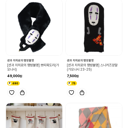
센과 치히로의 행방불명
센과 치히로의 행방불명
[센과 치히로의 행방불명] 쁘띠목도리(가
[센과 치히로의 행방불명] 스니커즈양말
오나시)
(가오나시 23-25)
49,000
7,500
490
75