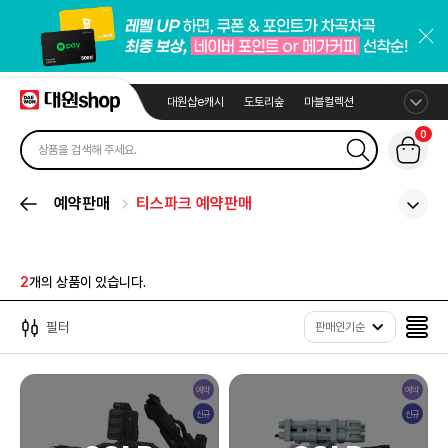
대원샵e캐시
도토리숲
마블컬렉션
0
예약판매
티스파크 예약판매
2
개의 상품이 있습니다.
필터
판매인기순
예약
예약
신규
신규