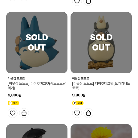
이웃집 토토로
이웃집 토토로
[이웃집 토토로] 다이컷마그넷(중토토로달
[이웃집 토토로] 다이컷마그넷(오카리나토
리기)
토로)
9,800
9,800
98
98