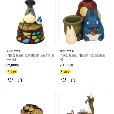
이웃집 토토로
이웃집 토토로
[이웃집 토토로] 스테인드글라스보석함(토
[이웃집 토토로] 다용도케이스(중소토토
토로와춤)
로)
32,000
28,000
320
280