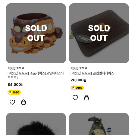
이웃집 토토로
이웃집 토토로
[이웃집 토토로] 소품케이스(고양이버스와
[이웃집 토토로] 골덴멀티케이스
토토로)
28,000
84,000
280
840