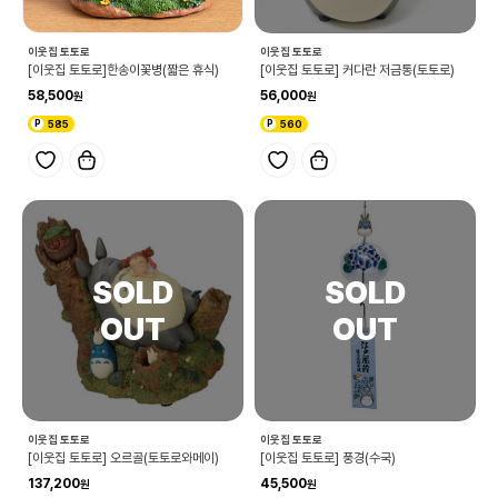
이웃집 토토로
이웃집 토토로
[이웃집 토토로]한송이꽃병(짧은 휴식)
[이웃집 토토로] 커다란 저금통(토토로)
58,500
56,000
585
560
이웃집 토토로
이웃집 토토로
[이웃집 토토로] 오르골(토토로와메이)
[이웃집 토토로] 풍경(수국)
137,200
45,500