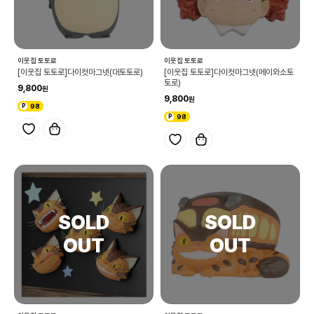
이웃집 토토로
이웃집 토토로
[이웃집 토토로]다이컷마그넷(대토토로)
[이웃집 토토로]다이컷마그넷(메이와소토
토로)
9,800
9,800
98
98