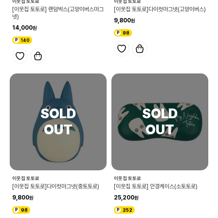
이웃집 토토로
이웃집 토토로
[이웃집 토토로] 랜덤박스(고양이버스마그
[이웃집 토토로]다이컷마그넷(고양이버스)
넷)
9,800
14,000
98
140
이웃집 토토로
이웃집 토토로
[이웃집 토토로]다이컷마그넷(중토토로)
[이웃집 토토로] 안경케이스(소토토로)
9,800
25,200
98
252