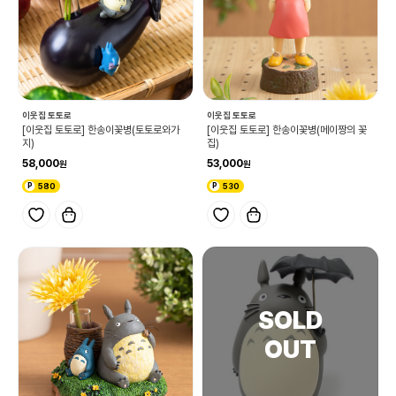
이웃집 토토로
이웃집 토토로
[이웃집 토토로] 한송이꽃병(메이짱의 꽃
[이웃집 토토로] 한송이꽃병(토토로와가
집)
지)
53,000
58,000
530
580