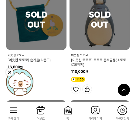
이웃집 토토로
이웃집 토토로
[이웃집 토토로] 손거울(라운드)
[이웃집 토토로] 토토로 큰저금통(소토토
로와함께)
16,800
110,000
168
1,100
카테고리
이벤트
홈
마이페이지
최근본상품