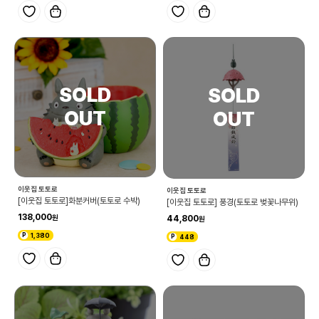
이웃집 토토로
이웃집 토토로
[이웃집 토토로]화분커버(토토로 수박)
[이웃집 토토로] 풍경(토토로 벚꽃나무위)
138,000
44,800
1,380
448