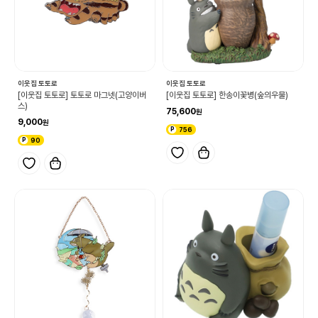
이웃집 토토로
이웃집 토토로
[이웃집 토토로] 토토로 마그넷(고양이버
[이웃집 토토로] 한송이꽃병(숲의우물)
스)
75,600
9,000
756
90