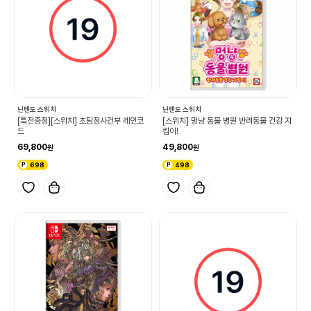
닌텐도 스위치
닌텐도 스위치
[특전증정][스위치] 초탐정사건부 레인코
[스위치] 멍냥 동물 병원 반려동물 건강 지
드
킴이!
69,800
49,800
698
498