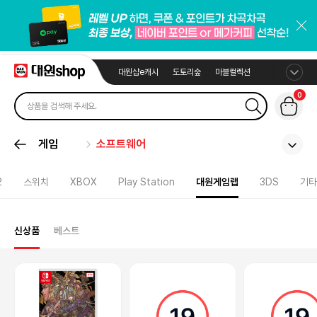
대원샵e캐시
도토리숲
마블컬렉션
0
게임
소프트웨어
2
스위치
XBOX
Play Station
대원게임랩
3DS
기타
신상품
베스트