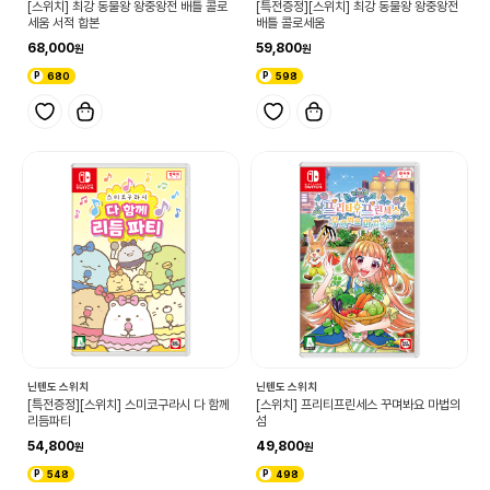
[스위치] 최강 동물왕 왕중왕전 배틀 콜로
[특전증정][스위치] 최강 동물왕 왕중왕전
세움 서적 합본
배틀 콜로세움
68,000
59,800
680
598
닌텐도 스위치
닌텐도 스위치
[특전증정][스위치] 스미코구라시 다 함께
[스위치] 프리티프린세스 꾸며봐요 마법의
리듬파티
섬
54,800
49,800
548
498