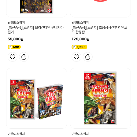
닌텐도 스위치
닌텐도 스위치
[특전증정][스위치] 브리간다인 루나지아
[특전증정][스위치] 초탐정사건부 레인코
전기
드 한정판
59,800
129,800
598
1,298
닌텐도 스위치
닌텐도 스위치