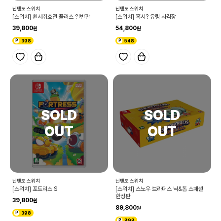
닌텐도 스위치
닌텐도 스위치
[스위치] 환세취호전 플러스 일반판
[스위치] 혹시? 유령 사격장
39,800
54,800
398
548
닌텐도 스위치
닌텐도 스위치
[스위치] 포트리스 S
[스위치] 스노우 브라더스 닉&톰 스페셜
한정판
39,800
89,800
398
898