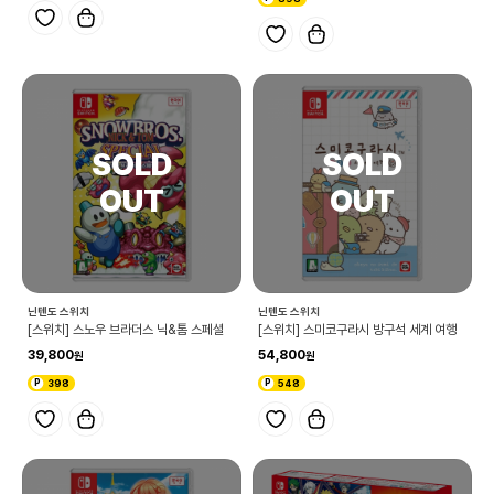
닌텐도 스위치
닌텐도 스위치
[스위치] 스노우 브라더스 닉&톰 스페셜
[스위치] 스미코구라시 방구석 세계 여행
39,800
54,800
398
548