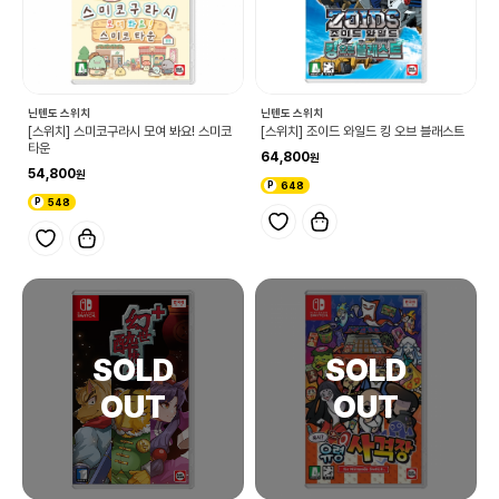
닌텐도 스위치
닌텐도 스위치
[스위치] 스미코구라시 모여 봐요! 스미코
[스위치] 조이드 와일드 킹 오브 블래스트
타운
64,800
54,800
648
548