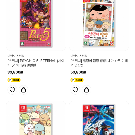
닌텐도 스위치
닌텐도 스위치
[스위치] PSYCHIC 5: ETERNAL (사이
[스위치] 엉덩이 탐정 뿡뿡! 내가 바로 미래
킥 5: 이터널) 일반판
의 명탐정!
39,800
59,800
398
598