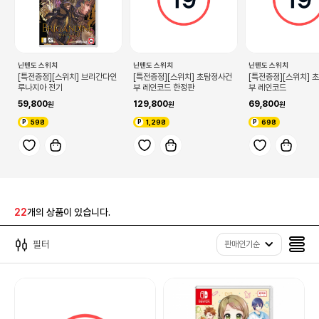
닌텐도 스위치
닌텐도 스위치
닌텐도 스위치
[특전증정][스위치] 브리간다인
[특전증정][스위치] 초탐정사건
[특전증정][스위치] 
루나지아 전기
부 레인코드 한정판
부 레인코드
59,800
129,800
69,800
598
1,298
698
22
개의 상품이 있습니다.
필터
판매인기순