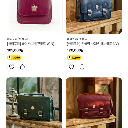
해리포터/신·동·사
해리포터/신·동·사
[해리포터] 숄더백(그리핀도르 WIN)
[해리포터] 엠블럼 사첼백(래번클로 NV)
105,000
120,000
1,050
1,200