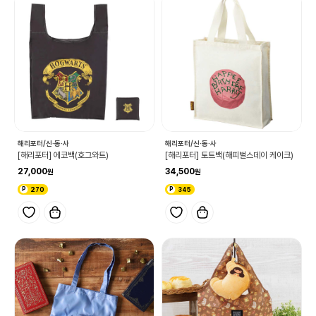
해리포터/신·동·사
해리포터/신·동·사
[해리포터] 에코백(호그와트)
[해리포터] 토트백(해피벌스데이 케이크)
27,000
34,500
270
345