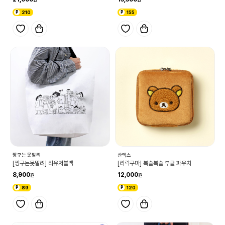
210
155
짱구는 못말려
산엑스
[짱구는못말려] 리유저블백
[리락쿠마] 복슬복슬 부클 파우치
8,900
12,000
89
120