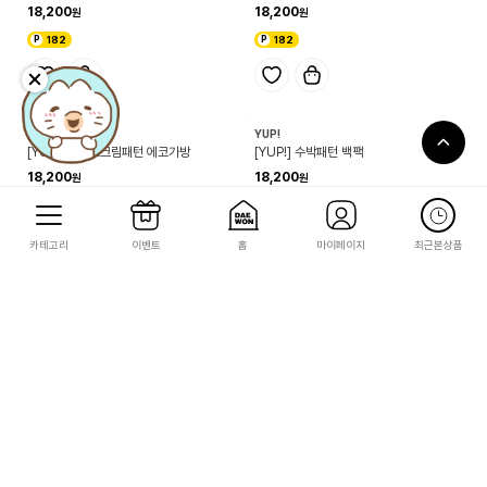
이웃집 토토로
이웃집 토토로
[이웃집 토토로]나무열매시리즈(백팩)
[이웃집 토토로]나무열매시리즈(보스턴백)
70,000
64,000
700
640
카테고리
이벤트
홈
마이페이지
최근본상품
YUP!
YUP!
[YUP!] 핫도그패턴 에코가방
[YUP!] 피자패턴 에코가방
18,200
18,200
182
182