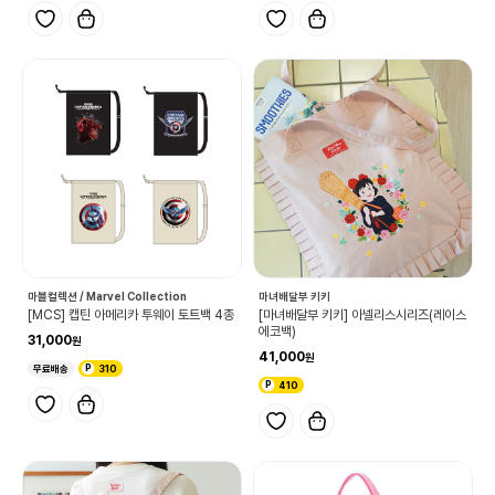
마블컬렉션 / Marvel Collection
마녀배달부 키키
[MCS] 캡틴 아메리카 투웨이 토트백 4종
[마녀배달부 키키] 아넬리스시리즈(레이스
에코백)
31,000
41,000
무료배송
310
410