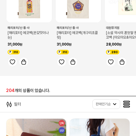
해리포터/신·동·사
해리포터/신·동·사
대원뮤지엄
[해리포터] 에코백(온갖맛이나
[해리포터] 에코백(개구리초콜
[소설 약사의 혼잣말 
는)
릿)
코백 (마오마오&마오
이))
31,000
31,000
28,000
310
310
280
204
개의 상품이 있습니다.
필터
판매인기순
단독
신규