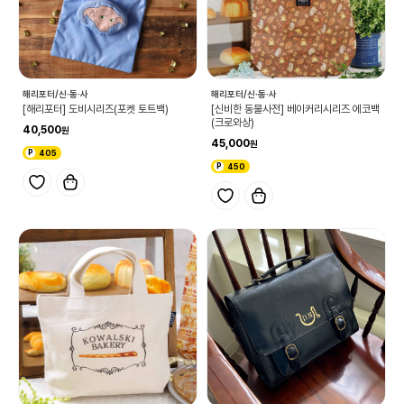
해리포터/신·동·사
해리포터/신·동·사
[해리포터] 도비시리즈(포켓 토트백)
[신비한 동물사전] 베이커리시리즈 에코백
(크로와상)
40,500
45,000
405
450