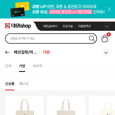
대원샵e캐시
도토리숲
마블컬렉션
0
패션잡화/악세
가방
서리
전체
가방
에코백
신상품
베스트