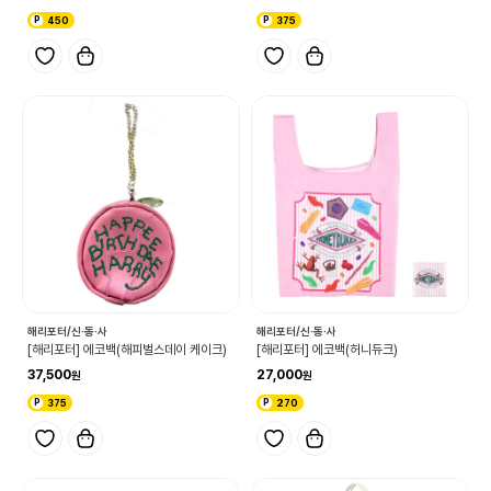
450
375
해리포터/신·동·사
해리포터/신·동·사
[해리포터] 에코백(해피벌스데이 케이크)
[해리포터] 에코백(허니듀크)
37,500
27,000
375
270