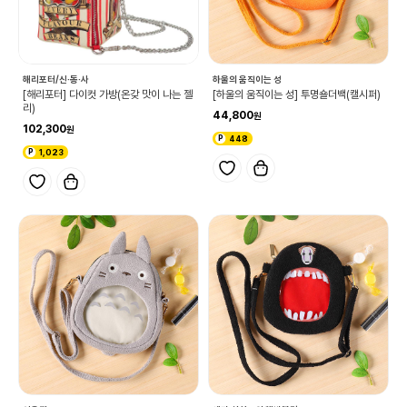
해리포터/신·동·사
하울의 움직이는 성
[해리포터] 다이컷 가방(온갖 맛이 나는 젤
[하울의 움직이는 성] 투명숄더백(캘시퍼)
리)
44,800
102,300
448
1,023