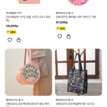
마녀배달부 키키
해리포터/신·동·사
[마녀배달부 키키] 와플 시리즈 (미니 토트
[해리포터] 해피벌스데이 케이크 가방
백)
97,500
28,000
975
280
해리포터/신·동·사
해리포터/신·동·사
[해리포터] 토트백(해리포터의 생일 케이
[해리포터] 토트백(블랙가문 시리즈)