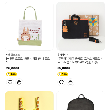
이웃집 토토로
무직타이거
[이웃집 토토로] 와플 시리즈 (미니 토트
[무직타이거][선물세트] 포커스 기프트 세
백)
트 (스트랩 노트북파우치+인형 키링)
28,000
59,900
280
599