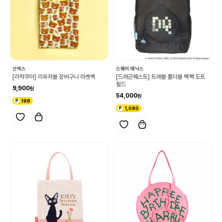
산엑스
스퀘어 에닉스
[리락쿠마] 리유저블 장바구니 마켓백
[드래곤퀘스트] 트래블 폴더블 백팩 도트
필드
9,900
54,000
198
1,080