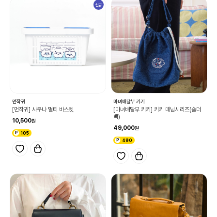
신규
먼작귀
마녀배달부 키키
[먼작귀] 사우나 멀티 바스켓
[마녀배달부 키키] 키키 데님시리즈(숄더
백)
10,500
49,000
105
490