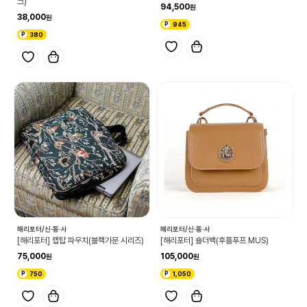
크)
94,500
38,000
945
380
해리포터/신·동·사
해리포터/신·동·사
[해리포터] 랩탑 파우치(블랙가문 시리즈)
[해리포터] 숄더백(후플푸프 MUS)
75,000
105,000
750
1,050