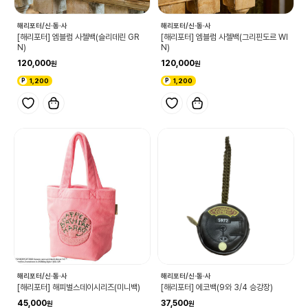
해리포터/신·동·사
해리포터/신·동·사
[해리포터] 엠블럼 사첼백(슬리데린 GR
[해리포터] 엠블럼 사첼백(그리핀도르 WI
N)
N)
120,000
120,000
1,200
1,200
해리포터/신·동·사
해리포터/신·동·사
[해리포터] 해피벌스데이시리즈(미니백)
[해리포터] 에코백(9와 3/4 승강장)
45,000
37,500