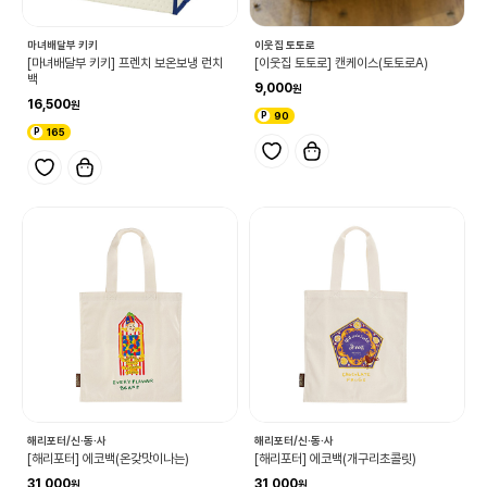
마녀배달부 키키
이웃집 토토로
[마녀배달부 키키] 프렌치 보온보냉 런치
[이웃집 토토로] 캔케이스(토토로A)
백
9,000
16,500
90
165
해리포터/신·동·사
해리포터/신·동·사
[해리포터] 에코백(온갖맛이나는)
[해리포터] 에코백(개구리초콜릿)
31,000
31,000