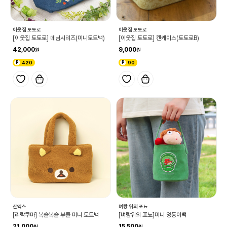
이웃집 토토로
이웃집 토토로
[이웃집 토토로] 데님시리즈(미니토트백)
[이웃집 토토로] 캔케이스(토토로B)
42,000
9,000
420
90
산엑스
벼랑 위의 포뇨
[리락쿠마] 복슬복슬 부클 미니 토트백
[벼랑위의 포뇨]미니 양동이백
21,000
15,500