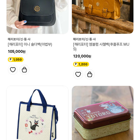
해리포터/신·동·사
해리포터/신·동·사
[해리포터] 미니 숄더백(마법부)
[해리포터] 엠블럼 사첼백(후플푸프 MU
S)
105,000
120,000
1,050
1,200