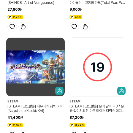
(SHINOBI: Art of Vengeance)
아이슬린 - 고통의 파도(Total War: WA
RHAMMER III - Aislinn – Tides of T
27,800
9,000
orment)
2,780
450
STEAM
STEAM
[STEAM][코드발송] 나유타의 궤적: 카이
[STEAM][코드발송] 용과 같이 극3 / 용
(Nayuta no Kiseki: KAI)
과 같이3 외전 다크 타이스 디럭스 에디션
(Yakuza Kiwami 3 & Dark Ties Del
41,400
87,200
uxe Edition)
2,070
8,720