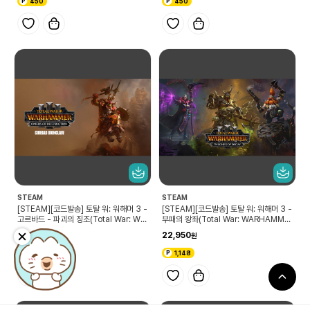
450
450
STEAM
STEAM
[STEAM][코드발송] 토탈 워: 워해머 3 -
[STEAM][코드발송] 토탈 워: 워해머 3 -
고르바드 - 파괴의 징조(Total War: WA
부패의 왕좌(Total War: WARHAMME
RHAMMER III - Gorbad – Omens o
R III – Thrones of Decay)
9,000
22,950
f Destruction)
450
1,148