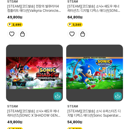
STEAM
STEAM
[STEAM][코드발송] 전장의 발큐리아4
[STEAM][코드발송] 소닉×섀도우 제너
컴플리트 에디션(Valkyria Chronicles
레이션즈: 디지털 디럭스 에디션(SONIC
4 Complete Edition)
X SHADOW GENERATIONS Digital
49,800
64,800
Deluxe Edition)
2,490
3,240
STEAM
STEAM
[STEAM][코드발송] 소닉×섀도우 제너
[STEAM][코드발송] 소닉 슈퍼스타즈 디
레이션즈(SONIC X SHADOW GENER
지털 디럭스 에디션(Sonic Superstars
ATIONS)
Digital Deluxe Edition)
49,800
54,800