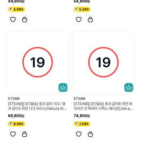
49,800
54,800
4,980
5,480
STEAM
STEAM
[STEAM][코드발송] 용과 같이 극3 / 용
[STEAM][코드발송] 용과 같이8 외전 파
과 같이3 외전 다크 타이스(Yakuza Kiw
이리츠 인 하와이 디럭스 에디션(Like a
ami 3 & Dark Ties)
Dragon: Pirate Yakuza in Hawaii D
69,800
74,800
eluxe Edition)
6,980
7,480