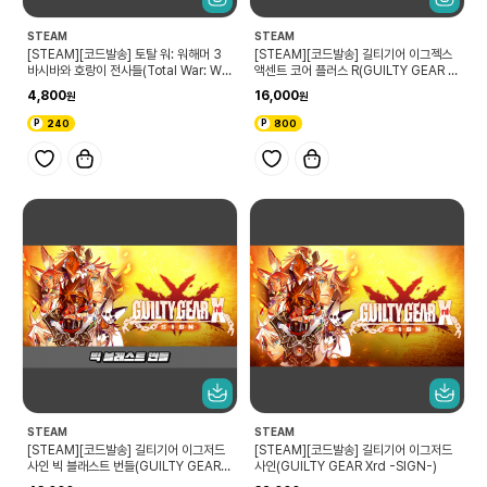
STEAM
STEAM
[STEAM][코드발송] 토탈 워: 워해머 3
[STEAM][코드발송] 길티기어 이그젝스
바시바와 호랑이 전사들(Total War: WA
액센트 코어 플러스 R(GUILTY GEAR X
RHAMMER III - Bhashiva – Charact
X ACCENT CORE PLUS R)
4,800
16,000
er Pack)
240
800
STEAM
STEAM
[STEAM][코드발송] 길티기어 이그저드
[STEAM][코드발송] 길티기어 이그저드
사인 빅 블래스트 번들(GUILTY GEAR X
사인(GUILTY GEAR Xrd -SIGN-)
rd -SIGN- Big Blast Bundle)