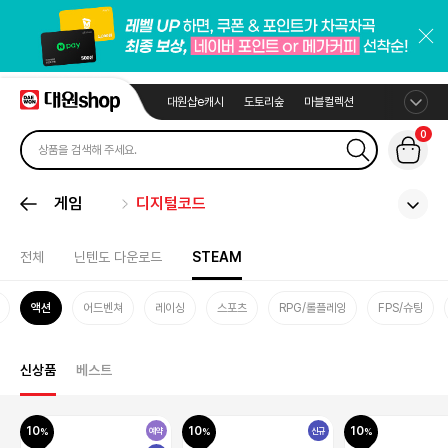
대원샵e캐시
도토리숲
마블컬렉션
0
게임
디지털코드
전체
닌텐도 다운로드
STEAM
액션
어드벤쳐
레이싱
스포츠
RPG/롤플레잉
FPS/슈팅
신상품
베스트
10
10
10
예약
신규