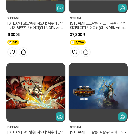
STEAM
STEAM
[STEAM][코드발송] 시노비: 복수의 참격
[STEAM][코드발송] 시노비: 복수의 참격
- 세가 빌런즈 스테이지(SHINOBI: Art o
디지털 디럭스 에디션(SHINOBI: Art of
f Vengeance - SEGA Villains Stag
Vengeance Digital Deluxe Editio
6,300
37,800
e)
n)
315
3,780
STEAM
STEAM
[STEAM][코드발송] 시노비: 복수의 참격
[STEAM][코드발송] 토탈 워: 워해머 3 -