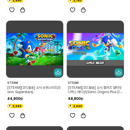
2,490
2,740
STEAM
STEAM
[STEAM][코드발송] 소닉 슈퍼스타즈(S
[STEAM][코드발송] 소닉 컬러즈 얼티밋
onic Superstars)
디럭스 에디션(Sonic Origins Plus Del
uxe Edition)
44,800
48,800
2,240
2,440