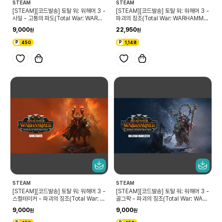
STEAM
STEAM
[STEAM][코드발송] 토탈 워: 워해머 3 -
[STEAM][코드발송] 토탈 워: 워해머 3 -
사일 - 고통의 파도(Total War: WARHA
파괴의 징조(Total War: WARHAMME
MMER III - Sayl – Tides of Tormen
R III - Omens of Destruction)
9,000
22,950
t)
450
1,148
STEAM
STEAM
[STEAM][코드발송] 토탈 워: 워해머 3 -
[STEAM][코드발송] 토탈 워: 워해머 3 -
스컬테이커 - 파괴의 징조(Total War: W
골그팍 - 파괴의 징조(Total War: WAR
ARHAMMER III - Skulltaker – Ome
HAMMER III - Golgfag – Omens of
9,000
9,000
ns of Destruction)
Destruction)