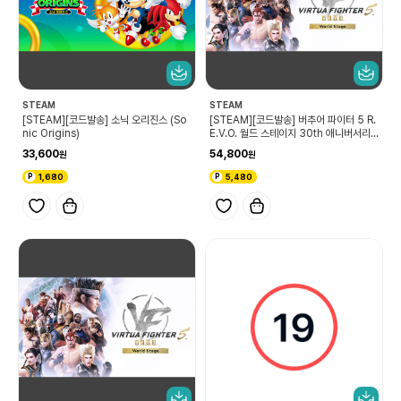
STEAM
STEAM
[STEAM][코드발송] 소닉 오리진스 (So
[STEAM][코드발송] 버추어 파이터 5 R.
nic Origins)
E.V.O. 월드 스테이지 30th 애니버서리
에디션
33,600
54,800
1,680
5,480