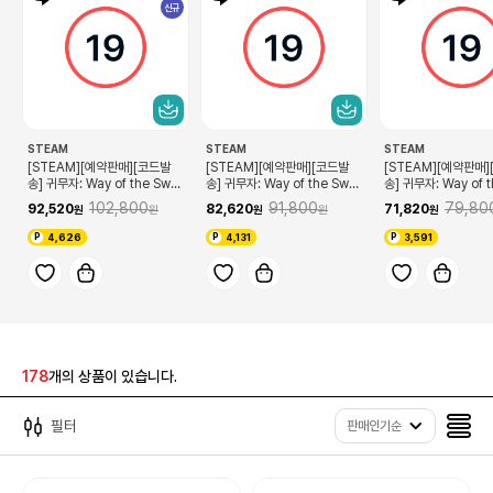
신규
STEAM
STEAM
STEAM
[STEAM][예약판매][코드발
[STEAM][예약판매][코드발
[STEAM][예약판매
송] 귀무자: Way of the Swor
송] 귀무자: Way of the Swor
송] 귀무자: Way of t
d 프리미엄 디럭스 에디션(9/4
d 디럭스 에디션(9/4 코드확인
d(9/4 코드확인 가능
102,800
91,800
79,80
92,520
82,620
71,820
코드확인 가능)
가능)
4,626
4,131
3,591
178
개의 상품이 있습니다.
필터
판매인기순