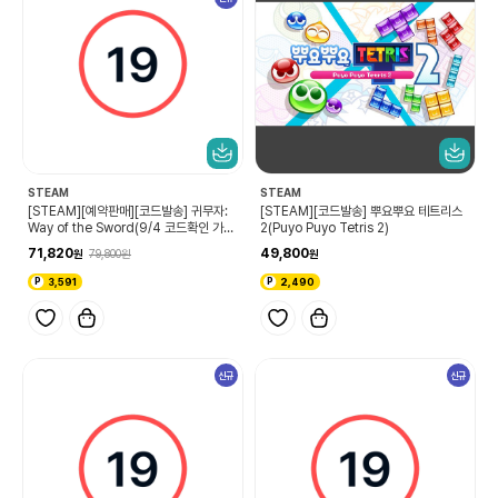
STEAM
STEAM
[STEAM][예약판매][코드발송] 귀무자:
[STEAM][코드발송] 뿌요뿌요 테트리스
Way of the Sword(9/4 코드확인 가
2(Puyo Puyo Tetris 2)
능)
71,820
49,800
79,800
3,591
2,490
신규
신규