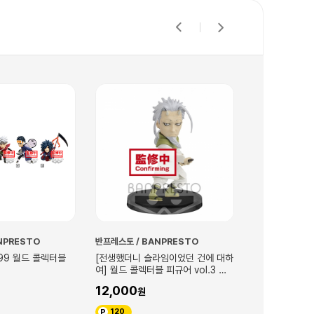
반프레스토 / BANPRESTO
블리자드
[전생했더니 슬라임이었던 건에 대하
[블리자드][오버워치] 정커퀸 스태츄
여] 월드 콜렉터블 피규어 vol.3 하
1,150,000
쿠로우
12,000
11,500
120