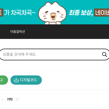
마블컬렉션
고
디지털코드
기타