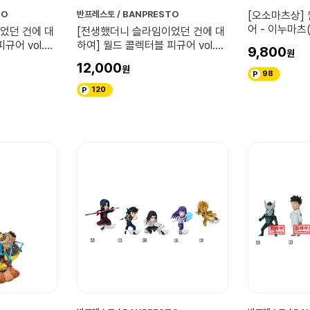
TO
반프레스토 / BANPRESTO
[오소마츠상]
어 - 이누마츠
었던 건에 대
[전생했더니 슬라임이었던 건에 대
규어 vol.2
하여] 월드 콜렉터블 피규어 vol.2
9,800
시즈
12,000
98
120