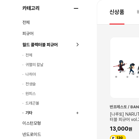
카테고리
신상품
전체
피규어
월드 콜렉터블 피규어
전체
귀멸의 칼날
나히아
전생슬
원피스
드래곤볼
블리자드
반프레스토 / BANPRESTO
기타
[블리자드][오버워치] 정커퀸 스태츄
[나루토] NARUTOP99 월드 콜렉
터블 피규어 vol.3
1,150,000
이스턴모형
13,000
11,500
넨도로이드
130