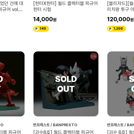
었던 건에 대
[헌터X헌터] 월드 콜렉터블 피규어
[블리자드][
규어 vol.3
헌터 시험
리치왕 투구 
14,000
120,000
140
1,200
단독
TO
반프레스토 / BANPRESTO
반프레스토 / BA
렉터블 피규어
[괴수8호] 월드 콜렉터블 피규어
[괴수 8호] 