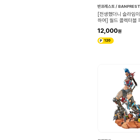
반프레스토 / BANPRES
[전생했더니 슬라임이
하여] 월드 콜렉터블 피
시온
12,000
120