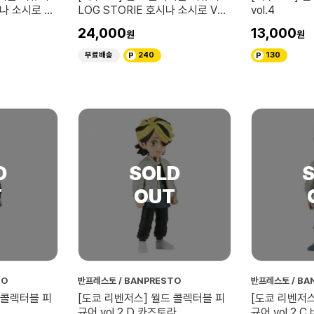
시나 소시로 VS
LOG STORIE 호시나 소시로 VS
vol.4
괴수8호
24,000
13,000
무료배송
240
130
TO
반프레스토 / BANPRESTO
반프레스토 / BA
 콜렉터블 피
[도쿄 리벤저스] 월드 콜렉터블 피
[도쿄 리벤저스
규어 vol.2 D 카즈토라
규어 vol.2 C