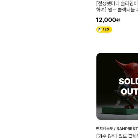
[전생했더니 슬라임이
하여] 월드 콜렉터블 피
하쿠로우
12,000
120
반프레스토 / BANPRES
[괴수 8호] 월드 콜