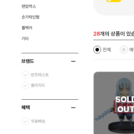
랜덤박스
손가락인형
풀백카
28
개의 상품이 있
기타
전체
예
브랜드
반프레스토
블리자드
혜택
무료배송