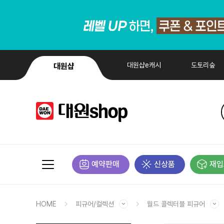
대원샵e캐시
도토리숲
대원샵
예약판매
신상품
재입
HOME
피규어/컬렉션
월드 콜렉터블 피규어