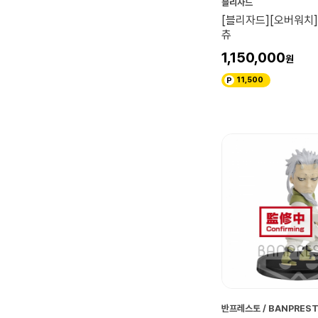
블리자드
[블리자드][오버워치]
츄
1,150,000
11,500
반프레스토 / BANPRES