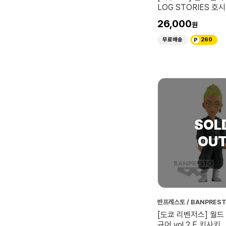
LOG STORIES 호
괴수10호
26,000
무료배송
260
반프레스토 / BANPRES
[도쿄 리벤저스] 월드
규어 vol.2 E 키사키