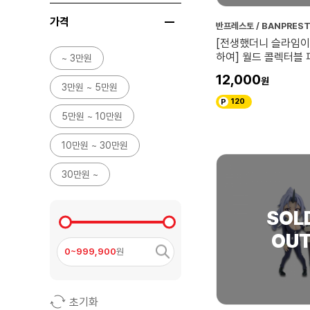
가격
반프레스토 / BANPRES
[전생했더니 슬라임이
하여] 월드 콜렉터블 피
~ 3만원
리무르
12,000
3만원 ~ 5만원
120
5만원 ~ 10만원
10만원 ~ 30만원
30만원 ~
0~999,900
원
초기화